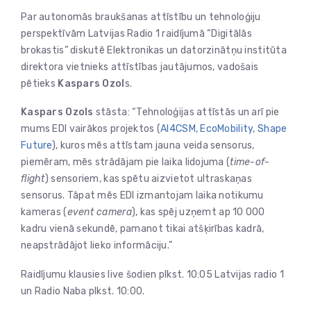
Par autonomās braukšanas attīstību un tehnoloģiju
perspektīvām Latvijas Radio 1 raidījumā “Digitālās
brokastis” diskutē Elektronikas un datorzinātņu institūta
direktora vietnieks attīstības jautājumos, vadošais
pētieks
Kaspars Ozol
s.
Kaspars Ozols
stāsta: “Tehnoloģijas attīstās un arī pie
mums EDI vairākos projektos (
AI4CSM
,
EcoMobility
,
Shape
Future
), kuros mēs attīstam jauna veida sensorus,
piemēram, mēs strādājam pie laika lidojuma (
time-of-
flight
) sensoriem, kas spētu aizvietot ultraskaņas
sensorus. Tāpat mēs EDI izmantojam laika notikumu
kameras (
event camera
), kas spēj uzņemt ap 10 000
kadru vienā sekundē, pamanot tikai atšķirības kadrā,
neapstrādājot lieko informāciju.”
Raidījumu klausies live šodien plkst. 10:05 Latvijas radio 1
un Radio Naba plkst. 10:00.