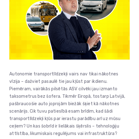
Autonomie transportlīdzekļi vairs nav tikai nākotnes
vīzija – dažviet pasaulē tie jau kļūst par ikdienu.
Piemēram, vairākās pilsētās ASV cilvēki jau izmanto
taksometrus bez šofera. Tikmēr Eiropā, tostarp Latvijā,
pašbraucošie auto joprojām biežāk šķiet kā nākotnes
scenārijs. Cik tuvu patiesībā esam brīdim, kad šādi
transportlīdzekļi kļūs par ierastu parādību arī uz mūsu
ceļiem? Un kas šobrīd ir lielākais šķērslis – tehnoloģiju
attīstība, likumiskais regulējums vai infrastruktūra?