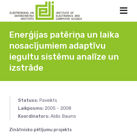
Enerģijas patēriņa un laika
nosacījumiem adaptīvu
iegultu sistēmu analīze un
izstrāde
Statuss:
Paveikts
Laikposms:
2005 - 2008
Koordinators:
Aldis Baums
Zinātnisko pētījumu projekts