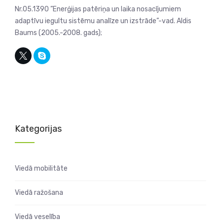
Nr.05.1390 ”Enerģijas patēriņa un laika nosacījumiem
adaptīvu iegultu sistēmu analīze un izstrāde”-vad. Aldis
Baums (2005.-2008. gads);
Kategorijas
Viedā mobilitāte
Viedā ražošana
Viedā veselība