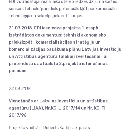
EDI izstrādātajai reāla laika stereo redzes dziļuma kartes
sensors tehnoloģijai ir liels potenciāls kļūt par komerciālu
tehnoloģiju un sekmīgi „iekarot” tirgus.
31.07.2018. EDI iesniedza projekta 1. etapā
izstrādātos dokumentus: tehniski ekonomisko
priekšizpēti, komercializācijas stratēģiju un
komercializācijas pasākuma plānu Latvijas Investīciju
un Attīstības aģentūrā tālākai izvērtēšanai, lai
pretendētu uz atbalstu 2.projekta īstenošanas
posmam.
24.04.2018.
Vienošanās ar Latvijas Investīciju un attīstības
aģentūru (LIAA), Nr.KC-L-2017/14 un Nr. KC-PI-
2017/96
Projekta vadītājs: Roberts Kadiķis, e-pasts: