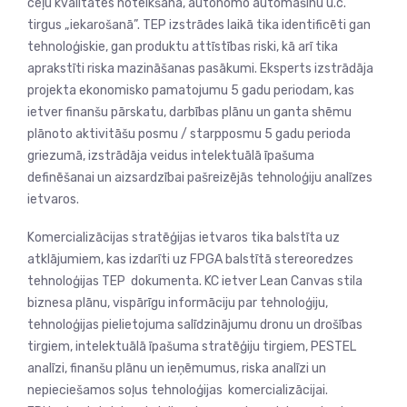
ceļu kvalitātes noteikšana, autonomo automašīnu u.c.
tirgus „iekarošanā”. TEP izstrādes laikā tika identificēti gan
tehnoloģiskie, gan produktu attīstības riski, kā arī tika
aprakstīti riska mazināšanas pasākumi. Eksperts izstrādāja
projekta ekonomisko pamatojumu 5 gadu periodam, kas
ietver finanšu pārskatu, darbības plānu un ganta shēmu
plānoto aktivitāšu posmu / starpposmu 5 gadu perioda
griezumā, izstrādāja veidus intelektuālā īpašuma
definēšanai un aizsardzībai pašreizējās tehnoloģiju analīzes
ietvaros.
Komercializācijas stratēģijas ietvaros tika balstīta uz
atklājumiem, kas izdarīti uz FPGA balstītā stereoredzes
tehnoloģijas TEP dokumenta. KC ietver Lean Canvas stila
biznesa plānu, vispārīgu informāciju par tehnoloģiju,
tehnoloģijas pielietojuma salīdzinājumu dronu un drošības
tirgiem, intelektuālā īpašuma stratēģiju tirgiem, PESTEL
analīzi, finanšu plānu un ieņēmumus, riska analīzi un
nepieciešamos soļus tehnoloģijas komercializācijai.