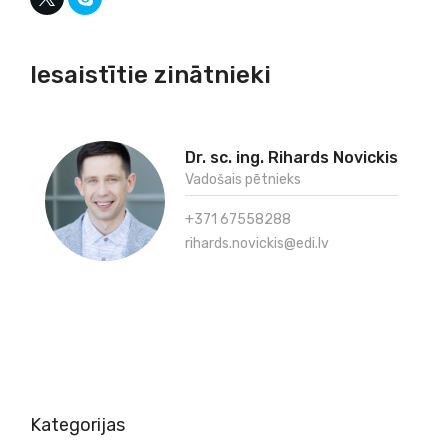
Iesaistītie zinātnieki
Dr. sc. ing. Rihards Novickis
Vadošais pētnieks
+371 67558288
rihards.novickis@edi.lv
Kategorijas