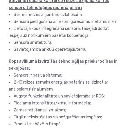
Galvenie reāla laika stereo redzes dziļuma kartes
sensoru tehnoloģijas jauninājumi ir:
• Stereo redzes algoritmu uzlabošana;
• Sensora pielāgošana ar rekonfigurēšanas mehānismiem;
• Lietotāja koda integrēšana sensorā, tādejādi dodot
iespēju uz notikumiem bāzētai kooperācijai;
• Sensora arhitektūra;
• Savietojamība ar ROS operētājsistēmu.
Kopsavilkumā izvirzītās tehnoloģijas priekšrocības ir
sekojošas:
• Sensors ir pasīva sistēma;
• 2-10 reizes zemāks enerģijas patēriņš salīdzinot ar
analogiem risinājumiem;
• Augstā funkcionalitāte un savietojamība ar ROS;
• Pieejama intensitātes/krāsu informācija;
• Zemas ražošanas izmaksas;
• Tirgū neeksistējošas rekonfigurēšanas iespējas;
• Produkts ir bāzēts Eiropā.