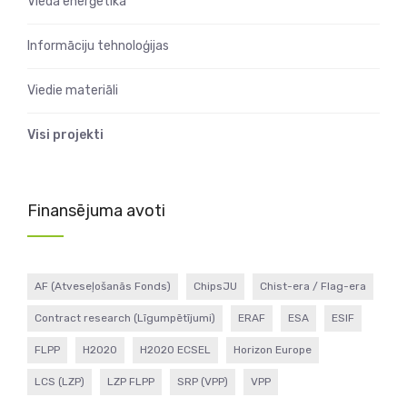
Viedā enerģētika
Informāciju tehnoloģijas
Viedie materiāli
Visi projekti
Finansējuma avoti
AF (Atveseļošanās Fonds)
ChipsJU
Chist-era / Flag-era
Contract research (Līgumpētījumi)
ERAF
ESA
ESIF
FLPP
H2020
H2020 ECSEL
Horizon Europe
LCS (LZP)
LZP FLPP
SRP (VPP)
VPP