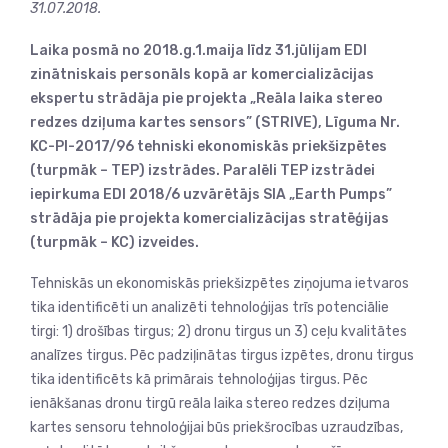
31.07.2018.
Laika posmā no 2018.g.1.maija līdz 31.jūlijam EDI
zinātniskais personāls kopā ar komercializācijas
ekspertu strādāja pie projekta „Reāla laika stereo
redzes dziļuma kartes sensors” (STRIVE), Līguma Nr.
KC-PI-2017/96 tehniski ekonomiskās priekšizpētes
(turpmāk – TEP) izstrādes. Paralēli TEP izstrādei
iepirkuma EDI 2018/6 uzvārētājs SIA „Earth Pumps”
strādāja pie projekta komercializācijas stratēģijas
(turpmāk – KC) izveides.
Tehniskās un ekonomiskās priekšizpētes ziņojuma ietvaros
tika identificēti un analizēti tehnoloģijas trīs potenciālie
tirgi: 1) drošības tirgus; 2) dronu tirgus un 3) ceļu kvalitātes
analīzes tirgus. Pēc padziļinātas tirgus izpētes, dronu tirgus
tika identificēts kā primārais tehnoloģijas tirgus. Pēc
ienākšanas dronu tirgū reāla laika stereo redzes dziļuma
kartes sensoru tehnoloģijai būs priekšrocības uzraudzības,