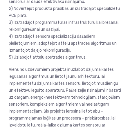
sensorus ar daudz efektīvāku risinājumu.
2) Novērtējot produkta prasības un izstrādājot specializētu
PCB plati.
3) Izstrādājot programmatūras infrastruktūru kalibrēšanai,
rekonfigurēšanai un saziņai.
4) Izstrādājot sensora specializāciju dažādiem
pielietojumiem, adoptējot attēlu apstrādes algoritmus un
izmantojot daļējo rekonfigurāciju.
5) Uzlabojot attēlu apstrādes algoritmus.
Viens no uzdevumiem projektā ir uzlabot dziļuma kartes
iegūšanas algoritmus un lietot jaunu arhitektūru, lai
implementētu dziļuma kartes sensoru, lietojot mūsdienīgu
un efektīvu iegulto aparatūru. Pašreizējie risinājumi ir bāzēti
uz dārgām, energo-neefektīvām tehnoloģijām, starojošiem
sensoriem, kompleksiem algoritmiem vai neelastīgām
implementācijām. Šis projekts ierosina lietot abu –
programmējamās loģikas un procesora – priekšrocības, lai
izveidotu lētu, reāla-laika dziļuma kartes sensoru ar