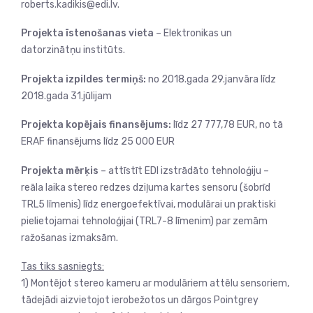
roberts.kadikis@edi.lv.
Projekta īstenošanas vieta
– Elektronikas un
datorzinātņu institūts.
Projekta izpildes termiņš:
no 2018.gada 29.janvāra līdz
2018.gada 31.jūlijam
Projekta kopējais finansējums:
līdz 27 777,78 EUR, no tā
ERAF finansējums līdz 25 000 EUR
Projekta mērķis
– attīstīt EDI izstrādāto tehnoloģiju –
reāla laika stereo redzes dziļuma kartes sensoru (šobrīd
TRL5 līmenis) līdz energoefektīvai, modulārai un praktiski
pielietojamai tehnoloģijai (TRL7-8 līmenim) par zemām
ražošanas izmaksām.
Tas tiks sasniegts:
1) Montējot stereo kameru ar modulāriem attēlu sensoriem,
tādejādi aizvietojot ierobežotos un dārgos Pointgrey