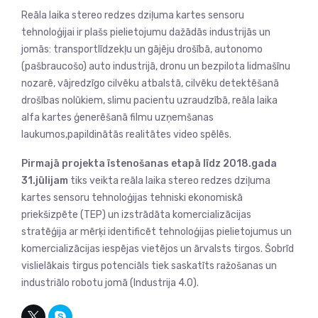
Reāla laika stereo redzes dziļuma kartes sensoru
tehnoloģijai ir plašs pielietojumu dažādās industrijās un
jomās: transportlīdzekļu un gājēju drošībā, autonomo
(pašbraucošo) auto industrijā, dronu un bezpilota lidmašīnu
nozarē, vājredzīgo cilvēku atbalstā, cilvēku detektēšanā
drošības nolūkiem, slimu pacientu uzraudzībā, reāla laika
alfa kartes ģenerēšanā filmu uzņemšanas
laukumos,papildinātās realitātes video spēlēs.
Pirmajā projekta īstenošanas etapā līdz 2018.gada
31.jūlijam
tiks veikta reāla laika stereo redzes dziļuma
kartes sensoru tehnoloģijas tehniski ekonomiskā
priekšizpēte (TEP) un izstrādāta komercializācijas
stratēģija ar mērķi identificēt tehnoloģijas pielietojumus un
komercializācijas iespējas vietējos un ārvalsts tirgos. Šobrīd
vislielākais tirgus potenciāls tiek saskatīts ražošanas un
industriālo robotu jomā (Industrija 4.0).