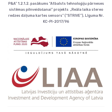
P&A” 1.2.1.2. pasākums “Atbalsts tehnoloģiju pārneses
sistēmas pilnveidošanai” projekts „Reāla laika stereo
redzes dziļuma kartes sensors” (“STRIVE”), Līguma Nr.
KC-PI-2017/96