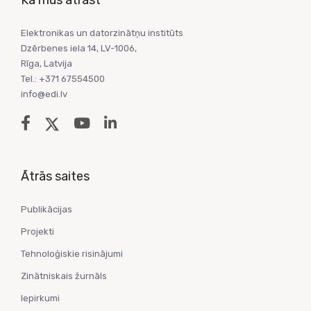
Kā mūs atrast
Elektronikas un datorzinātņu institūts
Dzērbenes iela 14, LV-1006,
Rīga, Latvija
Tel.: +371 67554500
info@edi.lv
Ātrās saites
Publikācijas
Projekti
Tehnoloģiskie risinājumi
Zinātniskais žurnāls
Iepirkumi