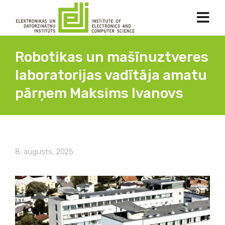
Robotikas un mašīnuztveres
laboratorijas vadītāja amatu
pārņem Maksims Ivanovs
8. augusts, 2025