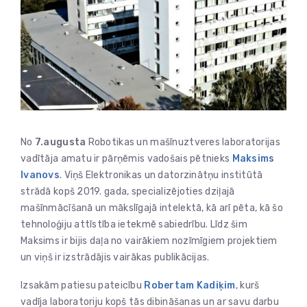
No
7.augusta
Robotikas un mašīnuztveres laboratorijas
vadītāja amatu ir pārņēmis vadošais pētnieks
Maksims
Ivanovs
. Viņš Elektronikas un datorzinātņu institūtā
strādā kopš 2019. gada, specializējoties dziļajā
mašīnmācīšanā un mākslīgajā intelektā, kā arī pēta, kā šo
tehnoloģiju attīstība ietekmē sabiedrību. Līdz šim
Maksims ir bijis daļa no vairākiem nozīmīgiem projektiem
un viņš ir izstrādājis vairākas publikācijas.
Izsakām patiesu pateicību
Robertam Kadiķim
, kurš
vadīja laboratoriju kopš tās dibināšanas un ar savu darbu