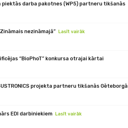
a piektās darba pakotnes (WP5) partneru tikšanās
 “Zināmais nezināmajā”
Lasīt vairāk
ficējas “BioPhoT” konkursa otrajai kārtai
SUSTRONICS projekta partneru tikšanās Gēteborgā
ārs EDI darbiniekiem
Lasīt vairāk