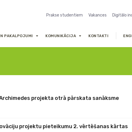
Prakse studentiem
Vakances
Digitālo i
UN PAKALPOJUMI
KOMUNIKĀCIJA
KONTAKTI
ENG
 Archimedes projekta otrā pārskata sanāksme
ovāciju projektu pieteikumu 2. vērtēšanas kārtas