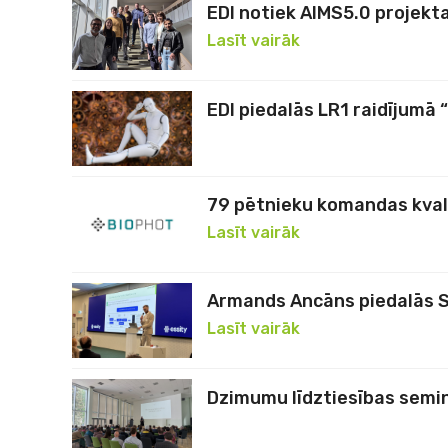
EDI notiek AIMS5.0 projekt
Lasīt vairāk
EDI piedalās LR1 raidījumā
79 pētnieku komandas kvali
Lasīt vairāk
Armands Ancāns piedalās 
Lasīt vairāk
Dzimumu līdztiesības semin