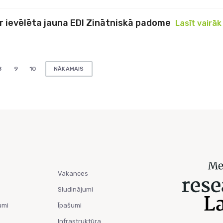
ir ievēlēta jauna EDI Zinātniskā padome
Lasīt vairāk
8
9
10
NĀKAMAIS
Vakances
Sludinājumi
umi
Īpašumi
Infrastruktūra