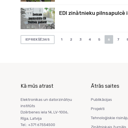
EDI zinātnieku pilnsapulcē 
Ziņu
1
2
3
4
5
6
7
IEPRIEKŠĒJAIS
numerācija
pēc
lappusēm
Kā mūs atrast
Ātrās saites
Elektronikas un datorzinātņu
Publikācijas
institūts
Projekti
Dzērbenes iela 14, LV-1006,
Tehnoloģiskie risināj
Rīga, Latvija
Tel.: +371 67554500
Zinātniskais žurnāls