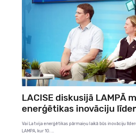
LACISE diskusijā LAMPĀ mek
enerģētikas inovāciju līder
Vai Latvija enerģētikas pārmaiņu laikā būs inovāciju līd
LAMPA, kur 10. …