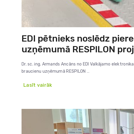
EDI pētnieks noslēdz pie
uzņēmumā RESPILON proj
Dr. sc. ing. Armands Ancāns no EDI Valkājamo elektronik
braucienu uzņēmumā RESPILON …
Lasīt vairāk