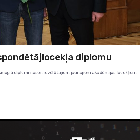
spondētājlocekļa diplomu
niegti diplomi nesen ievēlētajiem jaunajiem akadēmijas locekļiem.