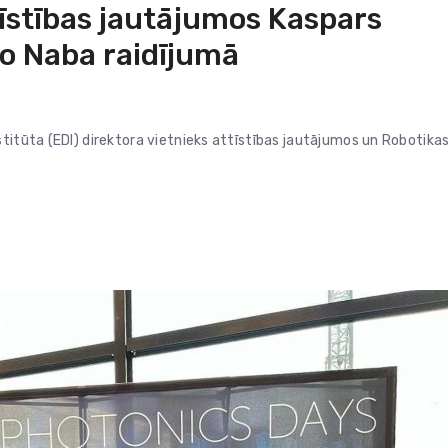
tīstības jautājumos Kaspars
io Naba raidījumā
titūta (EDI) direktora vietnieks attīstības jautājumos un Robotika