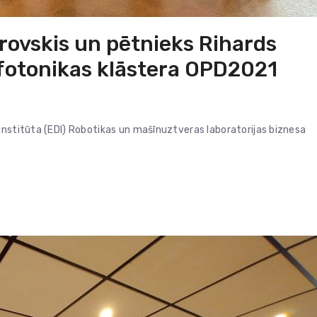
erovskis un pētnieks Rihards
 fotonikas klāstera OPD2021
institūta (EDI) Robotikas un mašīnuztveras laboratorijas biznesa