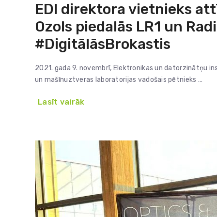
EDI direktora vietnieks at
Ozols piedalās LR1 un Rad
#DigitālāsBrokastis
2021. gada 9. novembrī, Elektronikas un datorzinātņu ins
un mašīnuztveras laboratorijas vadošais pētnieks …
Lasīt vairāk