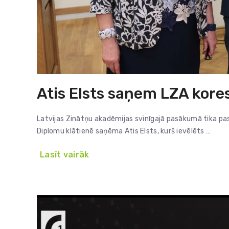
Atis Elsts saņem LZA kore
Latvijas Zinātņu akadēmijas svinīgajā pasākumā tika pas
Diplomu klātienē saņēma Atis Elsts, kurš ievēlēts …
Lasīt vairāk