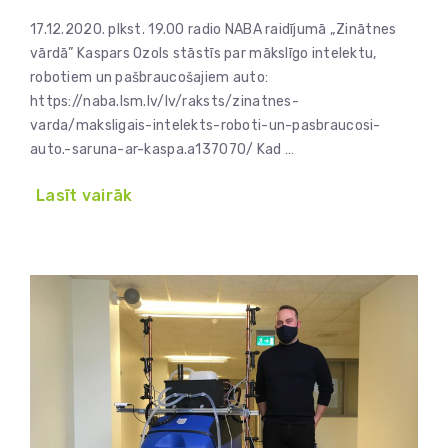
17.12.2020. plkst. 19.00 radio NABA raidījumā „Zinātnes
vārdā” Kaspars Ozols stāstīs par mākslīgo intelektu,
robotiem un pašbraucošajiem auto:
https://naba.lsm.lv/lv/raksts/zinatnes-
varda/maksligais-intelekts-roboti-un-pasbraucosi-
auto.-saruna-ar-kaspa.a137070/ Kad …
Lasīt vairāk