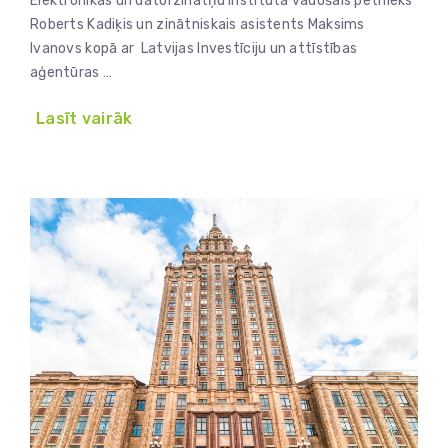
Elektronikas un datorzinātņu institūta vadošais pētnieks
Roberts Kadiķis un zinātniskais asistents Maksims
Ivanovs kopā ar Latvijas Investīciju un attīstības
aģentūras …
Lasīt vairāk