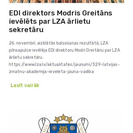
EDI direktors Modris Greitāns
ievēlēts par LZA ārlietu
sekretāru
26. novembrī, aizklātās balsošanas rezultātā, LZA
pilnsapulce ievēlēja EDI direktoru Modri Greitānu par LZA
ārlietu sekretāru.
https://www.lza.lv/aktualitates/jaunumi/329-latvijas-
zinatnu-akademija-ieveleta-jauna-vadiba
Lasīt vairāk