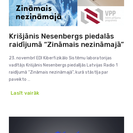
Krišjānis Nesenbergs piedalās
raidījumā “Zināmais nezināmajā”
23. novembrī EDI Kiberfizikālo Sistēmu laboratorijas
vadītājs Krišjānis Nesenbergs piedalījās Latvijas Radio 1
raidījumā “Zināmais nezināmajā”, kurā stāstīja par
paveikto …
Lasīt vairāk