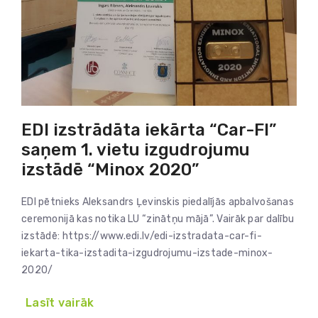
EDI izstrādāta iekārta “Car-FI”
saņem 1. vietu izgudrojumu
izstādē “Minox 2020”
EDI pētnieks Aleksandrs Ļevinskis piedalījās apbalvošanas
ceremonijā kas notika LU “zinātņu mājā”. Vairāk par dalību
izstādē: https://www.edi.lv/edi-izstradata-car-fi-
iekarta-tika-izstadita-izgudrojumu-izstade-minox-
2020/
Lasīt vairāk