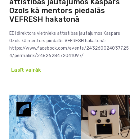
attīstības jautājumos Kaspars
Ozols kā mentors piedalās
VEFRESH hakatonā
EDI direktora vietnieks attīstības jautājumos Kaspars
Ozols kā mentors piedalās VEFRESH hakatonā:
https://www.facebook.com/events/243260024037725
4/permalink/2482628472041097/
Lasīt vairāk