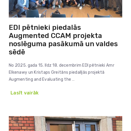
EDI pētnieki piedalās
Augmented CCAM projekta
noslēguma pasākumā un valdes
sēdē
No 2025. gada 15. līdz 18. decembrim EDI pētnieki Amr
Elkenawy un Kristaps Greitāns piedalījās projektā
Augmenting and Evaluating the …
Lasīt vairāk