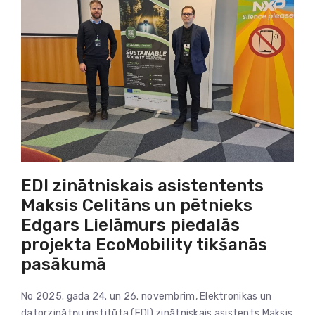
EDI zinātniskais asistentents
Maksis Celitāns un pētnieks
Edgars Lielāmurs piedalās
projekta EcoMobility tikšanās
pasākumā
No 2025. gada 24. un 26. novembrim, Elektronikas un
datorzinātņu institūta (EDI) zinātniskais asistents Maksis