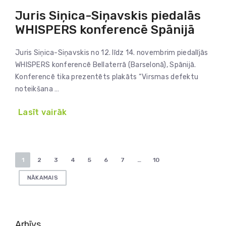
Juris Siņica-Siņavskis piedalās
WHISPERS konferencē Spānijā
Juris Siņica-Siņavskis no 12. līdz 14. novembrim piedalījās
WHISPERS konferencē Bellaterrā (Barselonā), Spānijā.
Konferencē tika prezentēts plakāts “Virsmas defektu
noteikšana …
Lasīt vairāk
Ziņu
1
2
3
4
5
6
7
…
10
numerācija
NĀKAMAIS
pēc
lappusēm
Arhīvs