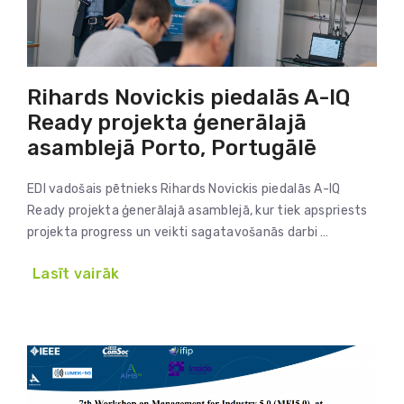
Rihards Novickis piedalās A-IQ
Ready projekta ģenerālajā
asamblejā Porto, Portugālē
EDI vadošais pētnieks Rihards Novickis piedalās A-IQ
Ready projekta ģenerālajā asamblejā, kur tiek apspriests
projekta progress un veikti sagatavošanās darbi …
Lasīt vairāk