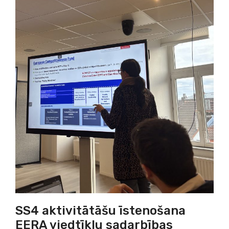
SS4 aktivitātāšu īstenošana
EERA viedtīklu sadarbības