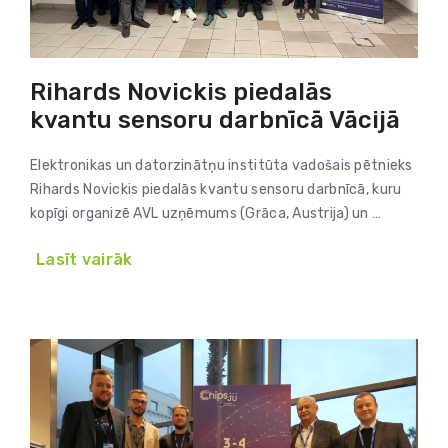
Rihards Novickis piedalās
kvantu sensoru darbnīcā Vācijā
Elektronikas un datorzinātņu institūta vadošais pētnieks
Rihards Novickis piedalās kvantu sensoru darbnīcā, kuru
kopīgi organizē AVL uzņēmums (Grāca, Austrija) un …
Lasīt vairāk