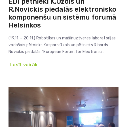
EDI pētnieki K.Ozols un
R.Novickis piedalās elektronisko
komponenšu un sistēmu forumā
Helsinkos
(19.11. – 20.11.) Robotikas un mašīnuztveres laboratorijas
vadošais pētnieks Kaspars Ozols un pētnieks Rihards
Novickis piedalās “European Forum for Electronic …
Lasīt vairāk