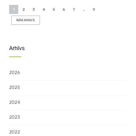
Ziņu
1
2
3
4
5
6
7
…
9
numerācija
NĀKAMAIS
pēc
lappusēm
Arhīvs
2026
2025
2024
2023
2022