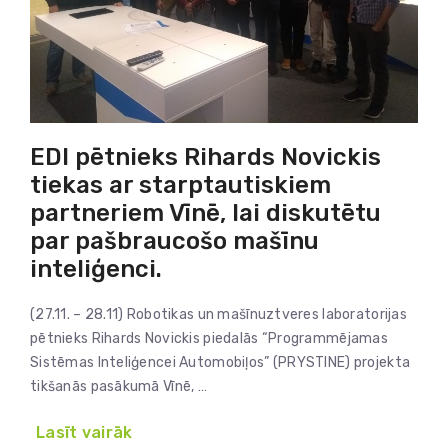
EDI pētnieks Rihards Novickis
tiekas ar starptautiskiem
partneriem Vīnē, lai diskutētu
par pašbraucošo mašīnu
inteliģenci.
(27.11. – 28.11) Robotikas un mašīnuztveres laboratorijas
pētnieks Rihards Novickis piedalās “Programmējamas
Sistēmas Inteliģencei Automobiļos” (PRYSTINE) projekta
tikšanās pasākumā Vīnē, …
Lasīt vairāk