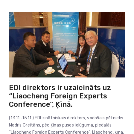
EDI direktors ir uzaicināts uz
“Liaocheng Foreign Experts
Conference”, Ķīnā.
(13.11.-15.11.) EDI zinātniskais direktors, vadošais pētnieks
Modris Greitāns, pēc Ķīnas puses ielūguma, piedalās
“Liaocheng Foreign Experts Conference”, Liaocheng, Ķīna.