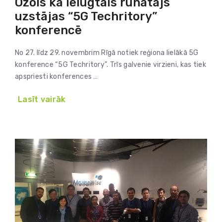
Ozols kā ielūgtais runātājs
uzstājas “5G Techritory”
konferencē
No 27. līdz 29. novembrim Rīgā notiek reģiona lielākā 5G
konference “5G Techritory”. Trīs galvenie virzieni, kas tiek
apspriesti konferences …
Lasīt vairāk