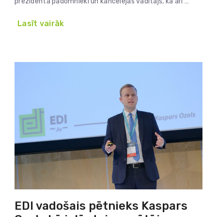
prezidenta padomnieki un kancelejas vadītājs, kā arī …
Lasīt vairāk
EDI vadošais pētnieks Kaspars