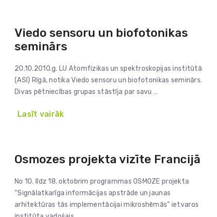
Viedo sensoru un biofotonikas
seminārs
20.10.2010.g. LU Atomfizikas un spektroskopijas institūtā
(ASI) Rīgā, notika Viedo sensoru un biofotonikas seminārs.
Divas pētniecības grupas stāstīja par savu …
Lasīt vairāk
Osmozes projekta vizīte Francijā
No 10. līdz 18. oktobrim programmas OSMOZE projekta
“Signālatkarīga informācijas apstrāde un jaunas
arhitektūras tās implementācijai mikroshēmās” ietvaros
institūta vadošais …