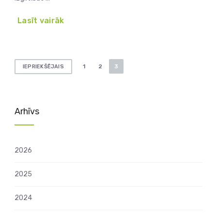
Lasīt vairāk
Ziņu
1
2
3
IEPRIEKŠĒJAIS
numerācija
pēc
lappusēm
Arhīvs
2026
2025
2024