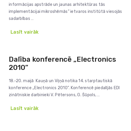
informācijas apstrāde un jaunas arhitektūras tās
implementācijai mikroshēmās” ietvaros institūtā viesojās
sadarbības …
Lasīt vairāk
Dalība konferencē „Electronics
2010”
18.-20. maijā Kauņā un Viļņā notika 14. starptautiskā
konference „Electronics 2010”. Konferencē piedalījās EDI
zinātniskie darbinieki V. Pētersons, G. Šūpols, …
Lasīt vairāk