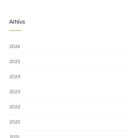
numerācija
pēc
lappusēm
Arhīvs
2026
2025
2024
2023
2022
2020
2015