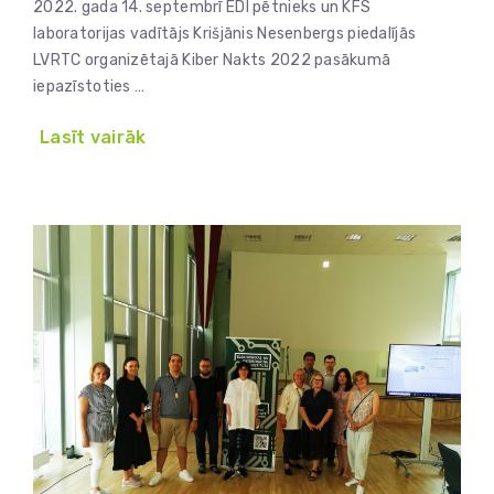
2022. gada 14. septembrī EDI pētnieks un KFS
laboratorijas vadītājs Krišjānis Nesenbergs piedalījās
LVRTC organizētajā Kiber Nakts 2022 pasākumā
iepazīstoties …
Lasīt vairāk