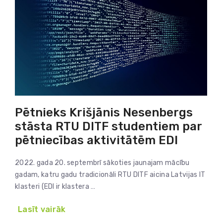
Pētnieks Krišjānis Nesenbergs
stāsta RTU DITF studentiem par
pētniecības aktivitātēm EDI
2022. gada 20. septembrī sākoties jaunajam mācību
gadam, katru gadu tradicionāli RTU DITF aicina Latvijas IT
klasteri (EDI ir klastera …
Lasīt vairāk