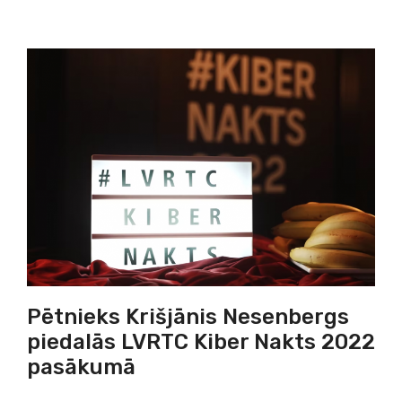
Pētnieks Krišjānis Nesenbergs
piedalās LVRTC Kiber Nakts 2022
pasākumā