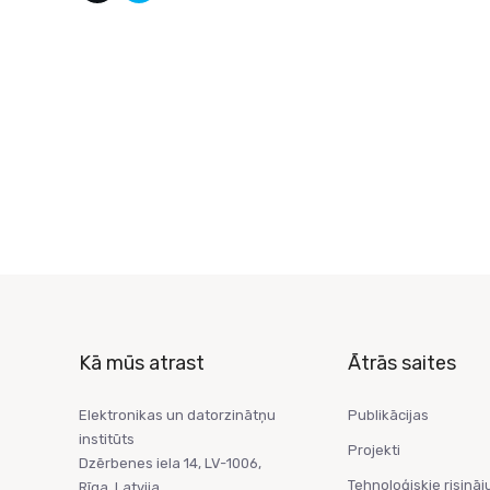
Kā mūs atrast
Ātrās saites
Elektronikas un datorzinātņu
Publikācijas
institūts
Projekti
Dzērbenes iela 14, LV-1006,
Tehnoloģiskie risināj
Rīga, Latvija