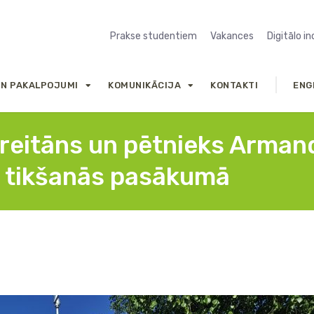
Prakse studentiem
Vakances
Digitālo i
UN PAKALPOJUMI
KOMUNIKĀCIJA
KONTAKTI
ENG
Greitāns un pētnieks Arman
 tikšanās pasākumā