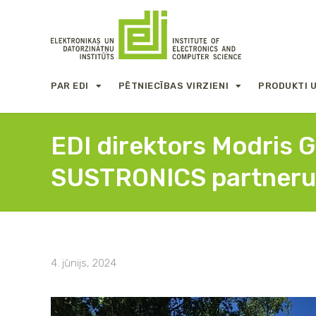
PAR EDI
PĒTNIECĪBAS VIRZIENI
PRODUKTI 
EDI direktors Modris 
SUSTRONICS partneru
4. jūnijs, 2024