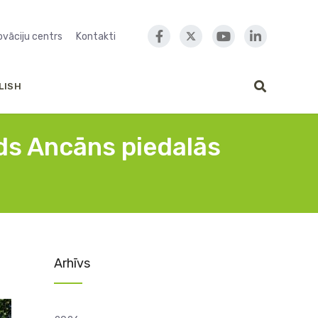
novāciju centrs
Kontakti
LISH
ds Ancāns piedalās
Arhīvs