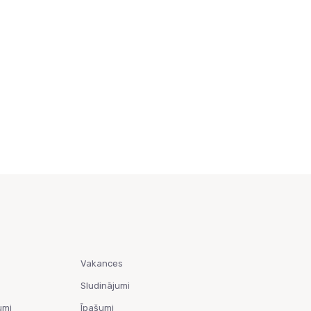
Vakances
Sludinājumi
umi
Īpašumi