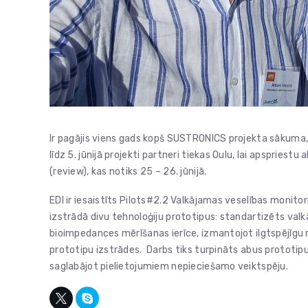
Ir pagājis viens gads kopš SUSTRONICS projekta sākuma, u
līdz 5. jūnijā projekti partneri tiekas Oulu, lai apsprie
(review), kas notiks 25 – 26. jūnijā.
EDI ir iesaistīts Pilots#2.2 Valkājamas veselības monito
izstrādā divu tehnoloģiju prototipus: standartizēts v
bioimpedances mērīšanas ierīce, izmantojot ilgtspējīgu m
prototipu izstrādes. Darbs tiks turpināts abus prototipu
saglabājot pielietojumiem nepieciešamo veiktspēju.