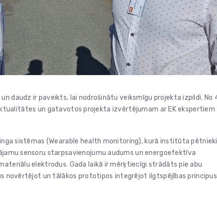
n daudz ir paveikts, lai nodrošinātu veiksmīgu projekta izpildi. No 
stu aktualitātes un gatavotos projekta izvērtējumam ar EK ekspertiem
ringa sistēmas (Wearable health monitoring), kurā institūta pētniek
alkājamu sensoru starpsavienojumu audums un energoefektīva
ateriālu elektrodus. Gada laikā ir mērķtiecīgi strādāts pie abu
s novērtējot un tālākos prototipos integrējot ilgtspējības principus