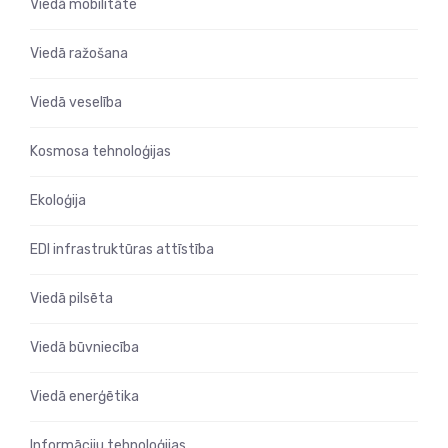
Viedā mobilitāte
Viedā ražošana
Viedā veselība
Kosmosa tehnoloģijas
Ekoloģija
EDI infrastruktūras attīstība
Viedā pilsēta
Viedā būvniecība
Viedā enerģētika
Informāciju tehnoloģijas