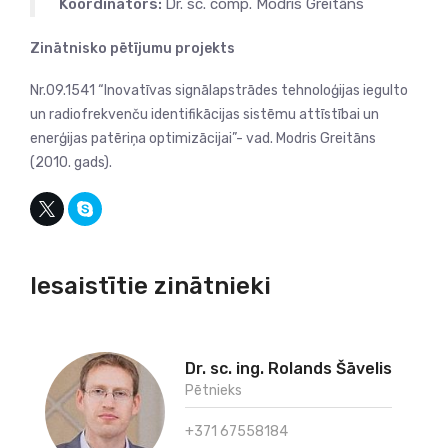
Koordinators:
Dr. sc. comp. Modris Greitāns
Zinātnisko pētījumu projekts
Nr.09.1541 “Inovatīvas signālapstrādes tehnoloģijas iegulto
un radiofrekvenču identifikācijas sistēmu attīstībai un
enerģijas patēriņa optimizācijai”- vad. Modris Greitāns
(2010. gads).
Iesaistītie zinātnieki
Dr. sc. ing. Rolands Šāvelis
Pētnieks
+371 67558184