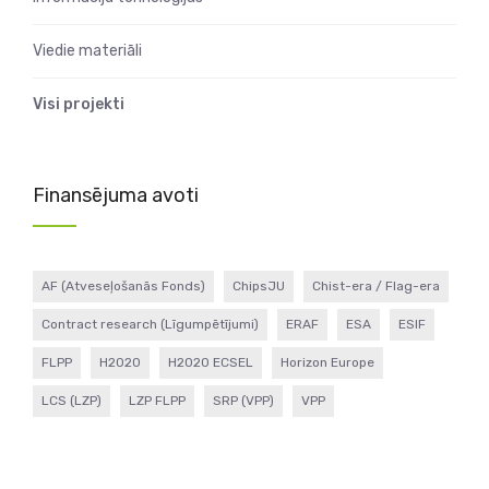
Viedie materiāli
Visi projekti
Finansējuma avoti
AF (Atveseļošanās Fonds)
ChipsJU
Chist-era / Flag-era
Contract research (Līgumpētījumi)
ERAF
ESA
ESIF
FLPP
H2020
H2020 ECSEL
Horizon Europe
LCS (LZP)
LZP FLPP
SRP (VPP)
VPP