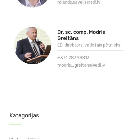
rolands.savelis@edi.lv
Dr. sc. comp. Modris
Greitāns
EDI direktors, vadošais pētnieks
+371 28398813
modris_greitans@edi.lv
Kategorijas