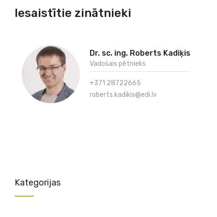
Iesaistītie zinātnieki
Dr. sc. ing. Roberts Kadiķis
Vadošais pētnieks
+371 28722665
roberts.kadikis@edi.lv
Kategorijas