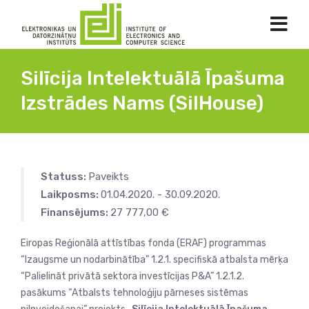
Silīcija Intelektuālā Īpašuma
Izstrādes Nams (SilHouse)
Statuss:
Paveikts
Laikposms:
01.04.2020. - 30.09.2020.
Finansējums:
27 777,00 €
Eiropas Reģionālā attīstības fonda (ERAF) programmas
“Izaugsme un nodarbinātība” 1.2.1. specifiskā atbalsta mērķa
“Palielināt privātā sektora investīcijas P&A” 1.2.1.2.
pasākums “Atbalsts tehnoloģiju pārneses sistēmas