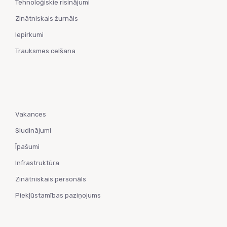
Tehnoloģiskie risinājumi
Zinātniskais žurnāls
Iepirkumi
Trauksmes celšana
Vakances
Sludinājumi
Īpašumi
Infrastruktūra
Zinātniskais personāls
Piekļūstamības paziņojums