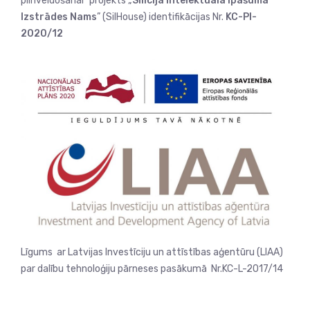
pilnveidošanai” projekts „
Silīcija Intelektuālā Īpašuma
Izstrādes Nams
” (SilHouse) identifikācijas Nr.
KC-PI-
2020/12
Līgums ar Latvijas Investīciju un attīstības aģentūru (LIAA)
par dalību tehnoloģiju pārneses pasākumā Nr.KC-L-2017/14