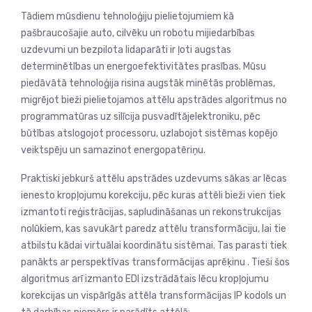
Tādiem mūsdienu tehnoloģiju pielietojumiem kā
pašbraucošajie auto, cilvēku un robotu mijiedarbības
uzdevumi un bezpilota lidaparāti ir ļoti augstas
determinētības un energoefektivitātes prasības. Mūsu
piedāvātā tehnoloģija risina augstāk minētās problēmas,
migrējot bieži pielietojamos attēlu apstrādes algoritmus no
programmatūras uz silīcija pusvadītājelektroniku, pēc
būtības atslogojot processoru, uzlabojot sistēmas kopējo
veiktspēju un samazinot energopatēriņu.
Praktiski jebkurš attēlu apstrādes uzdevums sākas ar lēcas
ienesto kropļojumu korekciju, pēc kuras attēli bieži vien tiek
izmantoti reģistrācijas, sapludināšanas un rekonstrukcijas
nolūkiem, kas savukārt paredz attēlu transformāciju, lai tie
atbilstu kādai virtuālai koordinātu sistēmai. Tas parasti tiek
panākts ar perspektīvas transformācijas aprēķinu . Tieši šos
algoritmus arī izmanto EDI izstrādātais lēcu kropļojumu
korekcijas un vispārīgās attēla transformācijas IP kodols un