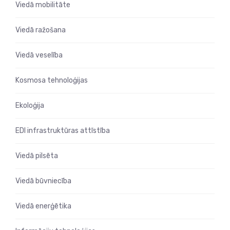
Viedā mobilitāte
Viedā ražošana
Viedā veselība
Kosmosa tehnoloģijas
Ekoloģija
EDI infrastruktūras attīstība
Viedā pilsēta
Viedā būvniecība
Viedā enerģētika