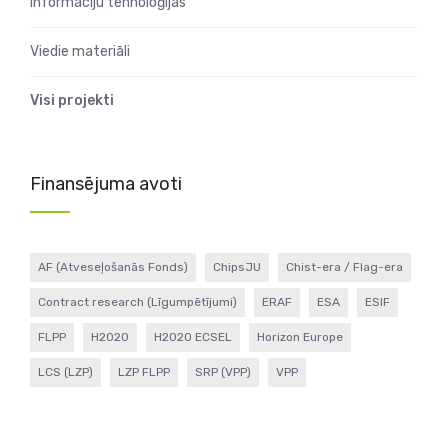
Informāciju tehnoloģijas
Viedie materiāli
Visi projekti
Finansējuma avoti
AF (Atveseļošanās Fonds)
ChipsJU
Chist-era / Flag-era
Contract research (Līgumpētījumi)
ERAF
ESA
ESIF
FLPP
H2020
H2020 ECSEL
Horizon Europe
LCS (LZP)
LZP FLPP
SRP (VPP)
VPP