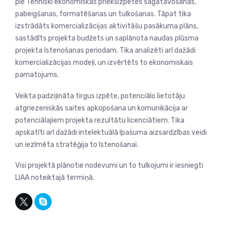
pie Tehniski ekonomiskās priekšizpētes sagatavošanas,
pabeigšanas, formatēšanas un tulkošanas. Tāpat tika
izstrādāts komercializācijas aktivitāšu pasākuma plāns,
sastādīts projekta budžets un saplānota naudas plūsma
projekta īstenošanas periodam. Tika analizēti arī dažādi
komercializācijas modeļi, un izvērtēts to ekonomiskais
pamatojums.
Veikta padziļināta tirgus izpēte, potenciālo lietotāju
atgriezeniskās saites apkopošana un komunikācija ar
potenciālajiem projekta rezultātu licenciātiem. Tika
apskatīti arī dažādi intelektuālā īpašuma aizsardzības veidi
un iezīmēta stratēģija to īstenošanai.
Visi projektā plānotie nodevumi un to tulkojumi ir iesniegti
LIAA noteiktajā termiņā.