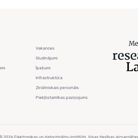
Vakances
Sludinājumi
umi
Īpašumi
Infrastruktūra
Zinātniskais personāls
Piekļūstamības paziņojums
© 2026 Elektronikas un datorzinātņu institūts. Visas tiesības aizsargātas