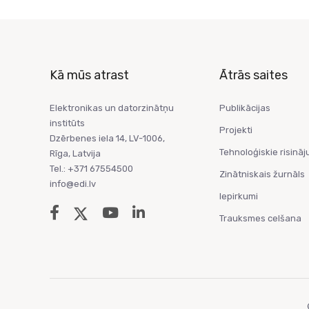
Kā mūs atrast
Ātrās saites
Elektronikas un datorzinātņu
Publikācijas
institūts
Projekti
Dzērbenes iela 14, LV-1006,
Tehnoloģiskie risināj
Rīga, Latvija
Tel.: +371 67554500
Zinātniskais žurnāls
info@edi.lv
Iepirkumi
Trauksmes celšana