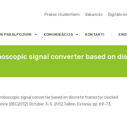
Prakse studentiem
Vakances
Digitālo i
UN PAKALPOJUMI
KOMUNIKĀCIJA
KONTAKTI
ENG
boscopic signal converter based on di
troboscopic signal converter based on discrete transistor clocked
ence (BEC2012) October 3-5, 2012,Tallinn, Estonia. pp. 69-73.