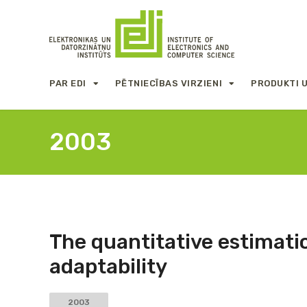
PAR EDI
PĒTNIECĪBAS VIRZIENI
PRODUKTI 
2003
The quantitative estimati
adaptability
2003