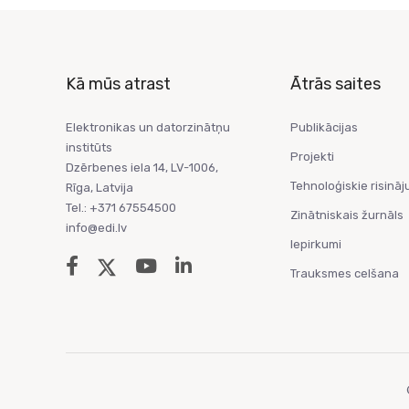
Kā mūs atrast
Ātrās saites
Elektronikas un datorzinātņu
Publikācijas
institūts
Projekti
Dzērbenes iela 14, LV-1006,
Tehnoloģiskie risināj
Rīga, Latvija
Tel.: +371 67554500
Zinātniskais žurnāls
info@edi.lv
Iepirkumi
Trauksmes celšana