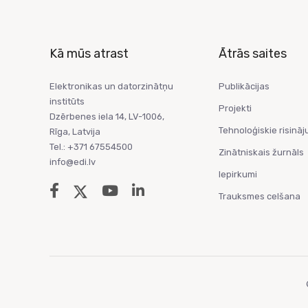
Kā mūs atrast
Ātrās saites
Elektronikas un datorzinātņu
Publikācijas
institūts
Projekti
Dzērbenes iela 14, LV-1006,
Tehnoloģiskie risināj
Rīga, Latvija
Tel.: +371 67554500
Zinātniskais žurnāls
info@edi.lv
Iepirkumi
Trauksmes celšana