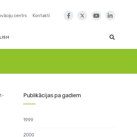
novāciju centrs
Kontakti
LISH
Publikācijas pa gadiem
st-
1999
2000