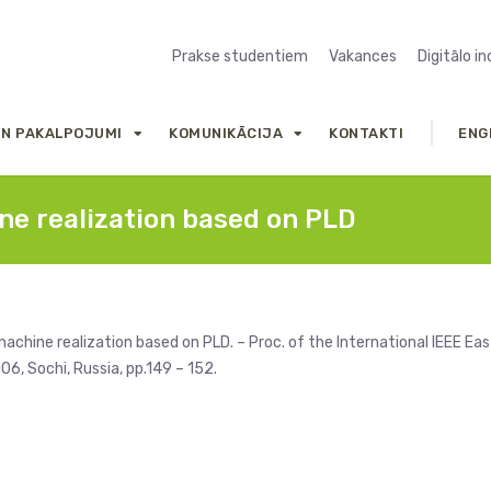
Prakse studentiem
Vakances
Digitālo i
UN PAKALPOJUMI
KOMUNIKĀCIJA
KONTAKTI
ENG
ine realization based on PLD
 machine realization based on PLD. – Proc. of the International IEEE Ea
6, Sochi, Russia, pp.149 – 152.