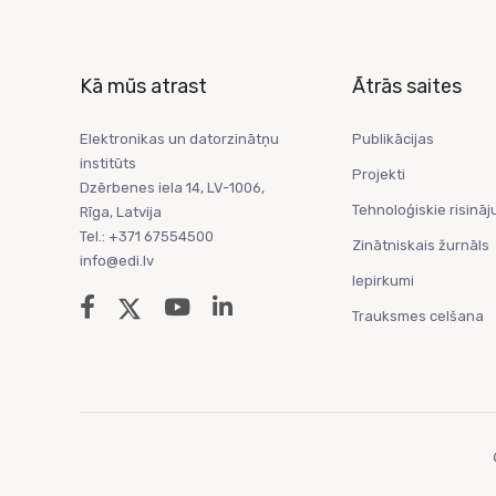
Kā mūs atrast
Ātrās saites
Elektronikas un datorzinātņu
Publikācijas
institūts
Projekti
Dzērbenes iela 14, LV-1006,
Tehnoloģiskie risināj
Rīga, Latvija
Tel.: +371 67554500
Zinātniskais žurnāls
info@edi.lv
Iepirkumi
Trauksmes celšana