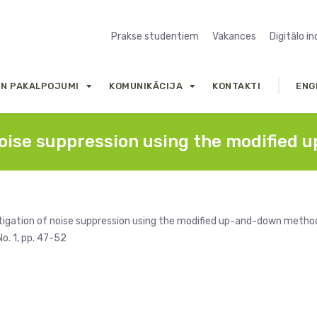
Prakse studentiem
Vakances
Digitālo i
UN PAKALPOJUMI
KOMUNIKĀCIJA
KONTAKTI
ENG
noise suppression using the modifie
estigation of noise suppression using the modified up-and-down metho
o. 1, pp. 47-52