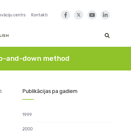
novāciju centrs
Kontakti
LISH
d up-and-down method
Publikācijas pa gadiem
d.
1999
2000