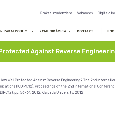
Prakse studentiem
Vakances
Digitālo i
UN PAKALPOJUMI
KOMUNIKĀCIJA
KONTAKTI
ENG
Protected Against Reverse Engineeri
: How Well Protected Against Reverse Engineering? The 2nd Internatio
ications (ICDIPC12), Proceedings of the 2nd International Conferen
IPC12), pp. 56-61, 2012. Klaipeda University, 2012