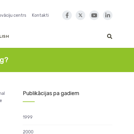
novāciju centrs
Kontakti
LISH
ng?
Publikācijas pa gadiem
nal
ce
1999
2000