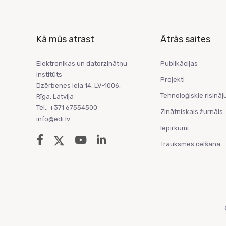
Kā mūs atrast
Ātrās saites
Elektronikas un datorzinātņu
Publikācijas
institūts
Projekti
Dzērbenes iela 14, LV-1006,
Tehnoloģiskie risināj
Rīga, Latvija
Tel.: +371 67554500
Zinātniskais žurnāls
info@edi.lv
Iepirkumi
Trauksmes celšana