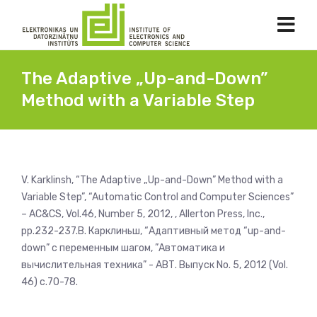
The Adaptive „Up-and-Down”
Method with a Variable Step
V. Karklinsh, “The Adaptive „Up-and-Down” Method with a
Variable Step”, “Automatic Control and Computer Sciences”
– AC&CS, Vol.46, Number 5, 2012, , Allerton Press, Inc.,
pp.232-237.В. Карклиньш, “Адаптивный метод “up-and-
down” с переменным шагом, ”Автоматика и
вычислительная техника” - АВТ. Выпуск No. 5, 2012 (Vol.
46) с.70-78.