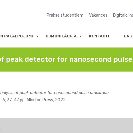
Prakse studentiem
Vakances
Digitālo i
UN PAKALPOJUMI
KOMUNIKĀCIJA
KONTAKTI
ENG
of peak detector for nanosecond puls
alysis of peak detector for nanosecond pulse amplitude
6, 37-47 pp. Allerton Press, 2022.
,