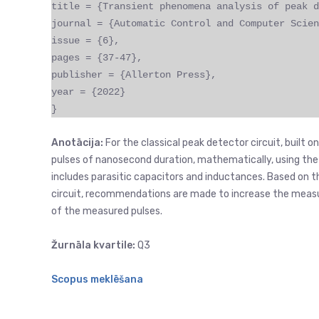
title = {Transient phenomena analysis of peak d
journal = {Automatic Control and Computer Scien
issue = {6},
pages = {37-47},
publisher = {Allerton Press},
year = {2022}
}
Anotācija:
For the classical peak detector circuit, buil
pulses of nanosecond duration, mathematically, using the L
includes parasitic capacitors and inductances. Based on th
circuit, recommendations are made to increase the measur
of the measured pulses.
Žurnāla kvartile:
Q3
Scopus meklēšana