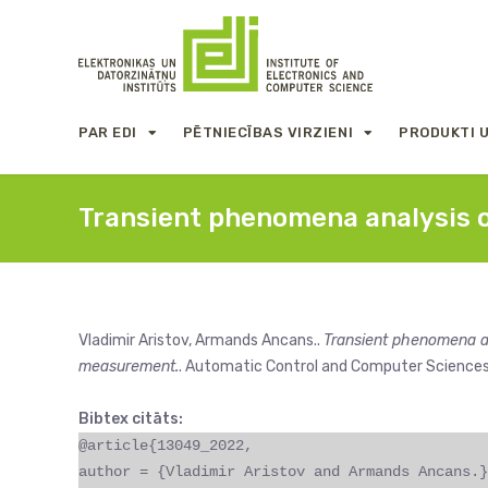
PAR EDI
PĒTNIECĪBAS VIRZIENI
PRODUKTI 
Transient phenomena analysis 
Vladimir Aristov, Armands Ancans..
Transient phenomena an
measurement.
. Automatic Control and Computer Sciences, 
Bibtex citāts:
@article{13049_2022,
author = {Vladimir Aristov and Armands Ancans.}