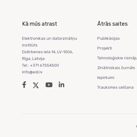
Kā mūs atrast
Ātrās saites
Elektronikas un datorzinātņu
Publikācijas
institūts
Projekti
Dzērbenes iela 14, LV-1006,
Tehnoloģiskie risināj
Rīga, Latvija
Tel.: +371 67554500
Zinātniskais žurnāls
info@edi.lv
Iepirkumi
Trauksmes celšana