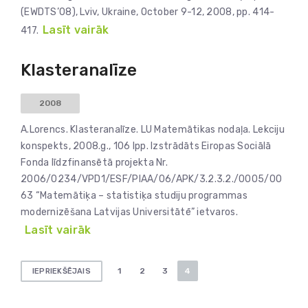
(EWDTS’08), Lviv, Ukraine, October 9-12, 2008, pp. 414-
Lasīt vairāk
417.
Klasteranalīze
2008
A.Lorencs. Klasteranalīze. LU Matemātikas nodaļa. Lekciju
konspekts, 2008.g., 106 lpp. Izstrādāts Eiropas Sociālā
Fonda līdzfinansētā projekta Nr.
2006/0234/VPD1/ESF/PIAA/06/APK/3.2.3.2./0005/00
63 “Matemātiķa – statistiķa studiju programmas
modernizēšana Latvijas Universitātē” ietvaros.
Lasīt vairāk
Ziņu
1
2
3
4
IEPRIEKŠĒJAIS
numerācija