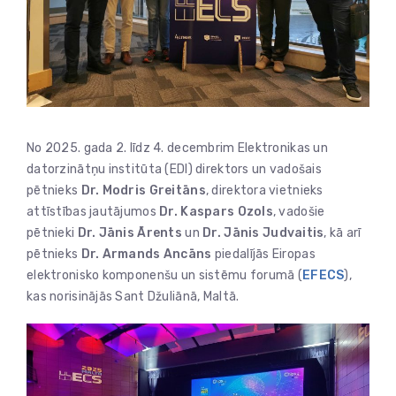
No 2025. gada 2. līdz 4. decembrim Elektronikas un
datorzinātņu institūta (EDI) direktors un vadošais
pētnieks
Dr. Modris Greitāns
, direktora vietnieks
attīstības jautājumos
Dr. Kaspars Ozols
, vadošie
pētnieki
Dr. Jānis Ārents
un
Dr. Jānis Judvaitis
, kā arī
pētnieks
Dr. Armands Ancāns
piedalījās Eiropas
elektronisko komponenšu un sistēmu forumā (
EFECS
),
kas norisinājās Sant Džuliānā, Maltā.