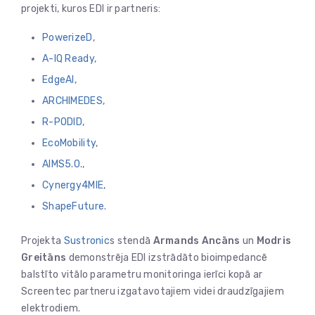
projekti, kuros EDI ir partneris:
PowerizeD
,
A-IQ Ready
,
EdgeAI
,
ARCHIMEDES
,
R-PODID
,
EcoMobility
,
AIMS5.0.
,
Cynergy4MIE
,
ShapeFuture
.
Projekta
Sustronic
s stendā
Armands Ancāns
un
Modris
Greitāns
demonstrēja EDI izstrādāto bioimpedancē
balstīto vitālo parametru monitoringa ierīci kopā ar
Screentec partneru izgatavotajiem videi draudzīgajiem
elektrodiem.