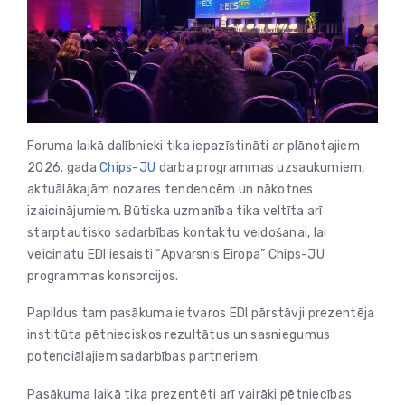
Foruma laikā dalībnieki tika iepazīstināti ar plānotajiem
2026. gada
Chips-JU
darba programmas uzsaukumiem,
aktuālākajām nozares tendencēm un nākotnes
izaicinājumiem. Būtiska uzmanība tika veltīta arī
starptautisko sadarbības kontaktu veidošanai, lai
veicinātu EDI iesaisti “Apvārsnis Eiropa” Chips-JU
programmas konsorcijos.
Papildus tam pasākuma ietvaros EDI pārstāvji prezentēja
institūta pētnieciskos rezultātus un sasniegumus
potenciālajiem sadarbības partneriem.
Pasākuma laikā tika prezentēti arī vairāki pētniecības