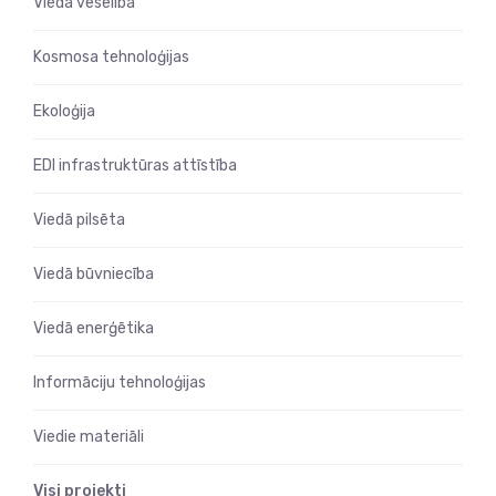
Viedā veselība
Kosmosa tehnoloģijas
Ekoloģija
EDI infrastruktūras attīstība
Viedā pilsēta
Viedā būvniecība
Viedā enerģētika
Informāciju tehnoloģijas
Viedie materiāli
Visi projekti