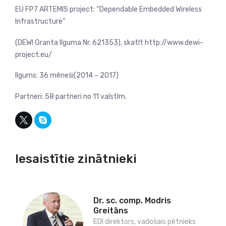
EU FP7 ARTEMIS project: “Dependable Embedded Wireless
Infrastructure”
(DEWI Granta līguma Nr. 621353), skatīt http://www.dewi-
project.eu/
Ilgums: 36 mēneši(2014 – 2017)
Partneri: 58 partneri no 11 valstīm.
Iesaistītie zinātnieki
Dr. sc. comp. Modris
Greitāns
EDI direktors, vadošais pētnieks