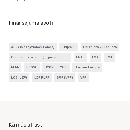
Finansējuma avoti
AF (Atveseļošanās Fonds)
ChipsJU
Chist-era / Flag-era
Contract research (Līgumpētījumi)
ERAF
ESA
ESIF
FLPP
H2020
H2020 ECSEL
Horizon Europe
LCS (LZP)
LZP FLPP
SRP (VPP)
VPP
Kā mūs atrast