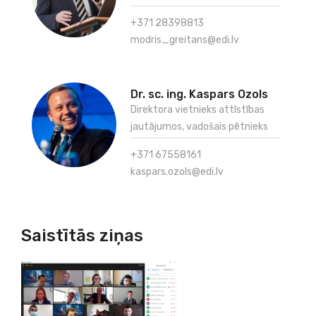
+371 28398813
modris_greitans@edi.lv
Dr. sc. ing. Kaspars Ozols
Direktora vietnieks attīstības
jautājumos, vadošais pētnieks
+371 67558161
kaspars.ozols@edi.lv
Saistītās ziņas