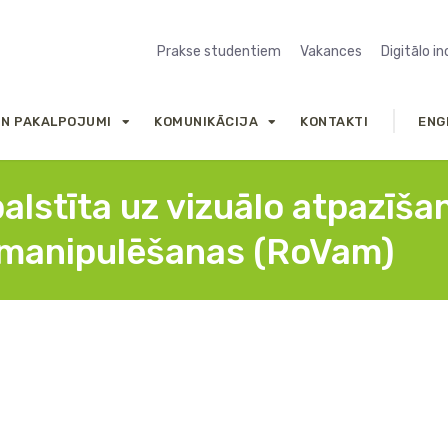
Prakse studentiem
Vakances
Digitālo i
UN PAKALPOJUMI
KOMUNIKĀCIJA
KONTAKTI
ENG
balstīta uz vizuālo atpazī
u manipulēšanas (RoVam)