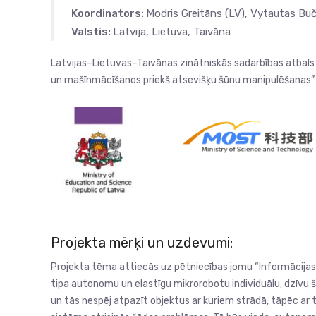
Koordinators:
Modris Greitāns (LV), Vytautas Buč
Valstis:
Latvija, Lietuva, Taivāna
Latvijas–Lietuvas–Taivānas zinātniskās sadarbības atbalst
un mašīnmācīšanos priekš atsevišķu šūnu manipulēšanas”
Projekta mērķi un uzdevumi:
Projekta tēma attiecās uz pētniecības jomu “Informācijas u
tipa autonomu un elastīgu mikrorobotu individuālu, dzīvu
un tās nespēj atpazīt objektus ar kuriem strādā, tāpēc ar 