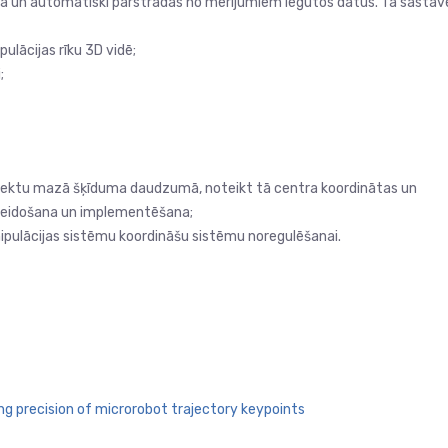
ma un automātiski pārstrādās no mērījumiem iegūtos datus. Tā sastāv
ulācijas rīku 3D vidē;
;
objektu mazā šķīduma daudzumā, noteikt tā centra koordinātas un
veidošana un implementēšana;
pulācijas sistēmu koordināšu sistēmu noregulēšanai.
ng precision of microrobot trajectory keypoints