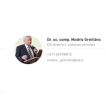
Dr. sc. comp. Modris Greitāns
EDI direktors, vadošais pētnieks
+371 28398813
modris_greitans@edi.lv