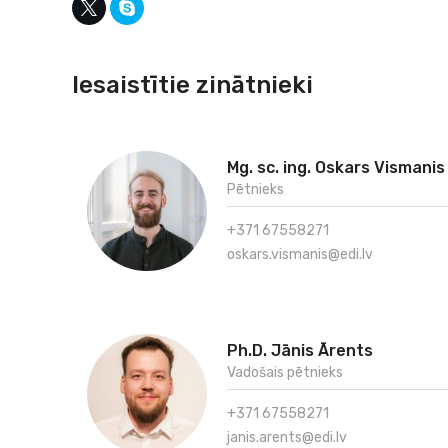
Iesaistītie zinātnieki
Mg. sc. ing. Oskars Vismanis
Pētnieks
+371 67558271
oskars.vismanis@edi.lv
Ph.D. Jānis Ārents
Vadošais pētnieks
+371 67558271
janis.arents@edi.lv