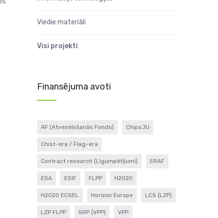
ēs
Viedie materiāli
Visi projekti
Finansējuma avoti
AF (Atveseļošanās Fonds)
ChipsJU
Chist-era / Flag-era
Contract research (Līgumpētījumi)
ERAF
ESA
ESIF
FLPP
H2020
H2020 ECSEL
Horizon Europe
LCS (LZP)
LZP FLPP
SRP (VPP)
VPP