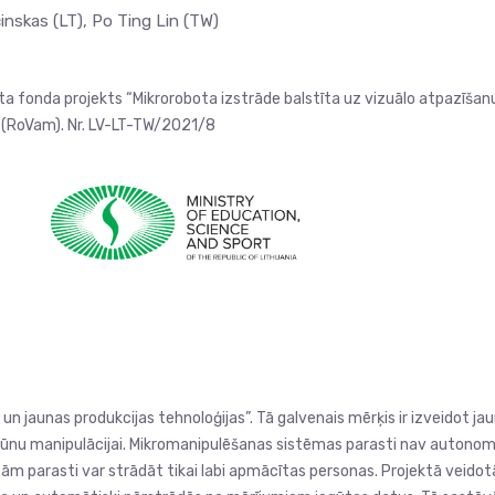
inskas (LT), Po Ting Lin (TW)
a fonda projekts “Mikrorobota izstrāde balstīta uz vizuālo atpazīšan
 (RoVam). Nr. LV-LT-TW/2021/8
n jaunas produkcijas tehnoloģijas”. Tā galvenais mērķis ir izveidot ja
 šūnu manipulācijai. Mikromanipulēšanas sistēmas parasti nav autono
tām parasti var strādāt tikai labi apmācītas personas. Projektā veidot