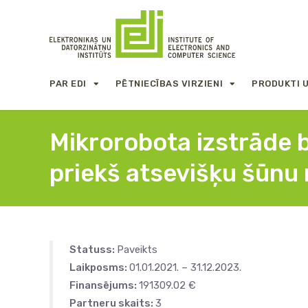
PAR EDI
PĒTNIECĪBAS VIRZIENI
PRODUKTI 
Mikrorobota izstrāde 
priekš atsevišķu šūn
Statuss:
Paveikts
Laikposms:
01.01.2021. – 31.12.2023.
Finansējums:
191309.02 €
Partneru skaits:
3