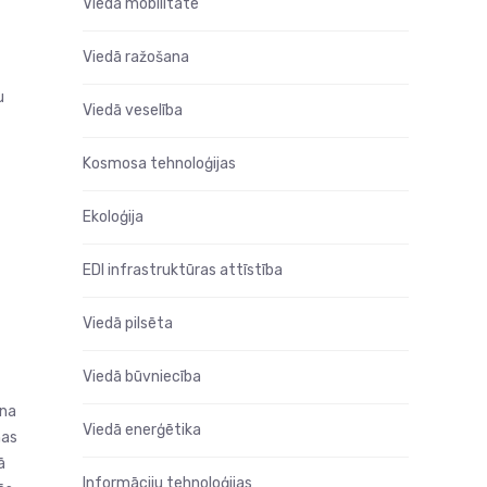
Viedā mobilitāte
Viedā ražošana
u
Viedā veselība
Kosmosa tehnoloģijas
Ekoloģija
EDI infrastruktūras attīstība
Viedā pilsēta
Viedā būvniecība
una
Viedā enerģētika
mas
ā
Informāciju tehnoloģijas