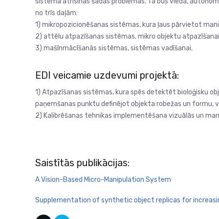
sistēma atrisinās šādas problēmas. Tā būs vieda, autono
no trīs daļām:
1) mikropozicionēšanas sistēmas, kura ļaus pārvietot manip
2) attēlu atpazīšanas sistēmas, mikro objektu atpazīšanai
3) mašīnmācīšanās sistēmas, sistēmas vadīšanai.
EDI veicamie uzdevumi projektā:
1) Atpazīšanas sistēmas, kura spēs detektēt bioloģisku 
paņemšanas punktu definējot objekta robežas un formu, 
2) Kalibrēšanas tehnikas implementēšana vizuālās un mani
Saistītās publikācijas:
A Vision-Based Micro-Manipulation System
Supplementation of synthetic object replicas for increasi