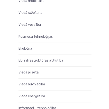
Viedā mobilitāte
Viedā ražošana
Viedā veselība
Kosmosa tehnoloģijas
Ekoloģija
EDI infrastruktūras attīstība
Viedā pilsēta
Viedā būvniecība
Viedā enerģētika
Informāciju tehnoloģijas