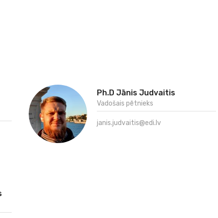
Ph.D Jānis Judvaitis
Vadošais pētnieks
janis.judvaitis@edi.lv
s