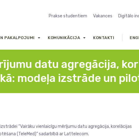
Prakse studentiem
Vakances
Digitālo i
UN PAKALPOJUMI
KOMUNIKĀCIJA
KONTAKTI
ENG
rījumu datu agregācija, kor
aikā: modeļa izstrāde un pi
trādei “Vairāku vienlaicīgu mērījumu datu agregācija, korelācijas
pilotēšana (TeleMed)” sadarbībā ar Lattelecom.