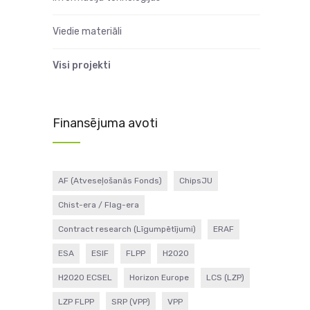
Viedie materiāli
Visi projekti
Finansējuma avoti
AF (Atveseļošanās Fonds)
ChipsJU
Chist-era / Flag-era
Contract research (Līgumpētījumi)
ERAF
ESA
ESIF
FLPP
H2020
H2020 ECSEL
Horizon Europe
LCS (LZP)
LZP FLPP
SRP (VPP)
VPP