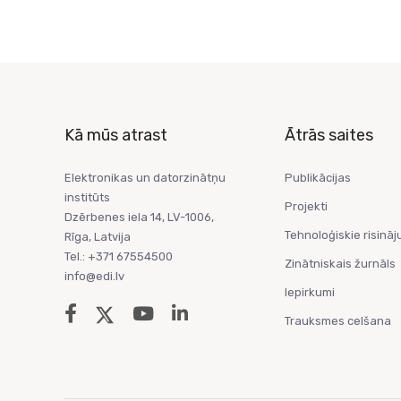
Kā mūs atrast
Ātrās saites
Elektronikas un datorzinātņu
Publikācijas
institūts
Projekti
Dzērbenes iela 14, LV-1006,
Tehnoloģiskie risināj
Rīga, Latvija
Tel.: +371 67554500
Zinātniskais žurnāls
info@edi.lv
Iepirkumi
Trauksmes celšana