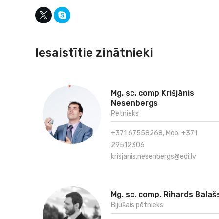
Iesaistītie zinātnieki
Mg. sc. comp Krišjānis
Nesenbergs
Pētnieks
+371 67558268, Mob. +371
29512306
krisjanis.nesenbergs@edi.lv
Mg. sc. comp. Rihards Balaš
Bijušais pētnieks