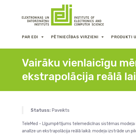
PAR EDI
PĒTNIECĪBAS VIRZIENI
PRODUKTI 
Vairāku vienlaicīgu mē
ekstrapolācija reālā l
Statuss:
Paveikts
TeleMed – Līgumpētījums telemedicīnas sistēmas modeļa izs
analīze un ekstrapolācija reālā laikā: modeļa izstrāde un 