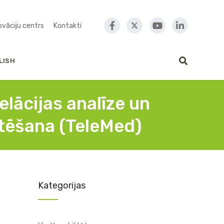
novāciju centrs
Kontakti
LISH
elācijas analīze un
lotēšana (TeleMed)
Kategorijas