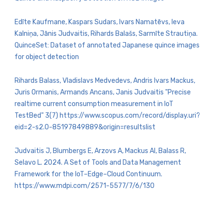
Edīte Kaufmane, Kaspars Sudars, Ivars Namatēvs, Ieva
Kalniņa, Jānis Judvaitis, Rihards Balašs, Sarmīte Strautiņa.
QuinceSet: Dataset of annotated Japanese quince images
for object detection
Rihards Balass, Vladislavs Medvedevs, Andris Ivars Mackus,
Juris Ormanis, Armands Ancans, Janis Judvaitis "Precise
realtime current consumption measurement in IoT
TestBed" 3(7) https://www.scopus.com/record/display.uri?
eid=2-s2.0-85197849889&origin=resultslist
Judvaitis J, Blumbergs E, Arzovs A, Mackus AI, Balass R,
Selavo L. 2024. A Set of Tools and Data Management
Framework for the IoT–Edge–Cloud Continuum.
https://www.mdpi.com/2571-5577/7/6/130