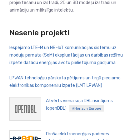
projektēšanu un izstrādi, 2D un 3D modeļu izstrādi un
animāciju un mākslīgo intelektu.
Nesenie projekti
Iespējamo LTE-M un NB-IoT komunikācijas sistēmu uz
moduļu pamata (SoM) ekspluatācijas un darbības režīmu
izpēte dažādu enerģijas avotu pielietojuma gadījumā
LPWAN tehnoloģiju pārskata pētījums un tirgū pieejamo
elektronikas komponenšu izpēte (LMT LPWAN)
Atvērts viena soļa DBL risinājums
(openDBL)
#Horizon Europe
Droša elektroenerģijas padeves