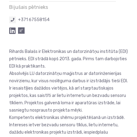
Bijušais pētnieks
+371 67558154
Rihards Balašs ir Elektronikas un datorzinātņu institūta (EDI)
pētnieks. EDI strādā kopš 2013. gada. Pirms tam darbojoties
EDI kā praktikants.
Absolvējis LU datorzinātņu maģistrus ar datorinženierijas
novirzienu, kur visus noslēguma darbus ir izstrādājis tieši EDI.
Ir iesaistījies dažādos vietējos, kā arī starptautiskajos
projektos, kas saistīti ar lietu internetu un bezvadu sensoru
tīkliem. Projektos galvenā loma ir aparatūras izstrāde, lai
sasniegtu nosprausto projekta mēŗki.
Kompetents elektronikas shēmu projektēšanā un izstrādē.
Intereses ietver bezvadu sensoru tīklus, lietu internetu,
dažādu elektronikas projektu izstrādi, iespiedplašu