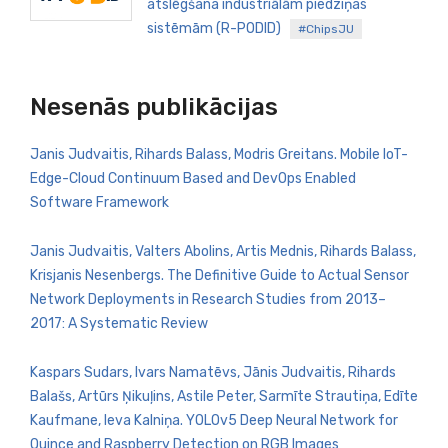
atslēgšana industriālām piedziņas
sistēmām (R-PODID)
#ChipsJU
Nesenās publikācijas
Janis Judvaitis, Rihards Balass, Modris Greitans. Mobile IoT-
Edge-Cloud Continuum Based and DevOps Enabled
Software Framework
Janis Judvaitis, Valters Abolins, Artis Mednis, Rihards Balass,
Krisjanis Nesenbergs. The Definitive Guide to Actual Sensor
Network Deployments in Research Studies from 2013–
2017: A Systematic Review
Kaspars Sudars, Ivars Namatēvs, Jānis Judvaitis, Rihards
Balašs, Artūrs Ņikuļins, Astile Peter, Sarmīte Strautiņa, Edīte
Kaufmane, Ieva Kalniņa. YOLOv5 Deep Neural Network for
Quince and Raspberry Detection on RGB Images