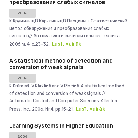
преобразования слабых сигналов
2006
К.Круминьш,В.Карклиньш,В.Плоциньш. Статистический
метод обнаружения и преобразования слабых
сигналов// Автоматика и вычислительная техника.
Lasīt vairāk
2006 №4. с.23-32.
A statistical method of detection and
conversion of weak signals
2006
K.Krūmiņš, V.Kārkliņš and V.Plociņš. A statistical method
of detection and conversion of weak signals //
Automatic Control and Computer Sciences. Allerton
Lasīt vairāk
Press, Inc., 2006. Nr.4. pp.15-21.
Learning Systems in Higher Education
2006