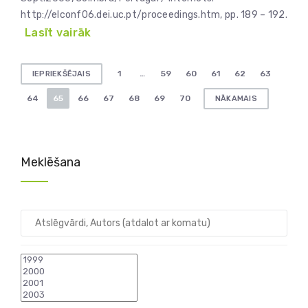
http://elconf06.dei.uc.pt/proceedings.htm, pp. 189 – 192.
Lasīt vairāk
Ziņu
1
…
59
60
61
62
63
IEPRIEKŠĒJAIS
numerācija
64
65
66
67
68
69
70
NĀKAMAIS
pēc
lappusēm
Meklēšana