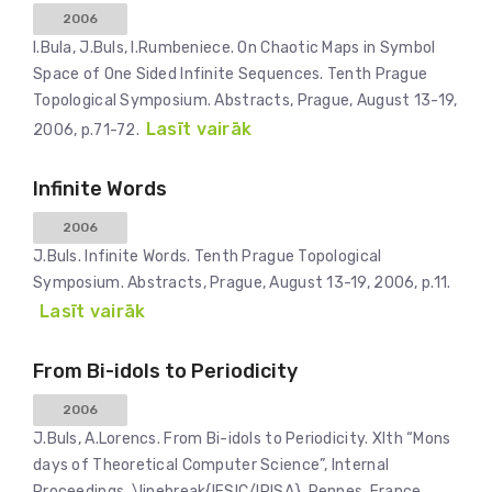
2006
I.Bula, J.Buls, I.Rumbeniece. On Chaotic Maps in Symbol
Space of One Sided Infinite Sequences. Tenth Prague
Topological Symposium. Abstracts, Prague, August 13-19,
Lasīt vairāk
2006, p.71-72.
Infinite Words
2006
J.Buls. Infinite Words. Tenth Prague Topological
Symposium. Abstracts, Prague, August 13-19, 2006, p.11.
Lasīt vairāk
From Bi-idols to Periodicity
2006
J.Buls, A.Lorencs. From Bi-idols to Periodicity. XIth “Mons
days of Theoretical Computer Science”, Internal
Proceedings, \linebreak{IFSIC/IRISA}, Rennes, France,