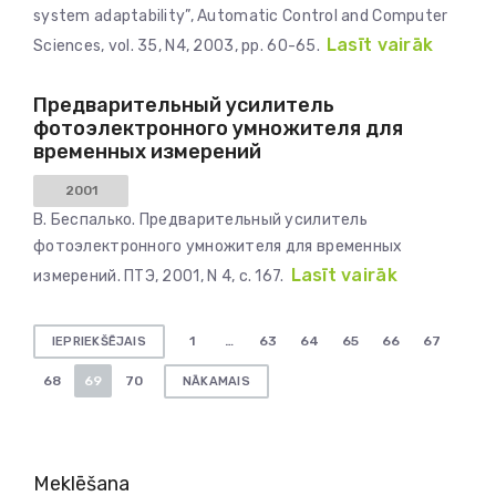
system adaptability”, Automatic Control and Computer
Lasīt vairāk
Sciences, vol. 35, N4, 2003, pp. 60-65.
Предварительный усилитель
фотоэлектронного умножителя для
временных измерений
2001
В. Беспалько. Предварительный усилитель
фотоэлектронного умножителя для временных
Lasīt vairāk
измерений. ПТЭ, 2001, N 4, с. 167.
Ziņu
1
…
63
64
65
66
67
IEPRIEKŠĒJAIS
numerācija
68
69
70
NĀKAMAIS
pēc
lappusēm
Meklēšana