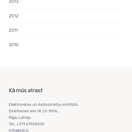
2013
2012
2011
2010
Kā mūs atrast
Elektronikas un datorzinātņu institūts
Dzērbenes iela 14, LV-1006,
Rīga, Latvija
Tel.: +371 67554500
info@edi.lv