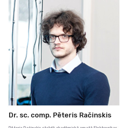
Dr. sc. comp. Pēteris Račinskis