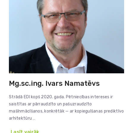
Mg.sc.ing. Ivars Namatēvs
Strādā EDI kopš 2020. gada. Pētniecības intereses ir
saistītas ar pārraudzīto un pašuzraudzīto
mašīnmācīšanos, konkrētāk — ar kopiegulšanas prediktīvo
arhitektūru …
Lasīt vairāk