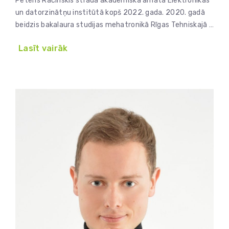
Pēteris Račinskis strādā akadēmiskā amatā Elektronikas
un datorzinātņu institūtā kopš 2022. gada. 2020. gadā
beidzis bakalaura studijas mehatronikā Rīgas Tehniskajā …
Lasīt vairāk