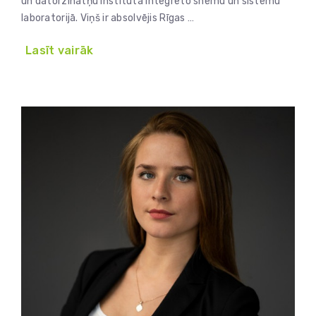
un datorzinātņu institūta Integrēto shēmu un sistēmu
laboratorijā. Viņš ir absolvējis Rīgas …
Lasīt vairāk