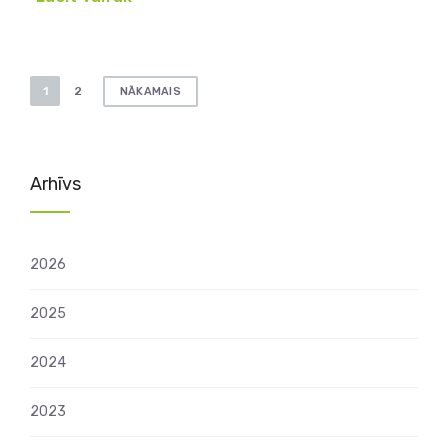
Ziņu
1
2
NĀKAMAIS
numerācija
pēc
lappusēm
Arhīvs
2026
2025
2024
2023