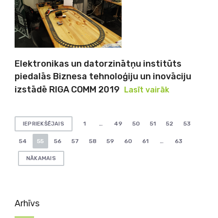
Elektronikas un datorzinātņu institūts
piedalās Biznesa tehnoloģiju un inovāciju
izstādē RIGA COMM 2019
Lasīt vairāk
Ziņu
1
…
49
50
51
52
53
IEPRIEKŠĒJAIS
numerācija
54
55
56
57
58
59
60
61
…
63
pēc
NĀKAMAIS
lappusēm
Arhīvs