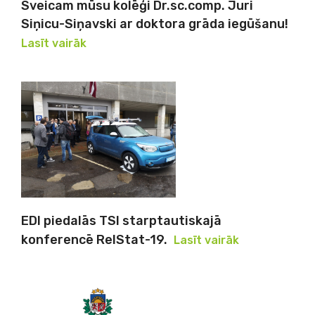
Sveicam mūsu kolēģi Dr.sc.comp. Juri
Siņicu-Siņavski ar doktora grāda iegūšanu!
Lasīt vairāk
EDI piedalās TSI starptautiskajā
konferencē RelStat-19.
Lasīt vairāk