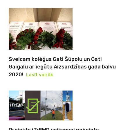
Sveicam kolēģus Gati Šūpolu un Gati
Gaigalu ar iegūtu Aizsardzības gada balvu
2020!
Lasīt vairāk
Projekts iTrEMP veiksmīgi pabeigts