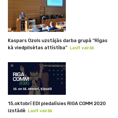
Kaspars Ozols uzstājās darba grupā “Rīgas
kā viedpilsētas attīstība”
Lasīt vairāk
15.oktobrī EDI piedalīsies RIGA COMM 2020
izstādē
Lasīt vairāk