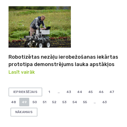
Robotizētas nezāļu ierobežošanas iekārtas
prototipa demonstrējums lauka apstākļos
Lasīt vairāk
Ziņu
1
…
43
44
45
46
47
IEPRIEKŠĒJAIS
numerācija
48
49
50
51
52
53
54
55
…
63
pēc
NĀKAMAIS
lappusēm