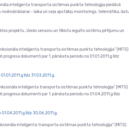
onāla inteliģenta transporta sistēmas punkta tehnoloģija piedāvā
s nodrošināšanai – laika un ceļa apstākļu monitorings, telemātika, dat
itātes projektu „Viedo sensoru un tīklotu iegulto sistēmu pētījumu un
unkcionāla inteliģenta transporta sistēmas punkta tehnoloģija” (MITS)
progresa dokumenti par 1. pārskata periodu no 01.01.2011.g līdz
01.01.2011.g līdz 31.03.2011.g.
unkcionāla inteliģenta transporta sistēmas punkta tehnoloģija” (MITS)
progresa dokumenti par 1. pārskata periodu no 01.04.2011.g līdz
 01.04.2011.g līdz 30.06.2011.g.
nkcionāla inteliģenta transporta sistēmas punkta tehnoloģija” (MITS)