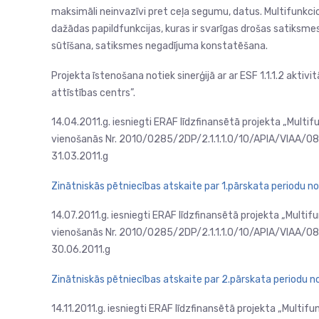
maksimāli neinvazīvi pret ceļa segumu, datus. Multifunkci
dažādas papildfunkcijas, kuras ir svarīgas drošas satiksme
sūtīšana, satiksmes negadījuma konstatēšana.
Projekta īstenošana notiek sinerģijā ar ar ESF 1.1.1.2 aktiv
attīstības centrs”.
14.04.2011.g.
iesniegti ERAF līdzfinansētā projekta „Multif
vienošanās Nr. 2010/0285/2DP/2.1.1.1.0/10/APIA/VIAA/086 
31.03.2011.g
Zinātniskās pētniecības atskaite par 1.pārskata periodu no 
14.07.2011.g.
iesniegti ERAF līdzfinansētā projekta „Multif
vienošanās Nr. 2010/0285/2DP/2.1.1.1.0/10/APIA/VIAA/086 
30.06.2011.g
Zinātniskās pētniecības atskaite par 2.pārskata periodu no
14.11.2011.g.
iesniegti ERAF līdzfinansētā projekta „Multifu