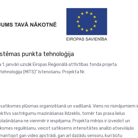
sistēmas punkta tehnoloģija
 janvāri uzsāk Eiropas Reģionālā attīstības fonda projeta
ehnoloģija (MITS)” īstenošanu. Projekta Nr.
 satiksmes plūsmas organizēšanā un vadīšanā. Viens no risinājumiem i
 efektīvs sastrēgumu mazināšanas līdzeklis, tomēr tas prasa lielus
aplašināšana ne vienmēr ir iespējama. Projekta mērķis ir izveidot un
tiksmes regulēšanu, veicot satiksems intensitātes analīzi atsevišķās
mantojot gan video apstrādi, gan arī dažādu sensoru, kuri būtu