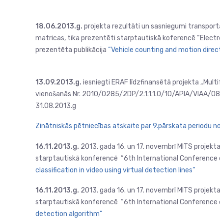
18.06.2013.g.
projekta rezultāti un sasniegumi transpor
matricas, tika prezentēti starptautiskā koferencē “Electr
prezentēta publikācija
“Vehicle counting and motion direc
13.09.2013.g.
iesniegti ERAF līdzfinansētā projekta „Mult
vienošanās Nr. 2010/0285/2DP/2.1.1.1.0/10/APIA/VIAA/086 
31.08.2013.g
Zinātniskās pētniecības atskaite par 9.pārskata periodu no
16.11.2013.g.
2013. gada 16. un 17. novembrī MITS projekta
starptautiskā konferencē “6th International Conference 
classification in video using virtual detection lines”
16.11.2013.g.
2013. gada 16. un 17. novembrī MITS projekta
starptautiskā konferencē “6th International Conference 
detection algorithm”