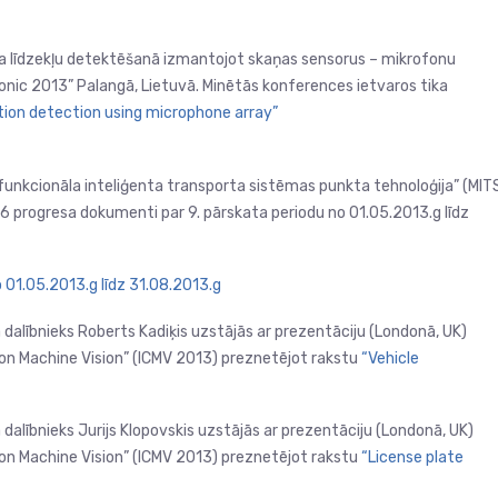
ta līdzekļu detektēšanā izmantojot skaņas sensorus – mikrofonu
onic 2013” Palangā, Lietuvā. Minētās konferences ietvaros tika
tion detection using microphone array”
ifunkcionāla inteliģenta transporta sistēmas punkta tehnoloģija” (MIT
progresa dokumenti par 9. pārskata periodu no 01.05.2013.g līdz
 01.05.2013.g līdz 31.08.2013.g
 dalībnieks Roberts Kadiķis uzstājās ar prezentāciju (Londonā, UK)
on Machine Vision” (ICMV 2013) preznetējot rakstu
“Vehicle
 dalībnieks Jurijs Klopovskis uzstājās ar prezentāciju (Londonā, UK)
on Machine Vision” (ICMV 2013) preznetējot rakstu
“License plate