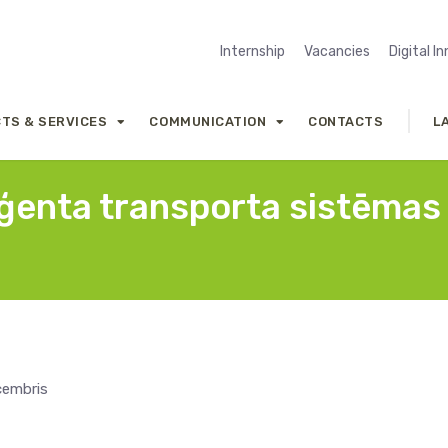
Internship
Vacancies
Digital I
TS & SERVICES
COMMUNICATION
CONTACTS
L
iģenta transporta sistēmas
ecembris