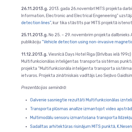
26.11.2013.g.
2013. gada 26.novembrī MITS projekta darbi
Information, Electronic and Electrical Engeneering” uzstāj
detection lines”
, kur tika stāstīts par MITS projektā iste
25.11.2013.g.
No 25. – 29. novembrim projekta dalībnieks
publikāciju
“Vehicle detection using non-invasive magneti
11.12.2013.g.
Viesnīcā Days Hotel Riga (Brīvības ielā 199c)
Multifunkcionālas inteliģentas transporta sistēmas punkta
projekta “Multifunkcionāla inteliģenta transporta sistēm
ietvaros. Projekta zinātniskais vadītājs Leo Seļāvo Gaidīsi
Prezentācijas seminārā:
Galvenie sasniegtie rezultāti Multifunkcionālas iznte
Transporta plūsmas analīze izmantojot video apstrādi,
Multimodālu sensoru izmantošana transporta līdzekļu
Sadalītas arhitektūras risinājum MITS punktā, K.Nese