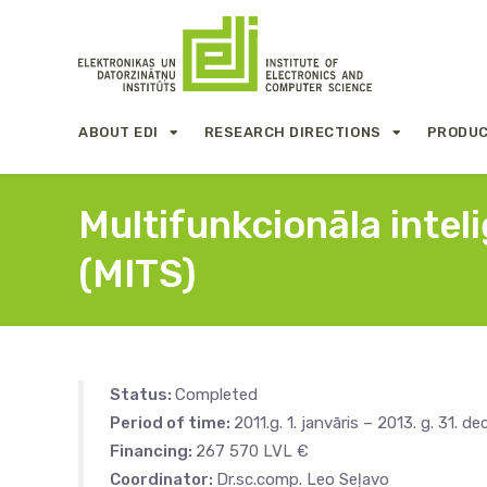
ABOUT EDI
RESEARCH DIRECTIONS
PRODUC
Multifunkcionāla intel
(MITS)
Status:
Completed
Period of time:
2011.g. 1. janvāris – 2013. g. 31. d
Financing:
267 570 LVL €
Coordinator:
Dr.sc.comp. Leo Seļavo