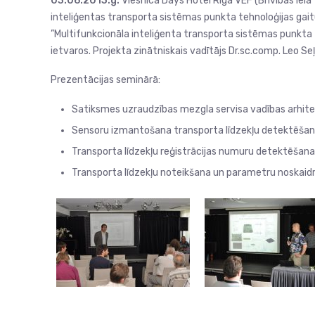
03.06.2013.g.
Viesnīcā Days Hotel Riga VEF (Brīvības ielā
inteliģentas transporta sistēmas punkta tehnoloģijas gait
”Multifunkcionāla inteliģenta transporta sistēmas punkta
ietvaros. Projekta zinātniskais vadītājs Dr.sc.comp. Leo Se
Prezentācijas seminārā:
Satiksmes uzraudzības mezgla servisa vadības arhit
Sensoru izmantošana transporta līdzekļu detektēšan
Transporta līdzekļu reģistrācijas numuru detektēšana
Transporta līdzekļu noteikšana un parametru noskaid