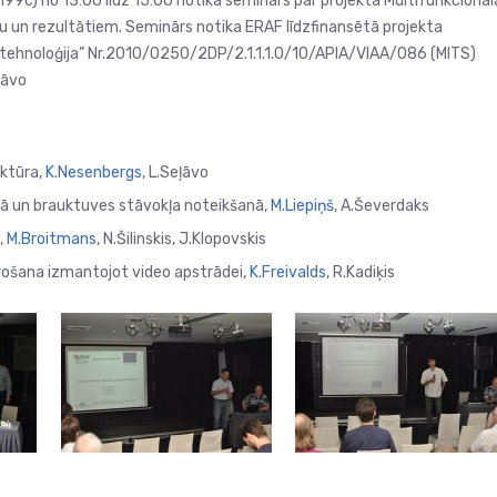
 199c) no 13:00 līdz 15:00 notika seminārs par projekta Multifunkcionāl
u un rezultātiem. Seminārs notika ERAF līdzfinansētā projekta
 tehnoloģija” Nr.2010/0250/2DP/2.1.1.1.0/10/APIA/VIAA/086 (MITS)
ļāvo
ektūra,
K.Nesenbergs
, L.Seļāvo
ā un brauktuves stāvokļa noteikšanā,
M.Liepiņš
, A.Ševerdaks
,
M.Broitmans
, N.Šilinskis, J.Klopovskis
rošana izmantojot video apstrādei,
K.Freivalds
, R.Kadiķis