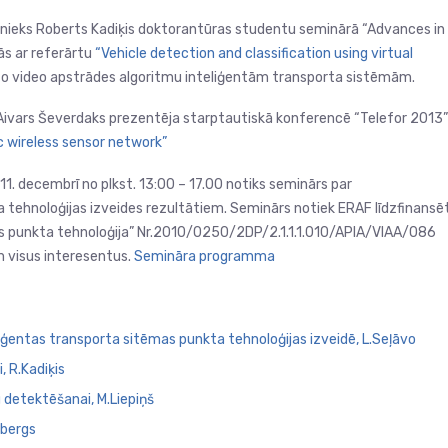
nieks Roberts Kadiķis doktorantūras studentu seminārā “Advances in
ās ar referārtu
“Vehicle detection and classification using virtual
noto video apstrādes algoritmu inteliģentām transporta sistēmām.
 Aivars Ševerdaks prezentēja starptautiskā konferencē “Telefor 2013”
c wireless sensor network”
 11. decembrī no plkst. 13:00 – 17.00 notiks seminārs par
 tehnoloģijas izveides rezultātiem. Seminārs notiek ERAF līdzfinansē
as punkta tehnoloģija” Nr.2010/0250/2DP/2.1.1.1.010/APIA/VIAA/086
m visus interesentus.
Semināra programma
liģentas transporta sitēmas punkta tehnoloģijas izveidē, L.Seļāvo
 R.Kadiķis
 detektēšanai, M.Liepiņš
nbergs