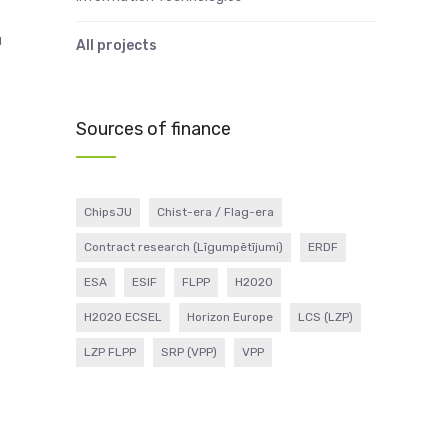
u
All projects
Sources of finance
ChipsJU
Chist-era / Flag-era
Contract research (Līgumpētījumi)
ERDF
ESA
ESIF
FLPP
H2020
H2020 ECSEL
Horizon Europe
LCS (LZP)
LZP FLPP
SRP (VPP)
VPP