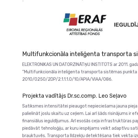
Multifunkcionāla inteliģenta transporta 
ELEKTRONIKAS UN DATORZINĀTŅU INSTITŪTS ar 2011. gada 1.
“Multifunkcionāla inteliģenta transporta sistēmas punkta t
2010/0250/2DP/2.1.1.1.0/10/APIA/VIAA/086.
Projekta vadītājs Dr.sc.comp. Leo Seļavo
Satiksmes intensitātei pieaugot nepieciešama jauna pieja
palielināt joslu skaitu uz ceļiem. Lai arī šāds risinājums ir
finansiālus ieguldījumus. Arī esošās ceļa infrastruktūras p
piedāvāt tehnoloģiju, ar kuru iespējams veikt adaptīvu sa
brauktuvēs. Transporta līdzekļu detektēšana tiek vekta iz