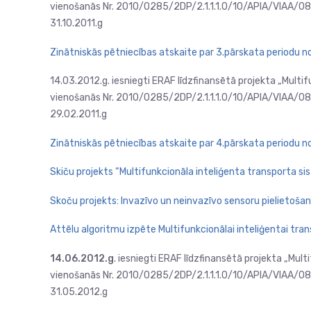
vienošanās Nr. 2010/0285/2DP/2.1.1.1.0/10/APIA/VIAA/086 
31.10.2011.g
Zinātniskās pētniecības atskaite par 3.pārskata periodu no 
14.03.2012.g.
iesniegti ERAF līdzfinansētā projekta „Multi
vienošanās Nr. 2010/0285/2DP/2.1.1.1.0/10/APIA/VIAA/086 
29.02.2011.g
Zinātniskās pētniecības atskaite par 4.pārskata periodu no 
Skiču projekts “Multifunkcionāla inteliģenta transporta s
Skoču projekts: Invazīvo un neinvazīvo sensoru pielietoša
Attēlu algoritmu izpēte Multifunkcionālai inteliģentai tra
14.06.2012.g
. iesniegti ERAF līdzfinansētā projekta „Mul
vienošanās Nr. 2010/0285/2DP/2.1.1.1.0/10/APIA/VIAA/086 
31.05.2012.g