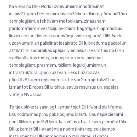
Kā viens no DIH-World uzdevumiem ir nodrošināt
iesaistītajiem DIHiem piekļuvi dažādiem rīkiem, pārbaudītām
tehnoloģijām, efektīvām metodikām, zināšanām,
pārdomātiem investīciju avotiem, bagātīgiem apmācības
līdzekļiem un dinamiskai inovāciju videi kopumā. DIH-World
uzdevums ir arī palielināt iesaistīto DIHu brieduma pakāpi un
attīstīt to sadarbības spējas, vienlaikus izvairoties no DIHu
sķelšanās, kas rodas, ja ir nepietiekama piekļuve
tehnoloģijām, prasmēm, tīkliem, ieguldījumiem un
infrastruktūrai, īpašu uzsvaru liekot uz mazāk
pārstāvētajiem reģioniem, lai tie varētu kapitalizēt un
izmantot Eiropas DIHu tīklus, savus resursus un iespējas
vietējo MVU labā.
To tiek plānots sasniegt, izmantojot DIH-World platformu,
kas nodrošinās pilnu pakalpojumu klāstu, kas nepieciešami
gan DIHiem, gan MVUiem, kas vēlas atrast tiem piemērotāko
DIHu; kamēr DIH-akadēmija nodrošinās nepieciešamos
instrumentus DIH apmācībai un izsludinās atklātos