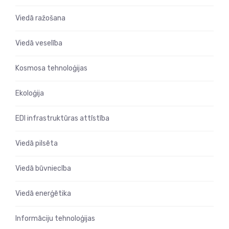
Viedā ražošana
Viedā veselība
Kosmosa tehnoloģijas
Ekoloģija
EDI infrastruktūras attīstība
Viedā pilsēta
Viedā būvniecība
Viedā enerģētika
Informāciju tehnoloģijas