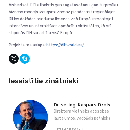
Visbeidzot, EDI atbalstīs gan sagatavošanu, gan turpmāku
biznesa modeļa izaugsmi vismaz piecdesmit reģionālajos
DIHos dažādos brieduma līmeņos visā Eiropā, izmantojot
intensīvas un interaktīvas apmācību aktivitātes, kā arī
stiprinās DIH sadarbību visā Eiropā.
Projekta mājaslapa:
https://dihworld.eu/
Iesaistītie zinātnieki
Dr. sc. ing. Kaspars Ozols
Direktora vietnieks attīstības
jautājumos, vadošais pētnieks