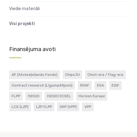
Viedie materiāli
Visi projekti
Finansējuma avoti
AF (Atveseļošanās Fonds)
ChipsJU
Chist-era / Flag-era
Contract research (Līgumpētījumi)
ERAF
ESA
ESIF
FLPP
H2020
H2020 ECSEL
Horizon Europe
LCS (LZP)
LZP FLPP
SRP (VPP)
VPP