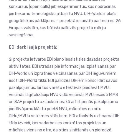
konkursus (open calls) jeb eksperimentus, kas nodrošinās
pietiekamu tehnoloģisko atbalstu MVU. DIH-World ir plašs
ģeogrāfiskais pārklājums – projektā iesaistīti partneri no 26
Eiropas valstīm, kas būtiski palīdzēs projekta mērķu
sasniegšanai.
EDI darbi šajā projektā:
Šī projekta ietvaros EDI plāno iesaistīsies dažādās projekta
aktivitātēs. EDI strādās pie informācijas izplatīšanas par
DIH-World un izpratnes veicināšanas par DIH ieguvumiem
esot DIH-World tīklā. EDI palīdzēs DIHiem konsolidēt savus
pakalpojumus, lai tos varētu efektīvāk piedāvāt MVU;
veicinās digitalizāciju MVU vidū; veicinās MVU iesaisti I4MS
un SAE projektu uzsaukumos; kā arī stiprinās pakalpojumu
piedāvājumu klāstu priekš MVU, mācoties no citu
DIHu/MVUu veiksmes stāstiem. EDI atbalstīs uzticama DIH
tīkla izveidi, kas sadarbosies konkrētos projektos un
mācīsies viens no otra, daloties zināšanās un pieredzē.