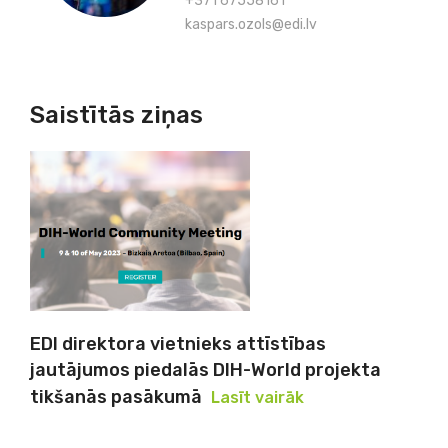
+371 67558161
kaspars.ozols@edi.lv
Saistītās ziņas
EDI direktora vietnieks attīstības
jautājumos piedalās DIH-World projekta
tikšanās pasākumā
Lasīt vairāk