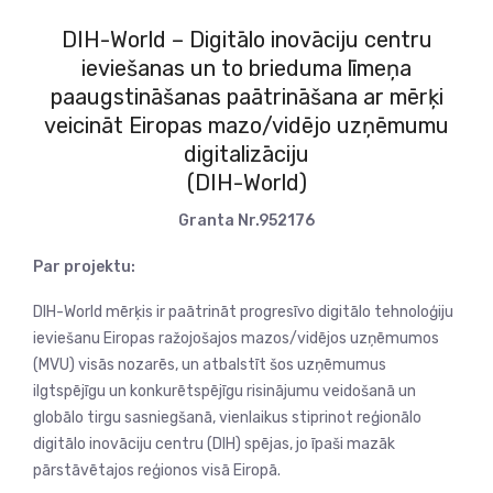
DIH-World – Digitālo inovāciju centru
ieviešanas un to brieduma līmeņa
paaugstināšanas paātrināšana ar mērķi
veicināt Eiropas mazo/vidējo uzņēmumu
digitalizāciju
(DIH-World)
Granta Nr.952176
Par projektu:
DIH-World mērķis ir paātrināt progresīvo digitālo tehnoloģiju
ieviešanu Eiropas ražojošajos mazos/vidējos uzņēmumos
(MVU) visās nozarēs, un atbalstīt šos uzņēmumus
ilgtspējīgu un konkurētspējīgu risinājumu veidošanā un
globālo tirgu sasniegšanā, vienlaikus stiprinot reģionālo
digitālo inovāciju centru (DIH) spējas, jo īpaši mazāk
pārstāvētajos reģionos visā Eiropā.