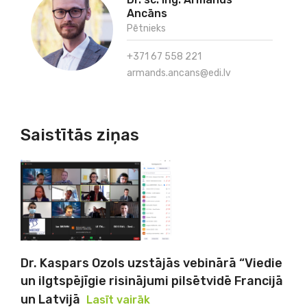
Ancāns
Pētnieks
+371 67 558 221
armands.ancans@edi.lv
Saistītās ziņas
Dr. Kaspars Ozols uzstājās vebinārā “Viedie
un ilgtspējīgie risinājumi pilsētvidē Francijā
un Latvijā
Lasīt vairāk