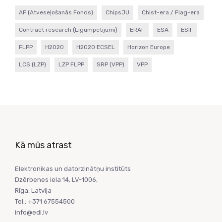
AF (Atveseļošanās Fonds)
ChipsJU
Chist-era / Flag-era
Contract research (Līgumpētījumi)
ERAF
ESA
ESIF
FLPP
H2020
H2020 ECSEL
Horizon Europe
LCS (LZP)
LZP FLPP
SRP (VPP)
VPP
Kā mūs atrast
Elektronikas un datorzinātņu institūts
Dzērbenes iela 14, LV-1006,
Rīga, Latvija
Tel.: +371 67554500
info@edi.lv