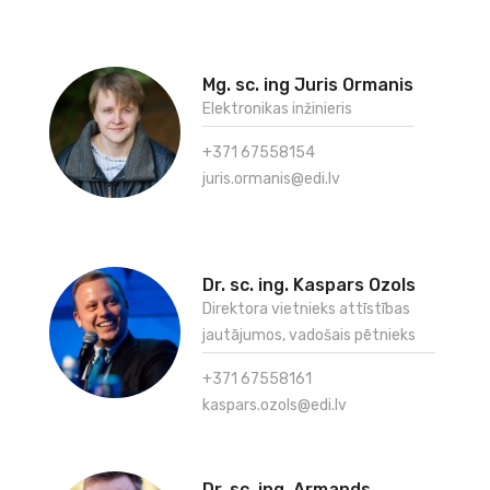
Mg. sc. ing Juris Ormanis
Elektronikas inžinieris
+371 67558154
juris.ormanis@edi.lv
Dr. sc. ing. Kaspars Ozols
Direktora vietnieks attīstības
jautājumos, vadošais pētnieks
+371 67558161
kaspars.ozols@edi.lv
Dr. sc. ing. Armands