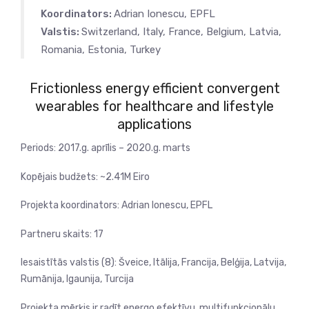
Koordinators:
Adrian Ionescu, EPFL
Valstis:
Switzerland, Italy, France, Belgium, Latvia,
Romania, Estonia, Turkey
Frictionless energy efficient convergent
wearables for healthcare and lifestyle
applications
Periods:
2017.g. aprīlis – 2020.g. marts
Kopējais budžets:
~2.41M Eiro
Projekta koordinators:
Adrian Ionescu, EPFL
Partneru skaits:
17
Iesaistītās valstis (8):
Šveice, Itālija, Francija, Belģija, Latvija,
Rumānija, Igaunija, Turcija
Projekta mērķis ir radīt energo efektīvu, multifunkcionālu,