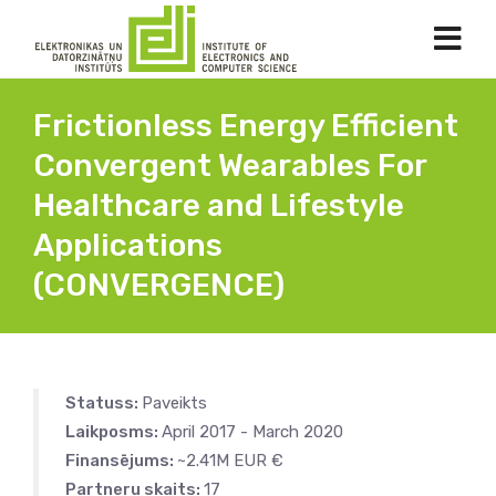
Frictionless Energy Efficient
Convergent Wearables For
Healthcare and Lifestyle
Applications
(CONVERGENCE)
Statuss:
Paveikts
Laikposms:
April 2017 - March 2020
Finansējums:
~2.41M EUR €
Partneru skaits:
17