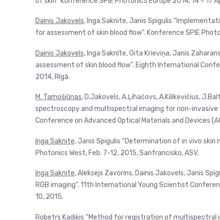
of skin” Konference SPIE Photonics Europe 2014, 14 – 17 Ap
Dainis Jakovels,
Inga Saknite, Janis Spigulis “Implementati
for assessment of skin blood flow”. Konference SPIE Photon
Dainis Jakovels,
Inga Saknīte, Gita Krieviņa, Janis Zaharan
assessment of skin blood flow”. Eighth International Con
2014, Rīgā.
M. Tamošiūnas
, D.Jakovels, A.Ļihačovs, A.Kilikevičius, J.B
spectroscopy and multispectral imaging for non-invasive e
Conference on Advanced Optical Materials and Devices (A
Inga Saknite,
Janis Spigulis “Determination of in vivo skin
Photonics West, Feb. 7-12, 2015, Sanfrancisko, ASV.
Inga Saknite
, Aleksejs Zavorins, Dainis Jakovels, Janis Spi
RGB imaging”. 11th International Young Scientist Confere
10, 2015.
Robetrs Kadiķis
“Method for registration of multispectral