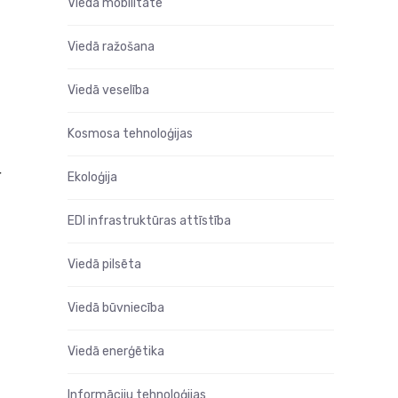
Viedā mobilitāte
Viedā ražošana
Viedā veselība
Kosmosa tehnoloģijas
r
Ekoloģija
EDI infrastruktūras attīstība
Viedā pilsēta
Viedā būvniecība
Viedā enerģētika
Informāciju tehnoloģijas