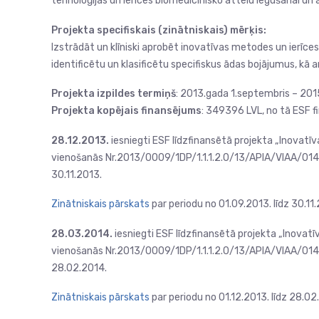
tehnoloģijas un ierīces biomedicīnisko attēlu iegūšanai un 
Projekta specifiskais (zinātniskais) mērķis:
Izstrādāt un klīniski aprobēt inovatīvas metodes un ierīce
identificētu un klasificētu specifiskus ādas bojājumus, kā 
Projekta izpildes termiņš
: 2013.gada 1.septembris – 201
Projekta kopējais finansējums
: 349396 LVL, no tā ESF 
28.12.2013.
iesniegti ESF līdzfinansētā projekta „Inovatīv
vienošanās Nr.2013/0009/1DP/1.1.1.2.0/13/APIA/VIAA/014 
30.11.2013.
Zinātniskais pārskats
par periodu no 01.09.2013. līdz 30.11
28.03.2014.
iesniegti ESF līdzfinansētā projekta „Inovatī
vienošanās Nr.2013/0009/1DP/1.1.1.2.0/13/APIA/VIAA/014 p
28.02.2014.
Zinātniskais pārskats
par periodu no 01.12.2013. līdz 28.02