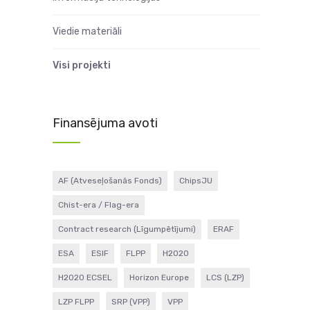
Viedie materiāli
.
Visi projekti
Finansējuma avoti
AF (Atveseļošanās Fonds)
ChipsJU
Chist-era / Flag-era
Contract research (Līgumpētījumi)
ERAF
ESA
ESIF
FLPP
H2020
H2020 ECSEL
Horizon Europe
LCS (LZP)
LZP FLPP
SRP (VPP)
VPP