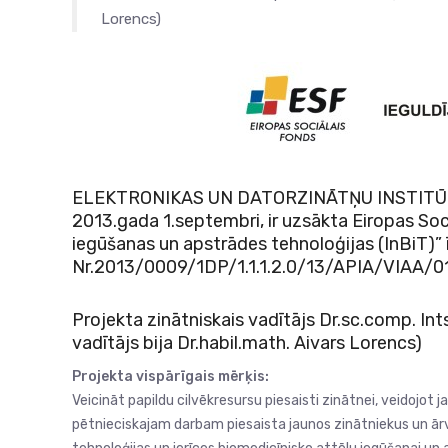
Lorencs)
ELEKTRONIKAS UN DATORZINĀTŅU INSTITŪTĀ 
2013.gada 1.septembri, ir uzsākta Eiropas Soc
iegūšanas un apstrādes tehnoloģijas (InBiT)”
Nr.2013/0009/1DP/1.1.1.2.0/13/APIA/VIAA/0
Projekta zinātniskais vadītājs Dr.sc.comp. Int
vadītājs bija Dr.habil.math. Aivars Lorencs)
Projekta vispārīgais mērķis:
Veicināt papildu cilvēkresursu piesaisti zinātnei, veidojot 
pētnieciskajam darbam piesaista jaunos zinātniekus un ārv