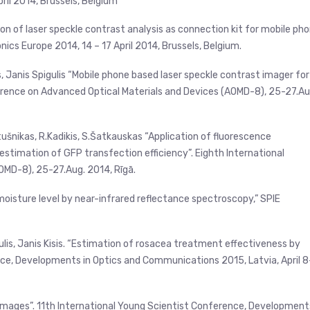
ril 2014, Brussels, Belgium
on of laser speckle contrast analysis as connection kit for mobile ph
ics Europe 2014, 14 – 17 April 2014, Brussels, Belgium.
s, Janis Spigulis “Mobile phone based laser speckle contrast imager for
ference on Advanced Optical Materials and Devices (AOMD-8), 25-27.Au
altušnikas, R.Kadikis, S.Šatkauskas “Application of fluorescence
stimation of GFP transfection efficiency”. Eighth International
OMD-8), 25-27.Aug. 2014, Rīgā.
 moisture level by near-infrared reflectance spectroscopy,” SPIE
gulis, Janis Kisis. “Estimation of rosacea treatment effectiveness by
nce, Developments in Optics and Communications 2015, Latvia, April 8
 images”. 11th International Young Scientist Conference, Development