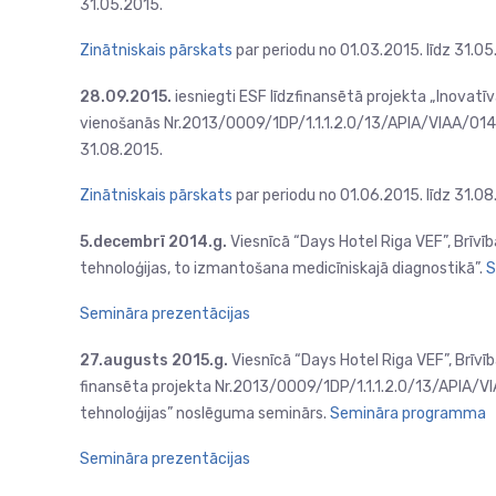
31.05.2015.
Zinātniskais pārskats
par periodu no 01.03.2015. līdz 31.05
28.09.2015.
iesniegti ESF līdzfinansētā projekta „Inovatī
vienošanās Nr.2013/0009/1DP/1.1.1.2.0/13/APIA/VIAA/014 p
31.08.2015.
Zinātniskais pārskats
par periodu no 01.06.2015. līdz 31.08
5.decembrī 2014.g.
Viesnīcā “Days Hotel Riga VEF”, Brīvīb
tehnoloģijas, to izmantošana medicīniskajā diagnostikā”.
S
Semināra prezentācijas
27.augusts 2015.g.
Viesnīcā “Days Hotel Riga VEF”, Brīvī
finansēta projekta Nr.2013/0009/1DP/1.1.1.2.0/13/APIA/VI
tehnoloģijas” noslēguma seminārs.
Semināra programma
Semināra prezentācijas