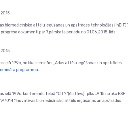
.2015.
vas biomedicīnisko attēlu iegūšanas un apstrādes tehnoloģijas (InBiT)”
rogresa dokumenti par 7.pārskata periodu no 01.06.2015. līdz
.2015.
as ielā 199c, notika seminārs
„Ādas attēlu iegūšanas un apstrādes
emināra programma.
bas ielā 199c, konferenču telpā “CITY”(6.stāvs) plkst.9:15 notika ESF
AA/014 “Inovatīvas biomedicīnisko attēlu iegūšanas un apstrādes