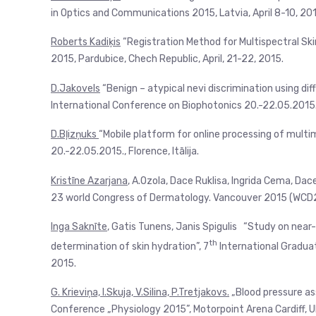
in Optics and Communications 2015, Latvia, April 8-10, 20
Roberts Kadiķis
“Registration Method for Multispectral Sk
2015, Pardubice, Chech Republic, April, 21-22, 2015.
D.Jakovels
“Benign – atypical nevi discrimination using di
International Conference on Biophotonics 20.-22.05.2015., F
D.Bļizņuks
“Mobile platform for online processing of multi
20.-22.05.2015., Florence, Itālija.
Kristīne Azarjana
, A.Ozola, Dace Ruklisa, Ingrida Cema, D
23 world Congress of Dermatology. Vancouver 2015 (WCD2
Inga Saknīte
, Gatis Tunens, Janis Spigulis “Study on near
th
determination of skin hydration”, 7
International Gradua
2015.
G. Krieviņa, I.Skuja, V.Silina, P.Tretjakovs.
„Blood pressure as
Conference „Physiology 2015”, Motorpoint Arena Cardiff, UK