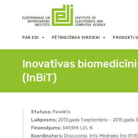
PAR EDI
PĒTNIECĪBAS VIRZIENI
PRODUKTI 
Inovatīvas biomedicīni
(InBiT)
Statuss:
Paveikts
Laikposms:
2013.gada 1.septembris – 2015.gada 3
Finansējums:
349396 LVL €
Koordinators:
Dr.sc.comp. Ints Mednieks (no 01.10.