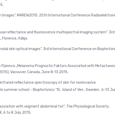
15.
in Images”. MAREW2015. 25th International Conference Radioelektron
ffuse reflectance and fluorescence multispectral imaging system”. 3rd
lorence, Itālija.
modal skin optical images”. 3rd International Conference on Biophoton
ace Pjanova „Melanoma Prognostic Faktors Associated with Metastases
015), Vacouver, Canada, June 8-13 2015.
-infrared reflectance spectroscopy of skin for noninvasive
te summer school – Biophotonics ’15, Island of Ven , Sweden, 6-13 Ju
sociation with segment abdominal fat”, The Physiological Society,
, 6 to 8 July 2015.