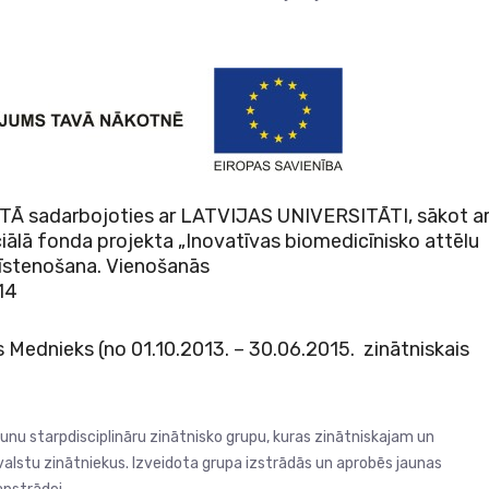
sadarbojoties ar LATVIJAS UNIVERSITĀTI, sākot a
iālā fonda projekta „Inovatīvas biomedicīnisko attēlu
 īstenošana. Vienošanās
14
s Mednieks (no 01.10.2013. – 30.06.2015. zinātniskais
jaunu starpdisciplināru zinātnisko grupu, kuras zinātniskajam un
alstu zinātniekus. Izveidota grupa izstrādās un aprobēs jaunas