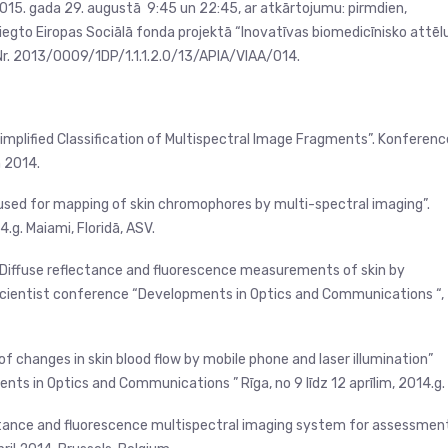
 2015. gada 29. augustā 9:45 un 22:45, ar atkārtojumu: pirmdien,
iegto Eiropas Sociālā fonda projektā “Inovatīvas biomedicīnisko attēl
 Nr. 2013/0009/1DP/1.1.1.2.0/13/APIA/VIAA/014.
implified Classification of Multispectral Image Fragments”. Konferenc
m 2014.
s used for mapping of skin chromophores by multi-spectral imaging”.
.g. Maiami, Floridā, ASV.
is “Diffuse reflectance and fluorescence measurements of skin by
Scientist conference “Developments in Optics and Communications “,
f changes in skin blood flow by mobile phone and laser illumination”
ts in Optics and Communications ” Rīga, no 9 līdz 12 aprīlim, 2014.g.
lectance and fluorescence multispectral imaging system for assessmen