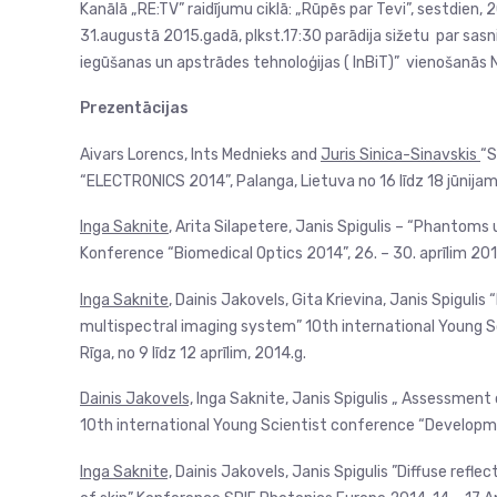
Kanālā „RE:TV” raidījumu ciklā: „Rūpēs par Tevi”, sestdien,
31.augustā 2015.gadā, plkst.17:30 parādija sižetu par sasn
iegūšanas un apstrādes tehnoloģijas ( InBiT)” vienošanās
Prezentācijas
Aivars Lorencs, Ints Mednieks and
Juris Sinica-Sinavskis
“S
“ELECTRONICS 2014”, Palanga, Lietuva no 16 līdz 18 jūnija
Inga Saknite
, Arita Silapetere, Janis Spigulis – “Phantom
Konference “Biomedical Optics 2014”, 26. – 30. aprīlim 2014
Inga Saknite
, Dainis Jakovels, Gita Krievina, Janis Spigul
multispectral imaging system” 10th international Young 
Rīga, no 9 līdz 12 aprīlim, 2014.g.
Dainis Jakovels,
Inga Saknite, Janis Spigulis „ Assessment o
10th international Young Scientist conference “Developmen
Inga Saknite,
Dainis Jakovels, Janis Spigulis ”Diffuse ref