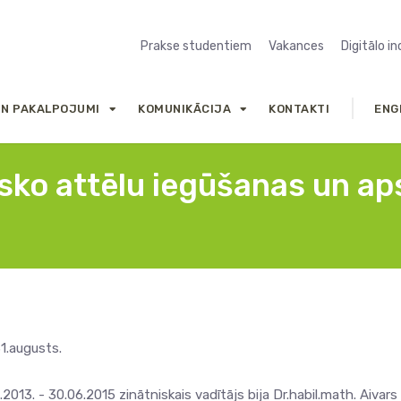
Prakse studentiem
Vakances
Digitālo i
UN PAKALPOJUMI
KOMUNIKĀCIJA
KONTAKTI
ENG
sko attēlu iegūšanas un ap
1.augusts.
2013. - 30.06.2015 zinātniskais vadītājs bija Dr.habil.math. Aivars