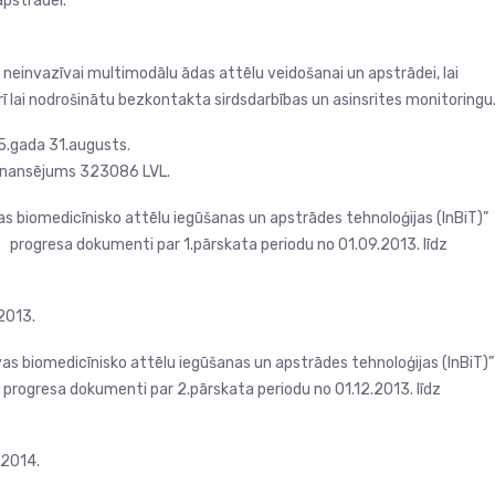
apstrādei.
s neinvazīvai multimodālu ādas attēlu veidošanai un apstrādei, lai
arī lai nodrošinātu bezkontakta sirdsdarbības un asinsrites monitoringu
5.gada 31.augusts.
finansējums 323086 LVL.
as biomedicīnisko attēlu iegūšanas un apstrādes tehnoloģijas (InBiT)”
progresa dokumenti par 1.pārskata periodu no 01.09.2013. līdz
.2013.
vas biomedicīnisko attēlu iegūšanas un apstrādes tehnoloģijas (InBiT)”
rogresa dokumenti par 2.pārskata periodu no 01.12.2013. līdz
.2014.