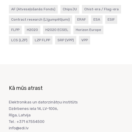
AF (Atveseļošanās Fonds)
ChipsJU
Chist-era / Flag-era
Contract research (Līgumpētījumi)
ERAF
ESA
ESIF
FLPP
H2020
H2020 ECSEL
Horizon Europe
LCS (LZP)
LZP FLPP
SRP (VPP)
VPP
Kā mūs atrast
Elektronikas un datorzinātņu institūts
Dzērbenes iela 14, LV-1006,
Rīga, Latvija
Tel.: +371 67554500
info@edi.lv