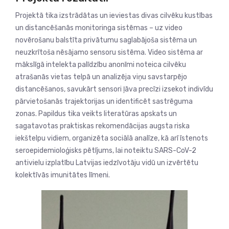
Projektā tika izstrādātas un ieviestas divas cilvēku kustības
un distancēšanās monitoringa sistēmas – uz video
novērošanu balstīta privātumu saglabājoša sistēma un
neuzkrītoša nēsājamo sensoru sistēma. Video sistēma ar
mākslīgā intelekta palīdzību anonīmi noteica cilvēku
atrašanās vietas telpā un analizēja viņu savstarpējo
distancēšanos, savukārt sensori ļāva precīzi izsekot indivīdu
pārvietošanās trajektorijas un identificēt sastrēguma
zonas. Papildus tika veikts literatūras apskats un
sagatavotas praktiskas rekomendācijas augsta riska
iekštelpu vidiem, organizēta sociālā analīze, kā arī īstenots
seroepidemioloģisks pētījums, lai noteiktu SARS-CoV-2
antivielu izplatību Latvijas iedzīvotāju vidū un izvērtētu
kolektīvās imunitātes līmeni.