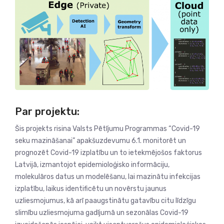
Par projektu:
Šis projekts risina Valsts Pētījumu Programmas “Covid-19
seku mazināšanai” apakšuzdevumu 6.1. monitorēt un
prognozēt Covid-19 izplatību un to ietekmējošos faktorus
Latvijā, izmantojot epidemioloģisko informāciju,
molekulāros datus un modelēšanu, lai mazinātu infekcijas
izplatību, laikus identificētu un novērstu jaunus
uzliesmojumus, kā arī paaugstinātu gatavību citu līdzīgu
slimību uzliesmojuma gadījumā un sezonālas Covid-19