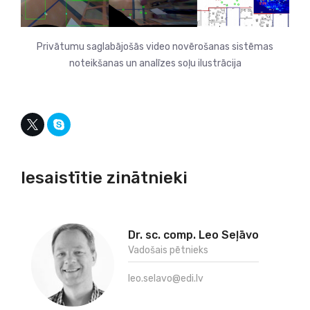
Privātumu saglabājošās video novērošanas sistēmas
noteikšanas un analīzes soļu ilustrācija
Iesaistītie zinātnieki
Dr. sc. comp. Leo Seļāvo
Vadošais pētnieks
leo.selavo@edi.lv