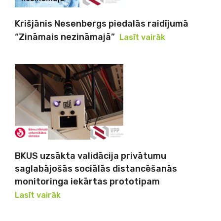
Krišjānis Nesenbergs piedalās raidījumā
“Zināmais nezināmajā”
Lasīt vairāk
BKUS uzsākta validācija privātumu
saglabājošās sociālās distancēšanās
monitoringa iekārtas prototipam
Lasīt vairāk