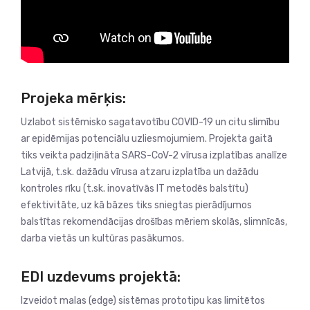
Projeka mērķis:
Uzlabot sistēmisko sagatavotību COVID-19 un citu slimību
ar epidēmijas potenciālu uzliesmojumiem. Projekta gaitā
tiks veikta padziļināta SARS-CoV-2 vīrusa izplatības analīze
Latvijā, t.sk. dažādu vīrusa atzaru izplatība un dažādu
kontroles rīku (t.sk. inovatīvās IT metodēs balstītu)
efektivitāte, uz kā bāzes tiks sniegtas pierādījumos
balstītas rekomendācijas drošības mēriem skolās, slimnīcās,
darba vietās un kultūras pasākumos.
EDI uzdevums projektā:
Izveidot malas (edge) sistēmas prototipu kas limitētos