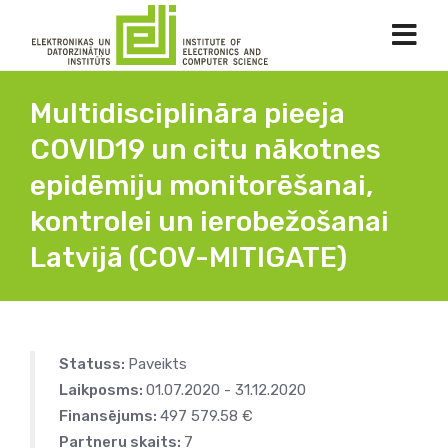
Multidisciplināra pieeja
COVID19 un citu nākotnes
epidēmiju monitorēšanai,
kontrolei un ierobežošanai
Latvijā (COV-MITIGATE)
Statuss:
Paveikts
Laikposms:
01.07.2020 - 31.12.2020
Finansējums:
497 579.58 €
Partneru skaits:
7