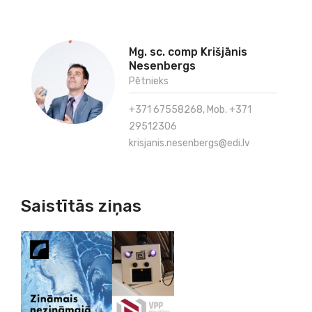
Mg. sc. comp Krišjānis
Nesenbergs
Pētnieks
+371 67558268, Mob. +371
29512306
krisjanis.nesenbergs@edi.lv
Saistītās ziņas