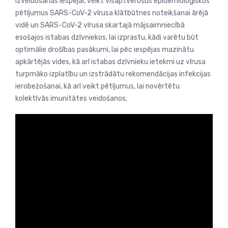
izveidošanās iespējai, veikt visaptverošus epidemioloģiskos
pētījumus SARS-CoV-2 vīrusa klātbūtnes noteikšanai ārējā
vidē un SARS-CoV-2 vīrusa skartajā mājsaimniecībā
esošajos istabas dzīvniekos, lai izprastu, kādi varētu būt
optimālie drošības pasākumi, lai pēc iespējas mazinātu
apkārtējās vides, kā arī istabas dzīvnieku ietekmi uz vīrusa
turpmāko izplatību un izstrādātu rekomendācijas infekcijas
ierobežošanai, kā arī veikt pētījumus, lai novērtētu
kolektīvās imunitātes veidošanos;