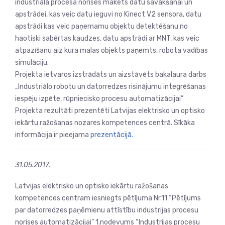
industriālā procesa norises makets datu savākšanai un
apstrādei, kas veic datu ieguvi no Kinect V2 sensora, datu
apstrādi kas veic paņemamu objektu detektēšanu no
haotiski sabērtas kaudzes, datu apstrādi ar MNT, kas veic
atpazīšanu aiz kura malas objekts paņemts, robota vadības
simulāciju.
Projekta ietvaros izstrādāts un aizstāvēts bakalaura darbs
„Industriālo robotu un datorredzes risinājumu integrēšanas
iespēju izpēte, rūpniecisko procesu automatizācijai”
Projekta rezultāti prezentēti Latvijas elektrisko un optisko
iekārtu ražošanas nozares kompetences centrā. Sīkāka
informācija ir pieejama
prezentācijā.
31.05.2017.
Latvijas elektrisko un optisko iekārtu ražošanas
kompetences centram iesniegts pētījuma Nr.11 “Pētījums
par datorredzes paņēmienu attīstību industrijas procesu
norises automatizācijai” 1.nodevums “Industrijas procesu