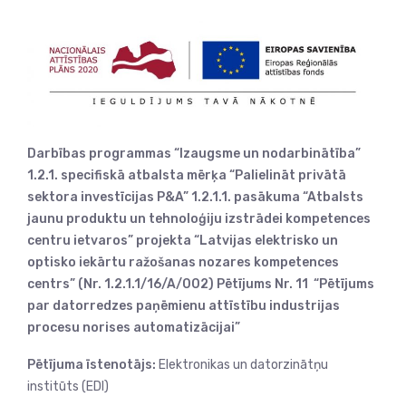
Darbības programmas “Izaugsme un nodarbinātība”
1.2.1. specifiskā atbalsta mērķa “Palielināt privātā
sektora investīcijas P&A” 1.2.1.1. pasākuma “Atbalsts
jaunu produktu un tehnoloģiju izstrādei kompetences
centru ietvaros” projekta “Latvijas elektrisko un
optisko iekārtu ražošanas nozares kompetences
centrs” (Nr. 1.2.1.1/16/A/002) Pētījums Nr. 11 “Pētījums
par datorredzes paņēmienu attīstību industrijas
procesu norises automatizācijai”
Pētījuma īstenotājs:
Elektronikas un datorzinātņu
institūts (EDI)