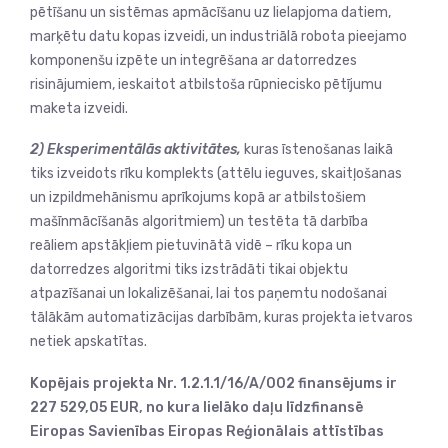
pētīšanu un sistēmas apmācīšanu uz lielapjoma datiem,
marķētu datu kopas izveidi, un industriālā robota pieejamo
komponenšu izpēte un integrēšana ar datorredzes
risinājumiem, ieskaitot atbilstoša rūpniecisko pētījumu
maketa izveidi.
2) Eksperimentālās aktivitātes,
kuras īstenošanas laikā
tiks izveidots rīku komplekts (attēlu ieguves, skaitļošanas
un izpildmehānismu aprīkojums kopā ar atbilstošiem
mašīnmācīšanās algoritmiem) un testēta tā darbība
reāliem apstākļiem pietuvinātā vidē – rīku kopa un
datorredzes algoritmi tiks izstrādāti tikai objektu
atpazīšanai un lokalizēšanai, lai tos paņemtu nodošanai
tālākām automatizācijas darbībām, kuras projekta ietvaros
netiek apskatītas.
Kopējais projekta Nr. 1.2.1.1/16/A/002 finansējums ir
227 529,05 EUR, no kura lielāko daļu līdzfinansē
Eiropas Savienības Eiropas Reģionālais attīstības