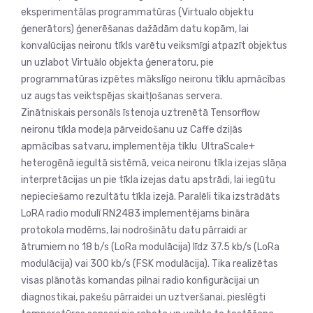
eksperimentālas programmatūras (Virtualo objektu
ģenerātors) ģenerēšanas dažādām datu kopām, lai
konvalūcijas neironu tīkls varētu veiksmīgi atpazīt objektus
un uzlabot Virtuālo objekta ģeneratoru, pie
programmatūras izpētes mākslīgo neironu tīklu apmācības
uz augstas veiktspējas skaitļošanas servera.
Zinātniskais personāls īstenoja uztrenētā Tensorflow
neironu tīkla modeļa pārveidošanu uz Caffe dziļās
apmācības satvaru, implementēja tīklu UltraScale+
heterogēnā iegultā sistēmā, veica neironu tīkla izejas slāņa
interpretācijas un pie tīkla izejas datu apstrādi, lai iegūtu
nepieciešamo rezultātu tīkla izejā. Paralēli tika izstrādāts
LoRA radio modulī RN2483 implementējams bināra
protokola modēms, lai nodrošinātu datu pārraidi ar
ātrumiem no 18 b/s (LoRa modulācija) līdz 37.5 kb/s (LoRa
modulācija) vai 300 kb/s (FSK modulācija). Tika realizētas
visas plānotās komandas pilnai radio konfigurācijai un
diagnostikai, pakešu pārraidei un uztveršanai, pieslēgti