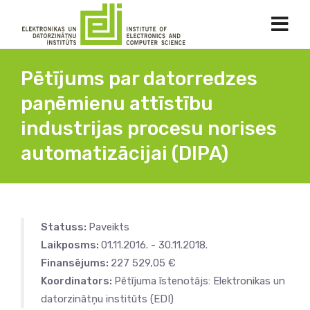
Pētījums par datorredzes
paņēmienu attīstību
industrijas procesu norises
automatizācijai (DIPA)
Statuss:
Paveikts
Laikposms:
01.11.2016. - 30.11.2018.
Finansējums:
227 529,05 €
Koordinators:
Pētījuma īstenotājs: Elektronikas un
datorzinātņu institūts (EDI)