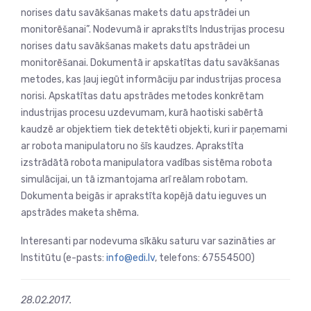
norises datu savākšanas makets datu apstrādei un
monitorēšanai”. Nodevumā ir aprakstīts Industrijas procesu
norises datu savākšanas makets datu apstrādei un
monitorēšanai. Dokumentā ir apskatītas datu savākšanas
metodes, kas ļauj iegūt informāciju par industrijas procesa
norisi. Apskatītas datu apstrādes metodes konkrētam
industrijas procesu uzdevumam, kurā haotiski sabērtā
kaudzē ar objektiem tiek detektēti objekti, kuri ir paņemami
ar robota manipulatoru no šīs kaudzes. Aprakstīta
izstrādātā robota manipulatora vadības sistēma robota
simulācijai, un tā izmantojama arī reālam robotam.
Dokumenta beigās ir aprakstīta kopējā datu ieguves un
apstrādes maketa shēma.
Interesanti par nodevuma sīkāku saturu var sazināties ar
Institūtu (e-pasts:
info@edi.lv
, telefons: 67554500)
28.02.2017.