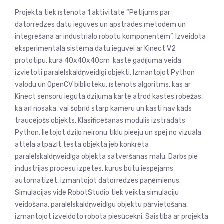
Projektā tiek īstenota 1.aktivitāte “Pētījums par
datorredzes datu ieguves un apstrādes metodēm un
integrēšana ar industriālo robotu komponentēm”. Izveidota
eksperimentālā sistēma datu ieguvei ar Kinect V2
prototipu, kurā 40x40x40cm kastē gadījuma veidā
izvietoti paralēlskaldņveidīgi objekti. Izmantojot Python
valodu un OpenCV bibliotēku, īstenots algoritms, kas ar
Kinect sensoru iegūtā dziļuma kartē atrod kastes robežas,
kā arī nosaka, vai šobrīd starp kameru un kasti nav kāds
traucējošs objekts. Klasificēšanas modulis izstrādāts
Python, lietojot dziļo neironu tīklu pieeju un spēj no vizuāla
attēla atpazīt testa objekta jeb konkrēta
paralēlskaldņveidīga objekta satveršanas malu. Darbs pie
industrijas procesu izpētes, kurus būtu iespējams
automatizēt, izmantojot datorredzes paņēmienus.
Simulācijas vidē RobotStudio tiek veikta simulāciju
veidošana, paralēlskaldņveidīgu objektu pārvietošana,
izmantojot izveidoto robota piesūcekni. Saistībā ar projekta