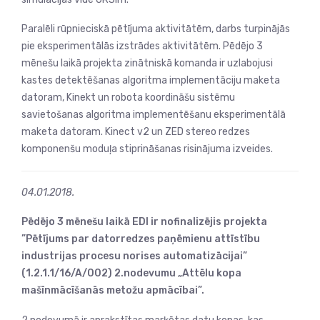
Paralēli rūpnieciskā pētījuma aktivitātēm, darbs turpinājās
pie eksperimentālās izstrādes aktivitātēm. Pēdējo 3
mēnešu laikā projekta zinātniskā komanda ir uzlabojusi
kastes detektēšanas algoritma implementāciju maketa
datoram, Kinekt un robota koordināšu sistēmu
savietošanas algoritma implementēšanu eksperimentālā
maketa datoram. Kinect v2 un ZED stereo redzes
komponenšu moduļa stiprināšanas risinājuma izveides.
04.01.2018.
Pēdējo 3 mēnešu laikā EDI ir nofinalizējis projekta
”Pētījums par datorredzes paņēmienu attīstību
industrijas procesu norises automatizācijai”
(1.2.1.1/16/A/002) 2.nodevumu „Attēlu kopa
mašīnmācīšanās metožu apmācībai”.