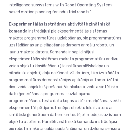
intelligence subsystems with Robot Operating System
based motion planning for industrial robots”.
Eksperimentālās izstrādnes aktivitātē zinātniskā
komanda
ir strādājusi pie eksperimentālās sistēmas
maketa programmatūras uzlabošanas, pie programmatūras
uzstādīšanas un pielāgošanas darbam ar reālu robotu un
jaunu maketa datoru. Komanda ir papildinājusi
eksperimentālās sistēmas maketa programmatūru ar divu
veida objektu klasificēšanu (tainstūrparalēlskaldņa un
cilindiriski objekti) daļu no Kinect v2 datiem, tika izstrādāta
programmatūras demonstrācijas aplikācija automatizētai
divu veida objektu šķirošanai. Vienlaikus ir veikta sintētisko
datu ģenerēšanas programmas uzlabojumu
programmēšana, testa datu kopas attēlu marķēšana, veikti
eksperimentāli pētījumi, trenējot objektu lokalizatoru ar
sintētiski ģenerētiem datiem un testējot modeļus uz īstiem
objektu attēliem. Paralēli zinātniskā komanda ir strādājusi
pie robota maketa galda paplašinājuma un dziļuma sensoru