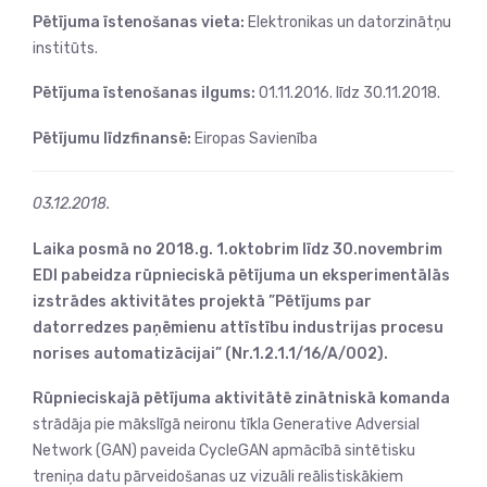
Pētījuma īstenošanas vieta:
Elektronikas un datorzinātņu
institūts.
Pētījuma īstenošanas ilgums:
01.11.2016. līdz 30.11.2018.
Pētījumu līdzfinansē:
Eiropas Savienība
03.12.2018.
Laika posmā no 2018.g. 1.oktobrim līdz 30.novembrim
EDI pabeidza rūpnieciskā pētījuma un eksperimentālās
izstrādes aktivitātes projektā ”Pētījums par
datorredzes paņēmienu attīstību industrijas procesu
norises automatizācijai” (Nr.1.2.1.1/16/A/002).
Rūpnieciskajā pētījuma aktivitātē zinātniskā komanda
strādāja pie mākslīgā neironu tīkla Generative Adversial
Network (GAN) paveida CycleGAN apmācībā sintētisku
treniņa datu pārveidošanas uz vizuāli reālistiskākiem