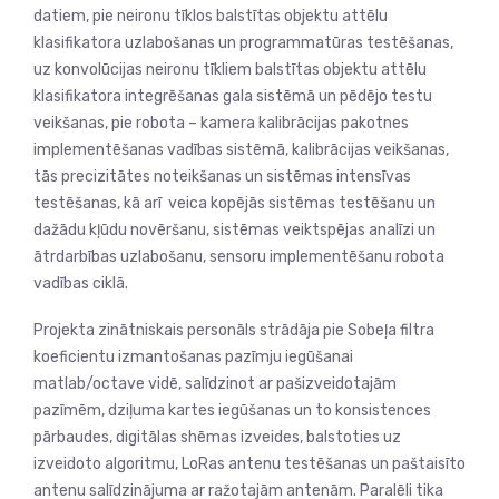
datiem, pie neironu tīklos balstītas objektu attēlu
klasifikatora uzlabošanas un programmatūras testēšanas,
uz konvolūcijas neironu tīkliem balstītas objektu attēlu
klasifikatora integrēšanas gala sistēmā un pēdējo testu
veikšanas, pie robota – kamera kalibrācijas pakotnes
implementēšanas vadības sistēmā, kalibrācijas veikšanas,
tās precizitātes noteikšanas un sistēmas intensīvas
testēšanas, kā arī veica kopējās sistēmas testēšanu un
dažādu kļūdu novēršanu, sistēmas veiktspējas analīzi un
ātrdarbības uzlabošanu, sensoru implementēšanu robota
vadības ciklā.
Projekta zinātniskais personāls strādāja pie Sobeļa filtra
koeficientu izmantošanas pazīmju iegūšanai
matlab/octave vidē, salīdzinot ar pašizveidotajām
pazīmēm, dziļuma kartes iegūšanas un to konsistences
pārbaudes, digitālas shēmas izveides, balstoties uz
izveidoto algoritmu, LoRas antenu testēšanas un paštaisīto
antenu salīdzinājuma ar ražotajām antenām. Paralēli tika