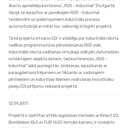
Ārents apmeklēja konferenci „ROS – Industrial” Štutgartē,
Vācijā, lai iepazītos ar jaunākajām ROS – Industrial
tendencēm un pielietojumiem industriālo procesu
automatizācijā ar mērķi tos veiksmīgi integrēt projektā.
Tā kā projekta ietvaros EDI ir atbildīgs par industriālā robota
vadības programmatūras pilnveidošanas ROS vidē,
industriālā robota vadīšanas virtuālajā vidē pēc datorredzes
noteiktajiem objekta datiem, tad konferences „ROS –
Industrial” laikā jauniegūtās zināšanas, iepazīšanās ar
paraugdemonstrējumiem un tikšanās ar vadošajiem
pētniekiem un industrijas līderiem nodrošinās inovatīvāku
pieeju EDI pētījumu veikšanā projektā.
12.09.2017.
Projektā ir izpētītas attēlu iegūšanas metodes ar Kinect V2,
Bumblebee Xb3 un FLIR t650 termālo kameru. Ir izveidots