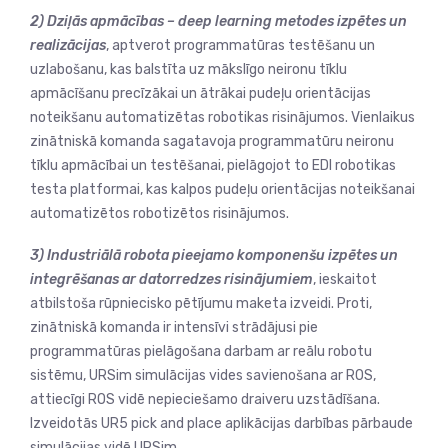
2)
Dziļās apmācības – deep learning metodes izpētes un
realizācijas
, aptverot programmatūras testēšanu un
uzlabošanu, kas balstīta uz mākslīgo neironu tīklu
apmācīšanu precīzākai un ātrākai pudeļu orientācijas
noteikšanu automatizētas robotikas risinājumos. Vienlaikus
zinātniskā komanda sagatavoja programmatūru neironu
tīklu apmācībai un testēšanai, pielāgojot to EDI robotikas
testa platformai, kas kalpos pudeļu orientācijas noteikšanai
automatizētos robotizētos risinājumos.
3) Industriālā robota pieejamo komponenšu izpētes un
integrēšanas ar datorredzes risinājumiem
, ieskaitot
atbilstoša rūpniecisko pētījumu maketa izveidi. Proti,
zinātniskā komanda ir intensīvi strādājusi pie
programmatūras pielāgošana darbam ar reālu robotu
sistēmu, URSim simulācijas vides savienošana ar ROS,
attiecīgi ROS vidē nepieciešamo draiveru uzstādīšana.
Izveidotās UR5 pick and place aplikācijas darbības pārbaude
simulācijas vidē URSim.