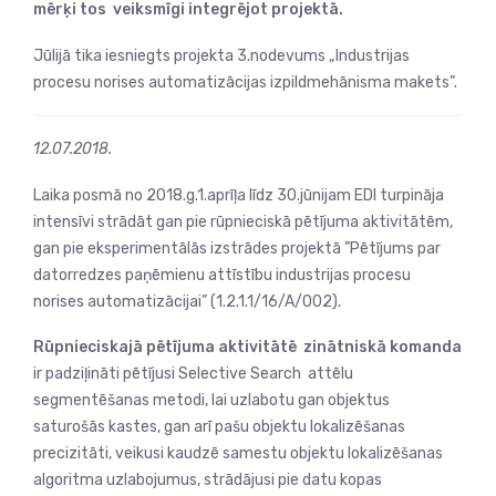
mērķi tos veiksmīgi integrējot projektā.
Jūlijā tika iesniegts projekta 3.nodevums „Industrijas
procesu norises automatizācijas izpildmehānisma makets”.
12.07.2018.
Laika posmā no 2018.g.1.aprīļa līdz 30.jūnijam EDI turpināja
intensīvi strādāt gan pie rūpnieciskā pētījuma aktivitātēm,
gan pie eksperimentālās izstrādes projektā ”Pētījums par
datorredzes paņēmienu attīstību industrijas procesu
norises automatizācijai” (1.2.1.1/16/A/002).
Rūpnieciskajā pētījuma aktivitātē zinātniskā komanda
ir padziļināti pētījusi Selective Search attēlu
segmentēšanas metodi, lai uzlabotu gan objektus
saturošās kastes, gan arī pašu objektu lokalizēšanas
precizitāti, veikusi kaudzē samestu objektu lokalizēšanas
algoritma uzlabojumus, strādājusi pie datu kopas