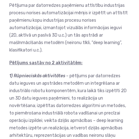
Pētījuma par datorredzes paņēmienu attīstību industrijas
procesu norises automatizācijai mērķis ir izpētīt un attīstīt
paņēmienu kopu industrijas procesu norises
automatizācijai, izmantojot vizuālās informācijas ieguvi
(2D, aktīvā un pasīvā 3D u.c.) un tās apstrādi ar
mašīnmācīšanās metodēm (neironu tīkli, “deep learning”,
klasifikatori u.c.).
Pētījums sastāv no 2 aktivitātēm:
1) Rūpnieciskās aktivitātes
– pētījums par datorredzes
datu ieguves un apstrādes metodēm un integrēšana ar
industriālo robotu komponentēm, kura laikā tiks izpētīti 2D
un 3D datu ieguves paņēmieni, to realizācija un
novērtēšana; izpētītas datorredzes algoritmi un metodes,
to piemērošana industriālā robota vadīšanai un precīzai
operāciju izpildei; veikta dziļās apmācības – deep learning
metodes izpēte un realizācija, ietverot dziļās apmācības
arhitektūru, reprezentācijas un vadības neironu slāņu