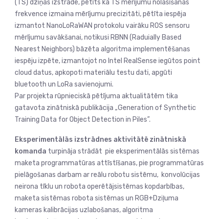
(TS) dziņas izstrāde, pētīts kā TS mērījumu nolasīšanas
frekvence izmaina mērījumu precizitāti, pētīta iespēja
izmantot NanoLoRaWAN protokolu vairāku ROS sensoru
mērījumu savākšanai, notikusi RBNN (Raduially Based
Nearest Neighbors) bāzēta algoritma implementēšanas
iespēju izpēte, izmantojot no Intel RealSense iegūtos point
cloud datus, apkopoti materiālu testu dati, apgūti
bluetooth un LoRa savienojumi.
Par projekta rūpnieciskā pētījuma aktualitātēm tika
gatavota zinātniskā publikācija „Generation of Synthetic
Training Data for Object Detection in Piles”.
Eksperimentālās izstrādnes aktivitātē zinātniskā
komanda
turpināja strādāt pie eksperimentālās sistēmas
maketa programmatūras attīstīšanas, pie programmatūras
pielāgošanas darbam ar reālu robotu sistēmu, konvolūcijas
neirona tīklu un robota operētājsistēmas kopdarbības,
maketa sistēmas robota sistēmas un RGB+Dziļuma
kameras kalibrācijas uzlabošanas, algoritma