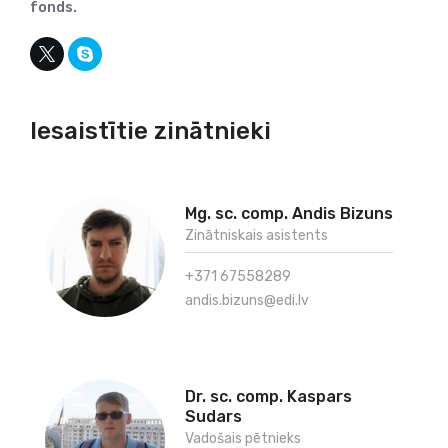
fonds.
Iesaistītie zinātnieki
Mg. sc. comp. Andis Bizuns
Zinātniskais asistents
+371 67558289
andis.bizuns@edi.lv
Dr. sc. comp. Kaspars
Sudars
Vadošais pētnieks