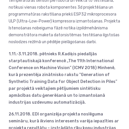
temperatūras sensori pie robota un veikta to testēšana,
notikusi vienas robota komponentes 3d projektēšana un
programmatūras rakstīšana priekš ESP32 mikroprocesora
ULP (Ultra-Low-Power) kompresora izmantošanas. Projekta
īstenošanas nobeiguma fāzē notika izpildmehānisma
demonstrātora maketa datorsistēmas testēšana ilgstošas
noslodzes režīmā un pēdējie pielāgošanas darbi.
1.11.-3.11.2018. pētnieks R.Kadiķis piedalījās
starptautiskajā konferencē „The 11th International
Conference on Machine Vision” (ICMV 2018) Minhenē,
kurā prezentēja zinātnisko rakstu “Generation of
Synthetic Training Data for Object Detection in Piles”
par projektā veiktajiem pētījumiem sintētisku
apmācības datu ģenerēšanā un to izmantošanā
industrijas uzdevumu automatizācijā.
26.11.2018. EDI organizēja projekta noslēguma
semināru, kurā ikviens interesents varēja iepazīties ar
projekta rezultātu – izstrādāto rīku kopu industrijas