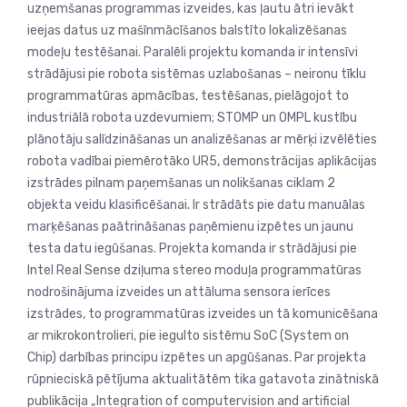
uzņemšanas programmas izveides, kas ļautu ātri ievākt
ieejas datus uz mašīnmācīšanos balstīto lokalizēšanas
modeļu testēšanai. Paralēli projektu komanda ir intensīvi
strādājusi pie robota sistēmas uzlabošanas – neironu tīklu
programmatūras apmācības, testēšanas, pielāgojot to
industriālā robota uzdevumiem; STOMP un OMPL kustību
plānotāju salīdzināšanas un analizēšanas ar mērķi izvēlēties
robota vadībai piemērotāko UR5, demonstrācijas aplikācijas
izstrādes pilnam paņemšanas un nolikšanas ciklam 2
objekta veidu klasificēšanai. Ir strādāts pie datu manuālas
marķēšanas paātrināšanas paņēmienu izpētes un jaunu
testa datu iegūšanas. Projekta komanda ir strādājusi pie
Intel Real Sense dziļuma stereo moduļa programmatūras
nodrošinājuma izveides un attāluma sensora ierīces
izstrādes, to programmatūras izveides un tā komunicēšana
ar mikrokontrolieri, pie iegulto sistēmu SoC (System on
Chip) darbības principu izpētes un apgūšanas. Par projekta
rūpnieciskā pētījuma aktualitātēm tika gatavota zinātniskā
publikācija „Integration of computervision and artificial