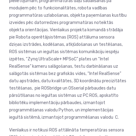
pielietojumam, programmatūras daļu sadalīšanas pa
moduļiem pēc to funkcionalitātes, robota vadības
programmatūras uzlabošanas, objekta paņemšanas kustību
izveides pēc datorredzes programmatūras noteiktās
objekta orientācijas. Vienlaikus projekta komandā strādāja
pie Robota operētājsistēmas (ROS) attāluma sensora
dziņas izstrādes, kodēšanas, atkļūdošanas un testēšanas,
ROS sistēmas un iegultas sistēmas komunikāciju iespēju
izpētes, “Zynq UltraScale+ MPSoC” plates un “Intel
RealSense” kameru salāgošanas, testu darbināšanas uz
salāgotās sistēmas bez grafiskās vides, “Intel RealSense”
datu apstrādes, datu kvalitātes, 3D koordināšu precizitātes
testēšanas, pie ROSbridge un OSserial pārbaudes datu
pārsūtīšanas no iegultas sistēmas uz PC ROS, apskatīto
bibliotēku implementāciju pārbaudes, izmantojot
programmēšanas valodu Python, un implementācijas
iegultā sistēmā, izmantojot programmēšanas valodu C.
Vienlaikus ir notikusi ROS attālināta temperatūras sensora