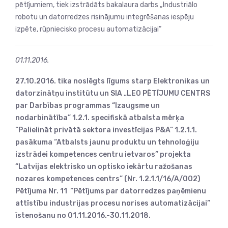
pētījumiem, tiek izstrādāts bakalaura darbs „Industriālo
robotu un datorredzes risinājumu integrēšanas iespēju
izpēte, rūpniecisko procesu automatizācijai”
01.11.2016.
27.10.2016. tika noslēgts līgums starp Elektronikas un
datorzinātņu institūtu un SIA „LEO PĒTĪJUMU CENTRS
par Darbības programmas “Izaugsme un
nodarbinātība” 1.2.1. specifiskā atbalsta mērķa
“Palielināt privātā sektora investīcijas P&A” 1.2.1.1.
pasākuma “Atbalsts jaunu produktu un tehnoloģiju
izstrādei kompetences centru ietvaros” projekta
“Latvijas elektrisko un optisko iekārtu ražošanas
nozares kompetences centrs” (Nr. 1.2.1.1/16/A/002)
Pētījuma Nr. 11 “Pētījums par datorredzes paņēmienu
attīstību industrijas procesu norises automatizācijai”
īstenošanu no 01.11.2016.-30.11.2018.