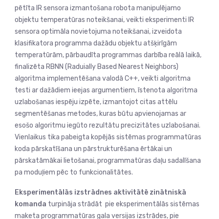
pētīta IR sensora izmantošana robota manipulējamo
objektu temperatūras noteikšanai, veikti eksperimenti IR
sensora optimāla novietojuma noteikšanai, izveidota
klasifikatora programma dažādu objektu atšķirīgām
temperatūrām, pārbaudīta programmas darbība reālā laikā,
finalizēta RBNN (Raduially Based Nearest Neighbors)
algoritma implementēšana valodā C++, veikti algoritma
testi ar dažādiem ieejas argumentiem, īstenota algoritma
uzlabošanas iespēju izpēte, izmantojot citas attēlu
segmentēšanas metodes, kuras būtu apvienojamas ar
esošo algoritmu iegūto rezultātu precizitātes uzlabošanai.
Vienlaikus tika pabeigta kopējās sistēmas programmatūras
koda pārskatīšana un pārstrukturēšana ērtākai un
pārskatāmākai lietošanai, programmatūras daļu sadalīšana
pa moduļiem pēc to funkcionalitātes.
Eksperimentālās izstrādnes aktivitātē zinātniskā
komanda
turpināja strādāt pie eksperimentālās sistēmas
maketa programmatūras gala versijas izstrādes, pie