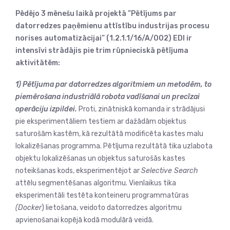
Pēdējo 3 mēnešu laikā projektā ”Pētījums par
datorredzes paņēmienu attīstību industrijas procesu
norises automatizācijai” (1.2.1.1/16/A/002) EDI ir
intensīvi strādājis pie trim rūpnieciskā pētījuma
aktivitātēm:
1) Pētījuma par datorredzes algoritmiem un metodēm, to
piemērošana industriālā robota vadīšanai un precīzai
operāciju izpildei.
Proti, zinātniskā komanda ir strādājusi
pie eksperimentāliem testiem ar dažādām objektus
saturošām kastēm, kā rezultātā modificēta kastes malu
lokalizēšanas programma. Pētījuma rezultātā tika uzlabota
objektu lokalizēšanas un objektus saturošās kastes
noteikšanas kods, eksperimentējot ar
Selective Search
attēlu segmentēšanas algoritmu. Vienlaikus tika
eksperimentāli testēta konteineru programmatūras
(Docker
) lietošana, veidoto datorredzes algoritmu
apvienošanai kopējā kodā modulārā veidā.