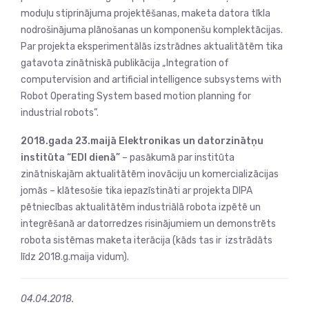
moduļu stiprinājuma projektēšanas, maketa datora tīkla
nodrošinājuma plānošanas un komponenšu komplektācijas.
Par projekta eksperimentālās izstrādnes aktualitātēm tika
gatavota zinātniskā publikācija „Integration of
computervision and artificial intelligence subsystems with
Robot Operating System based motion planning for
industrial robots”.
2018.gada 23.maijā Elektronikas un datorzinātņu
institūta “EDI dienā”
– pasākumā par institūta
zinātniskajām aktualitātēm inovāciju un komercializācijas
jomās – klātesošie tika iepazīstināti ar projekta DIPA
pētniecības aktualitātēm industriālā robota izpētē un
integrēšanā ar datorredzes risinājumiem un demonstrēts
robota sistēmas maketa iterācija (kāds tas ir izstrādāts
līdz 2018.g.maija vidum).
04.04.2018.