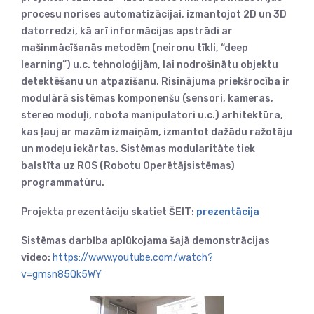
procesu norises automatizācijai, izmantojot 2D un 3D
datorredzi, kā arī informācijas apstrādi ar
mašīnmācīšanās metodēm (neironu tīkli, “deep
learning”) u.c. tehnoloģijām, lai nodrošinātu objektu
detektēšanu un atpazīšanu. Risinājuma priekšrocība ir
modulārā sistēmas komponenšu (sensori, kameras,
stereo moduļi, robota manipulatori u.c.) arhitektūra,
kas ļauj ar mazām izmaiņām, izmantot dažādu ražotāju
un modeļu iekārtas. Sistēmas modularitāte tiek
balstīta uz ROS (Robotu Operētājsistēmas)
programmatūru.
Projekta prezentāciju skatiet ŠEIT:
prezentācija
Sistēmas darbība aplūkojama šajā demonstrācijas
video:
https://www.youtube.com/watch?
v=gmsn85Qk5WY