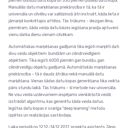
piemēri bundžu datu kopā un 330 piemēri pudeļu datu kopā.
Manuālās datu marķēšanas priekšrocība ir tā, ka tā ir
universāla un cilvēku var salīdzinoši ātri instruēt, kāda lieta ir
jāmarķē konkrētajos attēlos. Tās trūkums – diezgan lēna,
piemēram, šāda veida datu bāzes iegūšana prasīja aptuveni
vienu darba dienu vienam cilvēkam.
Automātiskas marķēšanas gadījumā tika iegūti marķēti dati
divu veidu objektiem: bundžām un cilindrveidīgiem
objektiem. Tika iegūti 6000 piemēri gan bundžu, gan
cilindrveidīgu objektu gadījumā. Automātiskās marķēšanas
priekšrocība – tā ir daudz ātrāka nekā manuālā datu
marķēšana. Vienas šādas datu kopas ģenerēšana tika veikta
pāris stundu laikā. Tās trūkums – šī metode nav universāla.
Ne visu veida uzdevumiem iespējams vienkāršotā veidā
izstrādāt algoritmu, kas ģenerētu šāda veida datus.
Iegūtas datu kopas ir svarīga “deep learning” metožu
izpētes un realizācijas sastāvdaļa.
Laika periodā no 12.12.-14.12.2017. projekta asistents Jānis