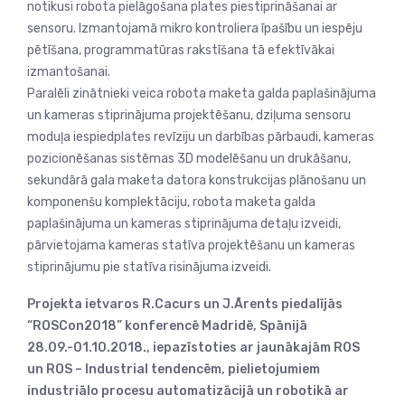
notikusi robota pielāgošana plates piestiprināšanai ar
sensoru. Izmantojamā mikro kontroliera īpašību un iespēju
pētīšana, programmatūras rakstīšana tā efektīvākai
izmantošanai.
Paralēli zinātnieki veica robota maketa galda paplašinājuma
un kameras stiprinājuma projektēšanu, dziļuma sensoru
moduļa iespiedplates revīziju un darbības pārbaudi, kameras
pozicionēšanas sistēmas 3D modelēšanu un drukāšanu,
sekundārā gala maketa datora konstrukcijas plānošanu un
komponenšu komplektāciju, robota maketa galda
paplašinājuma un kameras stiprinājuma detaļu izveidi,
pārvietojama kameras statīva projektēšanu un kameras
stiprinājumu pie statīva risinājuma izveidi.
Projekta ietvaros R.Cacurs un J.Ārents piedalījās
“ROSCon2018” konferencē Madridē, Spānijā
28.09.-01.10.2018., iepazīstoties ar jaunākajām ROS
un ROS – Industrial tendencēm, pielietojumiem
industriālo procesu automatizācijā un robotikā ar