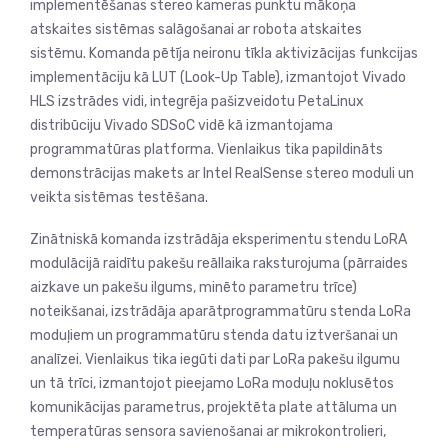
implementēšanas stereo kameras punktu mākoņa
atskaites sistēmas salāgošanai ar robota atskaites
sistēmu. Komanda pētīja neironu tīkla aktivizācijas funkcijas
implementāciju kā LUT (Look-Up Table), izmantojot Vivado
HLS izstrādes vidi, integrēja pašizveidotu PetaLinux
distribūciju Vivado SDSoC vidē kā izmantojama
programmatūras platforma. Vienlaikus tika papildināts
demonstrācijas makets ar Intel RealSense stereo moduli un
veikta sistēmas testēšana.
Zinātniskā komanda izstrādāja eksperimentu stendu LoRA
modulācijā raidītu pakešu reāllaika raksturojuma (pārraides
aizkave un pakešu ilgums, minēto parametru trīce)
noteikšanai, izstrādāja aparātprogrammatūru stenda LoRa
moduļiem un programmatūru stenda datu iztveršanai un
analīzei. Vienlaikus tika iegūti dati par LoRa pakešu ilgumu
un tā trīci, izmantojot pieejamo LoRa moduļu noklusētos
komunikācijas parametrus, projektēta plate attāluma un
temperatūras sensora savienošanai ar mikrokontrolieri,