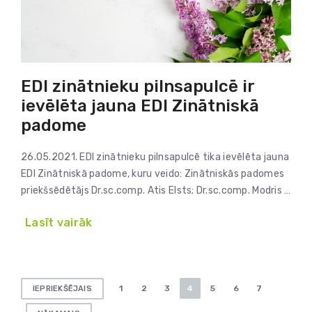
EDI zinātnieku pilnsapulcē ir
ievēlēta jauna EDI Zinātniskā
padome
26.05.2021. EDI zinātnieku pilnsapulcē tika ievēlēta jauna
EDI Zinātniskā padome, kuru veido: Zinātniskās padomes
priekšsēdētājs Dr.sc.comp. Atis Elsts; Dr.sc.comp. Modris …
Lasīt vairāk
Ziņu
1
2
3
4
5
6
7
IEPRIEKŠĒJAIS
numerācija