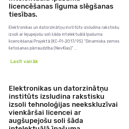
licencēšanas līguma slēgšanas
tiesības.
Elektronikas un datorzinātņu institūts izsludina rakstisku
izsoli ar lejupejošu soli šāda intelektuālā īpašuma
licencēšanai:Projektā (KC-PI-2017/95) “Dinamiska zemes
lietošanas pārraudzība (NevKlas)” …
Lasīt vairāk
Elektronikas un datorzinātņu
institūts izsludina rakstisku
izsoli tehnoloģijas neekskluzīvai
vienkāršai licencei ar
augšupejošu soli šāda
intelektuālā īpašuma