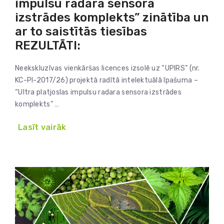
impulsu radara sensora
izstrādes komplekts” zinātība un
ar to saistītās tiesības
REZULTĀTI:
Neekskluzīvas vienkāršas licences izsolē uz “UPIRS” (nr.
KC-PI-2017/26) projektā radītā intelektuālā īpašuma –
“Ultra platjoslas impulsu radara sensora izstrādes
komplekts” …
Lasīt vairāk