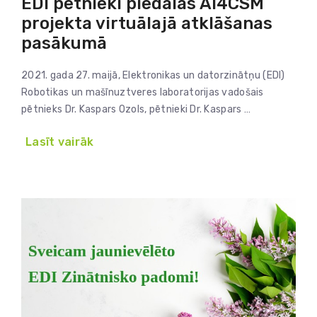
EDI pētnieki piedalās AI4CSM
projekta virtuālajā atklāšanas
pasākumā
2021. gada 27. maijā, Elektronikas un datorzinātņu (EDI)
Robotikas un mašīnuztveres laboratorijas vadošais
pētnieks Dr. Kaspars Ozols, pētnieki Dr. Kaspars …
Lasīt vairāk