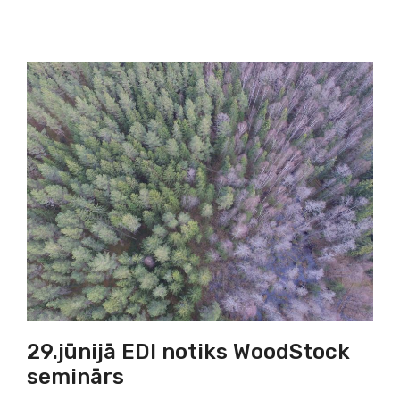
29.jūnijā EDI notiks WoodStock
seminārs