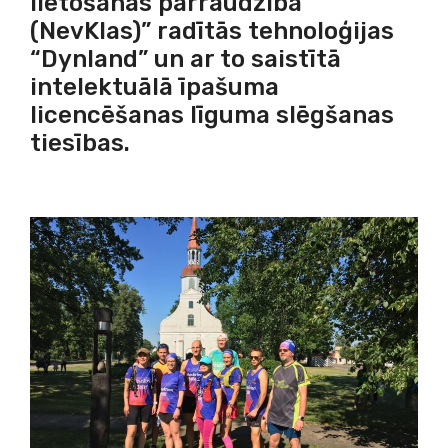
lietošanas pārraudzība
(NevKlas)” radītās tehnoloģijas
“Dynland” un ar to saistītā
intelektuālā īpašuma
licencēšanas līguma slēgšanas
tiesības.