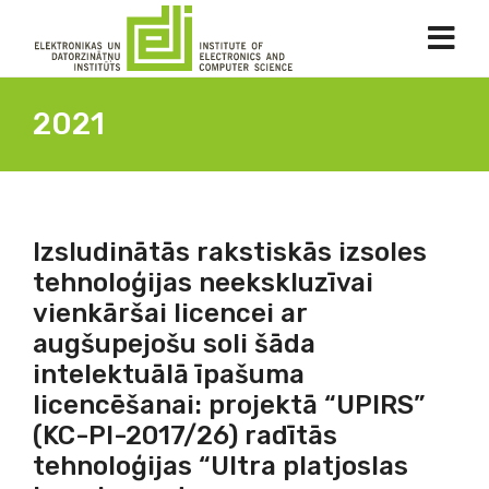
2021
Izsludinātās rakstiskās izsoles
tehnoloģijas neekskluzīvai
vienkāršai licencei ar
augšupejošu soli šāda
intelektuālā īpašuma
licencēšanai: projektā “UPIRS”
(KC-PI-2017/26) radītās
tehnoloģijas “Ultra platjoslas