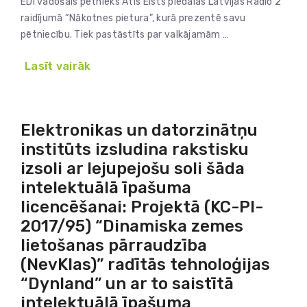
EDI vadošais pētnieks Atis Elsts piedalās Latvijas Radio 2
raidījumā “Nākotnes pietura”, kurā prezentē savu
pētniecību. Tiek pastāstīts par valkājamām …
Lasīt vairāk
Elektronikas un datorzinātņu
institūts izsludina rakstisku
izsoli ar lejupejošu soli šāda
intelektuālā īpašuma
licencēšanai: Projektā (KC-PI-
2017/95) “Dinamiska zemes
lietošanas pārraudzība
(NevKlas)” radītās tehnoloģijas
“Dynland” un ar to saistītā
intelektuālā īpašuma