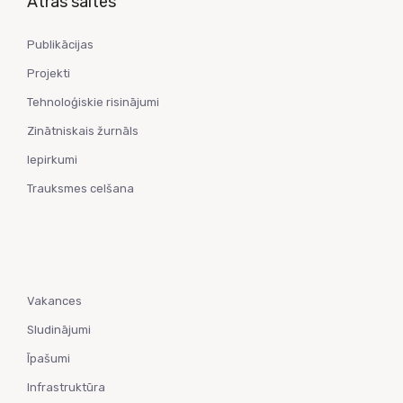
Ātrās saites
Publikācijas
Projekti
Tehnoloģiskie risinājumi
Zinātniskais žurnāls
Iepirkumi
Trauksmes celšana
Vakances
Sludinājumi
Īpašumi
Infrastruktūra