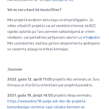
Vai es varu kaut kā iesaistīties?
Mēs projektā ievāksim datu kopu no brīvprātīgajiem. Ja
vēlies atbalstīt projektu vai arī vienkārši interesē, kā BCC
signāls izplatās pa Tavu ķermeni salīdzinājumā ar citiem
cilvēkiem, vari pieteikties pētījumam rakstot uz
info@edi.lv
Mēs sazināsimies, kad būs gatavs eksperimenta aprīkojums
un saņemta atļauja no ētikas komisijas.
Jaunumi
2022. gada 12. aprīlī 11:00
projekts rīko semināru ar Jura
Ormaņa un Ata Elsta referātiem par projektā paveikto.
2021. gada 18. jūnijā 14:00
projekts rīkoja semināru:
https://www.edi.lv/18-junija-edi-riko-flp-projekta-
komunikacijas-sistema-caur-cilveka-kermeni-ar-