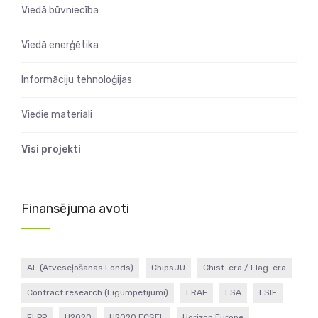
Viedā būvniecība
Viedā enerģētika
Informāciju tehnoloģijas
Viedie materiāli
Visi projekti
Finansējuma avoti
AF (Atveseļošanās Fonds)
ChipsJU
Chist-era / Flag-era
Contract research (Līgumpētījumi)
ERAF
ESA
ESIF
FLPP
H2020
H2020 ECSEL
Horizon Europe