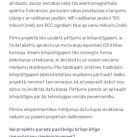
arī daudz, daudz zemākas nekā tās elektromagnētiskā
spektra frekvences, pie kurām sākas jonizējošais starojums.
Līdzīgi ir ar raidīšanas jaudām: WiFi raidīšanas jauda ir 100
milivati (
mW
), bet BCC signālam tikai ap vienu milivatu (
mW
).
Pirms projektā tiks uzsākts pētījums ar brīvprātīgajiem, ar
tā detalizētu aprakstu un motivāciju iepazīsies EDI ētikas
komisija. Visiem brīvprātīgajiem tiks izsniegta forma
piekrišanas izteikšanai, ar detalizētu uz viņiem veicamo
mērījumu skaidrojumu. Pēc labākajām zinātnes tradīcijām,
brīvprātīgajiem jebkurā brīdī būs iespējams pārtraukt dalību
projektā, neminot tam iemeslus, kā arī pieprasīt dzēst viņu
datus no ievāktās datu kopas. Pētījums paredz arī aptaujāt
brīvprātīgos par šīs tehnoloģijas sociālo pieņemamību.
Pirmos eksperimentālos mērījumus datu kopas ievākšanai
veiksim uz pašiem projektam dalībniekiem.
Vai projekts paredz pastāvīgu brīvprātīgo
izmantošanu izmēģinājumiem?