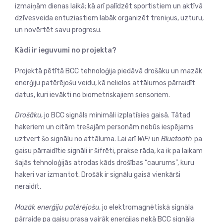
izmaiņām dienas laikā; kā arī palīdzēt sportistiem un aktīvā
dzīvesveida entuziastiem labāk organizēt treniņus, uzturu,
un novērtēt savu progresu.
Kādi ir ieguvumi no projekta?
Projektā pētītā BCC tehnoloģija piedāvā drošāku un mazāk
enerģiju patērējošu veidu, kā nelielos attālumos pārraidīt
datus, kuri ievākti no biometriskajiem sensoriem.
Drošāku
, jo BCC signāls minimāli izplatīsies gaisā.
T
ā
tad
hakeriem un citām trešajām personām nebūs iespējams
uztvert
šo signālu
no attāluma
. Lai arī
WiFi
un
Bluetooth
pa
gaisu pārraidītie signāli ir šifrēti, prakse rāda, ka ik pa laikam
šajās tehnoloģijās atrodas kāds drošības “caurums”, kuru
hakeri var izmantot.
Drošāk
ir signālu gaisā vienkārši
neraidīt.
Mazāk enerģiju patērējošu
, jo elektromagnētiskā signāla
pārraide pa gaisu prasa vairāk enerģijas nekā BCC signāla