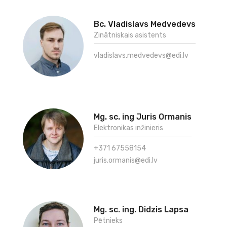
Bc. Vladislavs Medvedevs
Zinātniskais asistents
vladislavs.medvedevs@edi.lv
Mg. sc. ing Juris Ormanis
Elektronikas inžinieris
+371 67558154
juris.ormanis@edi.lv
Mg. sc. ing. Didzis Lapsa
Pētnieks