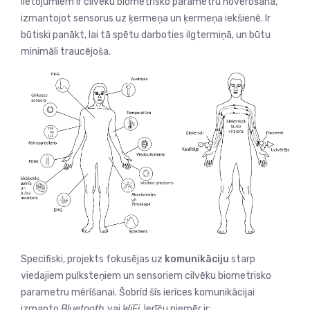
lietojumiem ir cilvēku biometrisko parametru novērošana,
izmantojot sensorus uz ķermeņa un ķermeņa iekšienē. Ir
būtiski panākt, lai tā spētu darboties ilgtermiņā, un būtu
minimāli traucējoša.
Specifiski, projekts fokusējas uz
komunikāciju
starp
viedajiem pulksteņiem un
sensoriem cilvēku biometrisko
parametru mērīšanai.
Šobrīd šīs ierīces komunikācijai
izmanto
Bluetooth
vai
WiFi
. Ierīču piemēr ir: