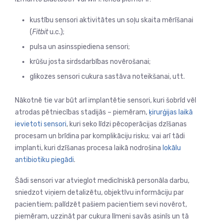
kustību sensori aktivitātes un soļu skaita mērīšanai
(
Fitbit
u.c.);
pulsa un asinsspiediena sensori;
krūšu josta sirdsdarbības novērošanai;
glikozes sensori cukura sastāva noteikšanai, utt.
Nākotnē tie var būt arī implantētie sensori, kuri šobrīd vēl
atrodas pētniecības stadijās – piemēram,
ķirurģijas laikā
ievietoti sensori
, kuri seko līdzi pēcoperācijas dzīšanas
procesam un brīdina par komplikāciju risku;
vai arī tādi
implanti, kuri dzīšanas procesa laikā nodrošina
lokālu
antibiotiku piegādi
.
Šādi sensori var atvieglot medicīniskā personāla darbu,
sniedzot viņiem detalizētu, objektīvu informāciju par
pacientiem; palīdzēt pašiem pacientiem sevi novērot,
piemēram, uzzināt par cukura līmeni savās asinīs un tā