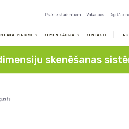
Prakse studentiem
Vakances
Digitālo i
UN PAKALPOJUMI
KOMUNIKĀCIJA
KONTAKTI
ENG
dimensiju skenēšanas sist
ugusts