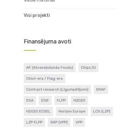
Viedie materiāli
Visi projekti
Finansējuma avoti
AF (Atveseļošanās Fonds)
ChipsJU
Chist-era / Flag-era
Contract research (Līgumpētījumi)
ERAF
ESA
ESIF
FLPP
H2020
H2020 ECSEL
Horizon Europe
LCS (LZP)
LZP FLPP
SRP (VPP)
VPP