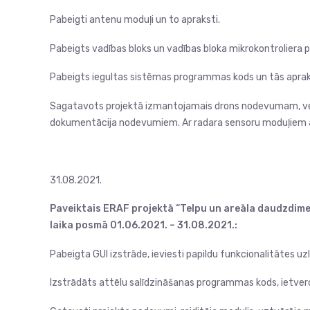
Pabeigti antenu moduļi un to apraksti.
Pabeigts vadības bloks un vadības bloka mikrokontrolier
Pabeigts iegultas sistēmas programmas kods un tās aprak
Sagatavots projektā izmantojamais drons nodevumam, vei
dokumentācija nodevumiem. Ar radara sensoru moduļiem
31.08.2021.
Paveiktais ERAF projektā “Telpu un areāla daudzdimen
laika posmā 01.06.2021. – 31.08.2021.:
Pabeigta GUI izstrāde, ieviesti papildu funkcionalitātes uz
Izstrādāts attēlu salīdzināšanas programmas kods, ietvero