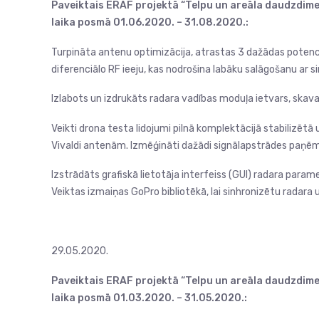
Paveiktais ERAF projektā “Telpu un areāla daudzdimen
laika posmā 01.06.2020. – 31.08.2020.:
Turpināta antenu optimizācija, atrastas 3 dažādas potenciā
diferenciālo RF ieeju, kas nodrošina labāku salāgošanu a
Izlabots un izdrukāts radara vadības moduļa ietvars, skav
Veikti drona testa lidojumi pilnā komplektācijā stabilizēt
Vivaldi antenām. Izmēģināti dažādi signālapstrādes paņēm
Izstrādāts grafiskā lietotāja interfeiss (GUI) radara para
Veiktas izmaiņas GoPro bibliotēkā, lai sinhronizētu radara
29.05.2020.
Paveiktais ERAF projektā “Telpu un areāla daudzdimen
laika posmā 01.03.2020. – 31.05.2020.: