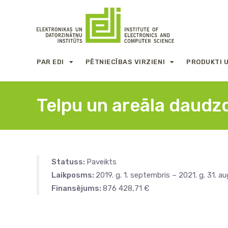
PAR EDI
PĒTNIECĪBAS VIRZIENI
PRODUKTI 
Telpu un areāla daudz
Statuss:
Paveikts
Laikposms:
2019. g. 1. septembris – 2021. g. 31. a
Finansējums:
876 428,71 €