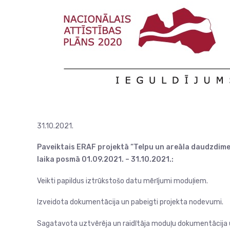
31.10.2021.
Paveiktais ERAF projektā “Telpu un areāla daudzdimen
laika posmā 01.09.2021. – 31.10.2021.:
Veikti papildus iztrūkstošo datu mērījumi moduļiem.
Izveidota dokumentācija un pabeigti projekta nodevumi.
Sagatavota uztvērēja un raidītāja moduļu dokumentācija u