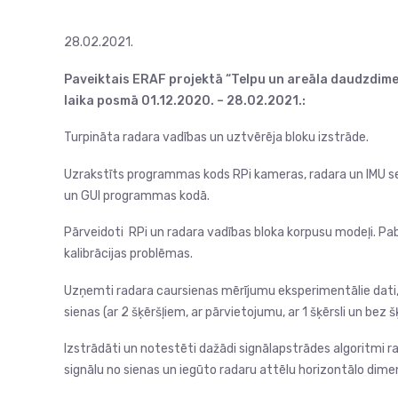
28.02.2021.
Paveiktais ERAF projektā “Telpu un areāla daudzdimen
laika posmā 01.12.2020. – 28.02.2021.:
Turpināta radara vadības un uztvērēja bloku izstrāde.
Uzrakstīts programmas kods RPi kameras, radara un IMU se
un GUI programmas kodā.
Pārveidoti RPi un radara vadības bloka korpusu modeļi. Pa
kalibrācijas problēmas.
Uzņemti radara caursienas mērījumu eksperimentālie dati,
sienas (ar 2 šķēršļiem, ar pārvietojumu, ar 1 šķērsli un bez š
Izstrādāti un notestēti dažādi signālapstrādes algoritmi rad
signālu no sienas un iegūto radaru attēlu horizontālo dimen