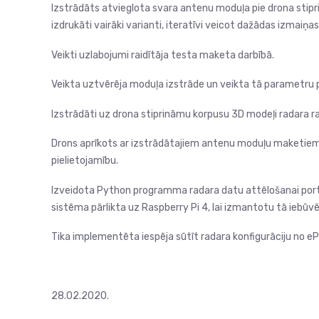
Izstrādāts atvieglota svara antenu moduļa pie drona stip
izdrukāti vairāki varianti, iteratīvi veicot dažādas izmaiņ
Veikti uzlabojumi raidītāja testa maketa darbībā.
Veikta uztvērēja moduļa izstrāde un veikta tā parametru 
Izstrādāti uz drona stiprināmu korpusu 3D modeļi radara
Drons aprīkots ar izstrādātajiem antenu moduļu maketiem 
pielietojamību.
Izveidota Python programma radara datu attēlošanai port
sistēma pārlikta uz Raspberry Pi 4, lai izmantotu tā iebūv
Tika implementēta iespēja sūtīt radara konfigurāciju no e
28.02.2020.