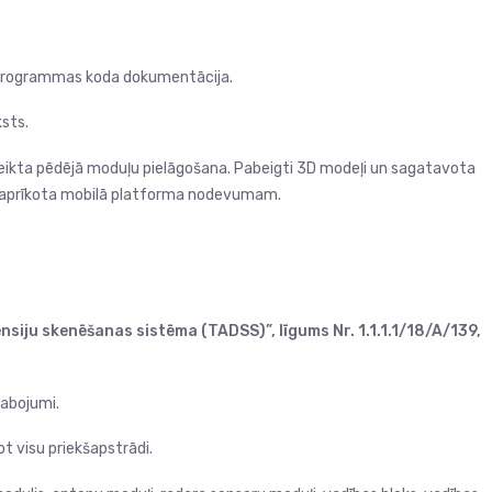
a programmas koda dokumentācija.
sts.
kta pēdējā moduļu pielāgošana. Pabeigti 3D modeļi un sagatavota
 aprīkota mobilā platforma nodevumam.
siju skenēšanas sistēma (TADSS)”, līgums Nr. 1.1.1.1/18/A/139,
labojumi.
t visu priekšapstrādi.