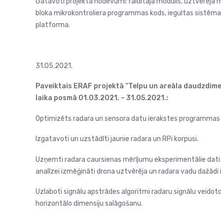
Gatavoti projekta nodevumi: raiditāja modulis, uztvērēja m
bloka mikrokontroliera programmas kods, iegultas sistēm
platforma.
31.05.2021.
Paveiktais ERAF projektā “Telpu un areāla daudzdimen
laika posmā 01.03.2021. – 31.05.2021.:
Optimizēts radara un sensora datu ierakstes programmas ko
Izgatavoti un uzstādīti jaunie radara un RPi korpusi.
Uzņemti radara caursienas mērījumu eksperimentālie dati 
analīzei izmēģināti drona uztvērēja un radara vadu dažādi 
Uzlaboti signālu apstrādes algoritmi radaru signālu veidoto
horizontālo dimensiju salāgošanu.