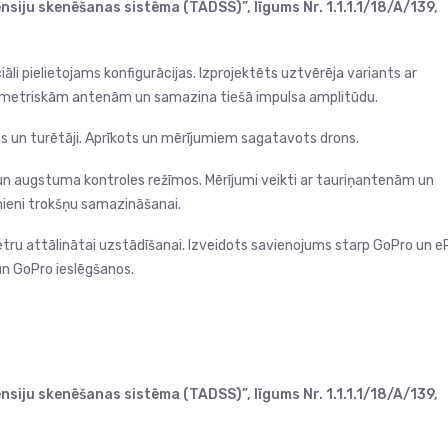
siju skenēšanas sistēma (TADSS)”, līgums Nr. 1.1.1.1/18/A/139,
li pielietojams konfigurācijas. Izprojektēts uztvērēja variants ar
r simetriskām antenām un samazina tiešā impulsa amplitūdu.
as un turētāji. Aprīkots un mērījumiem sagatavots drons.
ā un augstuma kontroles režīmos. Mērījumi veikti ar tauriņantenām un
ieni trokšņu samazināšanai.
metru attālinātai uzstādīšanai. Izveidots savienojums starp GoPro un e
 un GoPro ieslēgšanos.
siju skenēšanas sistēma (TADSS)”, līgums Nr. 1.1.1.1/18/A/139,