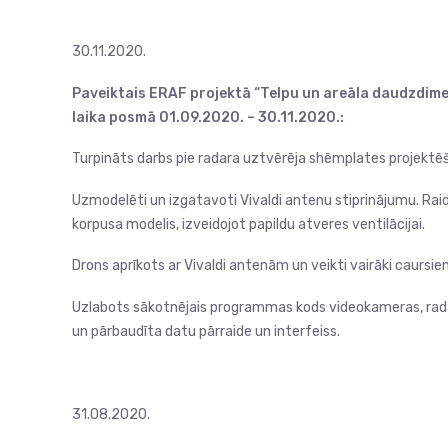
30.11.2020.
Paveiktais ERAF projektā “Telpu un areāla daudzdimen
laika posmā
01.09.2020. – 30.11.2020.:
Turpināts darbs pie radara uztvērēja shēmplates projektē
Uzmodelēti un izgatavoti Vivaldi antenu stiprinājumu. Rai
korpusa modelis, izveidojot papildu atveres ventilācijai.
Drons aprīkots ar Vivaldi antenām un veikti vairāki caursi
Uzlabots sākotnējais programmas kods videokameras, radar
un pārbaudīta datu pārraide un interfeiss.
31.08.2020.