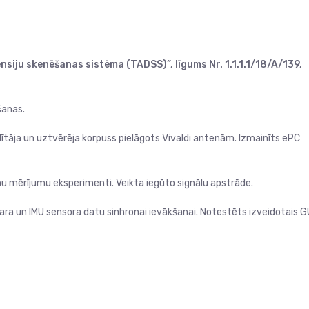
siju skenēšanas sistēma (TADSS)”, līgums Nr. 1.1.1.1/18/A/139,
šanas.
dītāja un uztvērēja korpuss pielāgots Vivaldi antenām. Izmainīts ePC
enu mērījumu eksperimenti. Veikta iegūto signālu apstrāde.
a un IMU sensora datu sinhronai ievākšanai. Notestēts izveidotais G