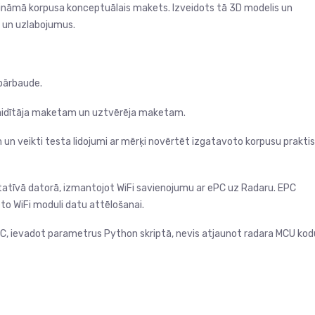
rināmā korpusa konceptuālais makets. Izveidots tā 3D modelis un
as un uzlabojumus.
pārbaude.
 raidītāja maketam un uztvērēja maketam.
un veikti testa lidojumi ar mērķi novērtēt izgatavoto korpusu prakti
atīvā datorā, izmantojot WiFi savienojumu ar ePC uz Radaru. EPC
ēto WiFi moduli datu attēlošanai.
PC, ievadot parametrus Python skriptā, nevis atjaunot radara MCU kod