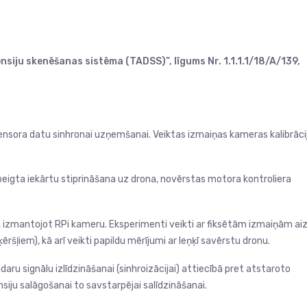
siju skenēšanas sistēma (TADSS)”, līgums Nr. 1.1.1.1/18/A/139,
nsora datu sinhronai uzņemšanai. Veiktas izmaiņas kameras kalibrāci
beigta iekārtu stiprināšana uz drona, novērstas motora kontroliera
 izmantojot RPi kameru. Eksperimenti veikti ar fiksētām izmaiņām ai
ķēršļiem), kā arī veikti papildu mērījumi ar leņķī savērstu dronu.
aru signālu izlīdzināšanai (sinhroizācijai) attiecībā pret atstaroto
siju salāgošanai to savstarpējai salīdzināšanai.