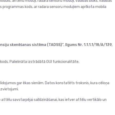
odulis, antenu moduļi, radara sensoru moduļi, vadības bloks, vadības
as programmas kods, ar radara sensoru moduļiem aprīkota mobila
siju skenēšanas sistēma (TADSS)”, līgums Nr. 1.1.1.1/18/A/139,
ds. Palielināta izstrādātā GUI funkcionalitāte.
lidojumos gar ēkas sienām. Datos konstatēts troksnis, kura cēloņa
izvietojumi.
 attēlu savstarpējai salīdzināšanai, kas ietver attēlu vertikālo un