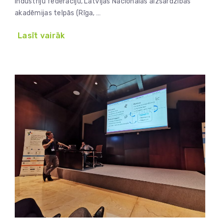
industriju federāciju, Latvijas Nacionālās aizsardzības
akadēmijas telpās (Rīga, …
Lasīt vairāk