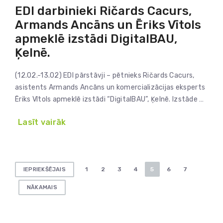
EDI darbinieki Ričards Cacurs,
Armands Ancāns un Ēriks Vītols
apmeklē izstādi DigitalBAU,
Ķelnē.
(12.02.-13.02) EDI pārstāvji – pētnieks Ričards Cacurs,
asistents Armands Ancāns un komercializācijas eksperts
Ēriks Vītols apmeklē izstādi “DigitalBAU”, Ķelnē. Izstāde …
Lasīt vairāk
Ziņu
1
2
3
4
5
6
7
IEPRIEKŠĒJAIS
numerācija
NĀKAMAIS
pēc
lappusēm