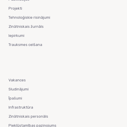
Projekti
Tehnoloģiskie risinājumi
Zinātniskais žurnāls
Iepirkumi
Trauksmes celšana
Vakances
Sludinājumi
Īpašumi
Infrastruktūra
Zinātniskais personāls
Piekļūstamības paziņojums