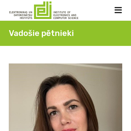
Vadošie pētnieki