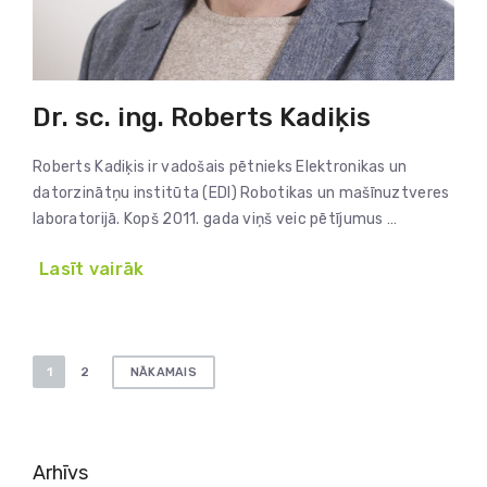
Dr. sc. ing. Roberts Kadiķis
Roberts Kadiķis ir vadošais pētnieks Elektronikas un
datorzinātņu institūta (EDI) Robotikas un mašīnuztveres
laboratorijā. Kopš 2011. gada viņš veic pētījumus …
Lasīt vairāk
Ziņu
1
2
NĀKAMAIS
numerācija
pēc
lappusēm
Arhīvs