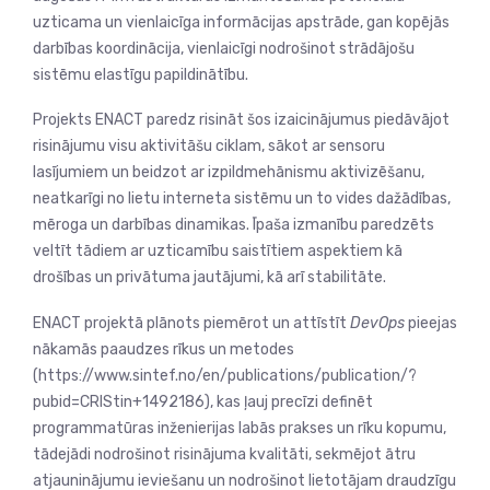
uzticama un vienlaicīga informācijas apstrāde, gan kopējās
darbības koordinācija, vienlaicīgi nodrošinot strādājošu
sistēmu elastīgu papildinātību.
Projekts ENACT paredz risināt šos izaicinājumus piedāvājot
risinājumu visu aktivitāšu ciklam, sākot ar sensoru
lasījumiem un beidzot ar izpildmehānismu aktivizēšanu,
neatkarīgi no lietu interneta sistēmu un to vides dažādības,
mēroga un darbības dinamikas. Īpaša izmanību paredzēts
veltīt tādiem ar uzticamību saistītiem aspektiem kā
drošības un privātuma jautājumi, kā arī stabilitāte.
ENACT projektā plānots piemērot un attīstīt
DevOps
pieejas
nākamās paaudzes rīkus un metodes
(https://www.sintef.no/en/publications/publication/?
pubid=CRIStin+1492186), kas ļauj precīzi definēt
programmatūras inženierijas labās prakses un rīku kopumu,
tādejādi nodrošinot risinājuma kvalitāti, sekmējot ātru
atjauninājumu ieviešanu un nodrošinot lietotājam draudzīgu