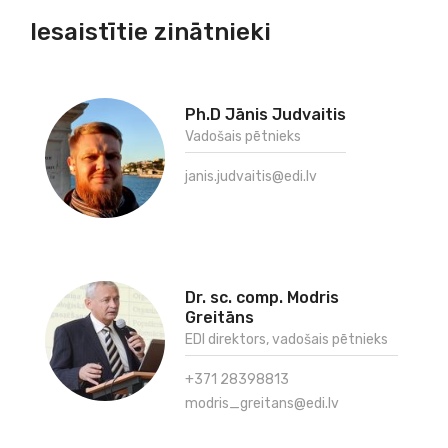
Iesaistītie zinātnieki
Ph.D Jānis Judvaitis
Vadošais pētnieks
janis.judvaitis@edi.lv
Dr. sc. comp. Modris
Greitāns
EDI direktors, vadošais pētnieks
+371 28398813
modris_greitans@edi.lv