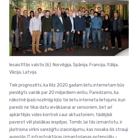
Iesaistītās valstis (6): Norvēģija, Spānija, Francija, Itālija,
Vācija, Latvija.
Tiek prognozēts, ka līdz 2020 gadam lietu internetam būs
pieslēgts vairāk par 20 miljardiem ierīču. Paredzams, ka
nākotnē īpaši nozīmīgi kļūs tie lietu interneta lietojumi, kuri
paredz ne tikai datu ievākšanai ar sensoriem, bet arī
apkārtējās vides kontroli caur aktuatoriem, tādējādi
paverot vēl plašākas iespējas. Tomēr, lai tās izmantotu, ir
jāatrisina virkni sarežģītu izaicinājumu, kas nosaka šīs strauji
augošās IT infrastruktūras izmantošanas potenciālu –