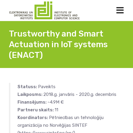
Trustworthy and Smart
Actuation in IoT systems
(ENACT)
Statuss:
Paveikts
Laikposms:
2018.g. janvāris - 2020.g. decembris
Finansējums:
~4.9M €
Partneru skaits:
11
Koordinators:
Pētniecības un tehnoloģiju
organizācija no Norvēģijas SINTEF