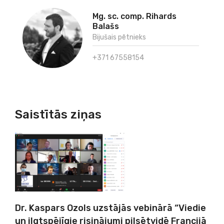
Mg. sc. comp. Rihards
Balašs
Bijušais pētnieks
+371 67558154
Saistītās ziņas
Dr. Kaspars Ozols uzstājās vebinārā “Viedie
un ilgtspējīgie risinājumi pilsētvidē Francijā