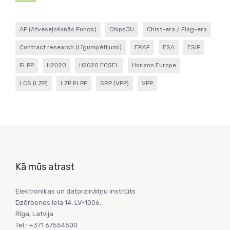
AF (Atveseļošanās Fonds)
ChipsJU
Chist-era / Flag-era
Contract research (Līgumpētījumi)
ERAF
ESA
ESIF
FLPP
H2020
H2020 ECSEL
Horizon Europe
LCS (LZP)
LZP FLPP
SRP (VPP)
VPP
Kā mūs atrast
Elektronikas un datorzinātņu institūts
Dzērbenes iela 14, LV-1006,
Rīga, Latvija
Tel.: +371 67554500