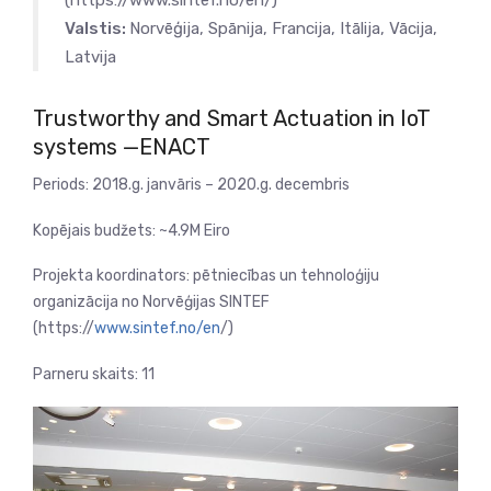
(https://www.sintef.no/en/)
Valstis:
Norvēģija, Spānija, Francija, Itālija, Vācija,
Latvija
Trustworthy and Smart Actuation in IoT
systems —ENACT
Periods: 2018.g. janvāris – 2020.g. decembris
Kopējais budžets: ~4.9M Eiro
Projekta koordinators: pētniecības un tehnoloģiju
organizācija no Norvēģijas SINTEF
(https://
www.sintef.no/en
/)
Parneru skaits: 11