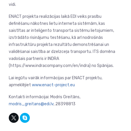
vidi.
ENACT projekta realizācijas laikā EDI veiks prasību
definēšanu nākotnes lietu interneta sistēmām, kas
saistītas ar inteliģento transporta sistēmu lietojumiem,
izstrādāto risinājumu testēšanu, kā arī nodrošinās
infrastruktūru projekta rezultātu demonstrēšanai un
validēšanai saistība ar dzelzceļa transportu. ITS domēna
vadošais partneris ir INDRA
(https://www.indracompany.com/en/indra) no Spānijas.
Lai iegūtu vairāk informācijas par ENACT projektu,
apmeklējiet
www.enact-project.eu
Kontakti informācijai: Modris Greitāns,
modris_greitans@edi.lv
, 28398813