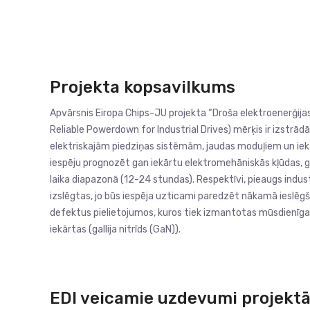
Projekta kopsavilkums
Apvārsnis Eiropa Chips-JU projekta “Droša elektroenerģij
Reliable Powerdown for Industrial Drives) mērķis ir izstr
elektriskajām piedziņas sistēmām, jaudas moduļiem un iekā
iespēju prognozēt gan iekārtu elektromehāniskās kļūdas, 
laika diapazonā (12-24 stundas). Respektīvi, pieaugs industr
izslēgtas, jo būs iespēja uzticami paredzēt nākamā ieslēgš
defektus pielietojumos, kuros tiek izmantotas mūsdienīgas j
iekārtas (gallija nitrīds (GaN)).
EDI veicamie uzdevumi projekt