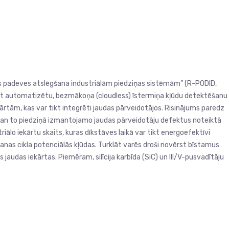
as padeves atslēgšana industriālām piedziņas sistēmām” (R-PODID,
ādāt automatizētu, bezmākoņa (cloudless) īstermiņa kļūdu detektēšanu
rtām, kas var tikt integrēti jaudas pārveidotājos. Risinājums paredz
gan to piedziņā izmantojamo jaudas pārveidotāju defektus noteiktā
iālo iekārtu skaits, kuras dīkstāves laikā var tikt energoefektīvi
anas cikla potenciālās kļūdas. Turklāt varēs droši novērst bīstamus
audas iekārtas. Piemēram, silīcija karbīda (SiC) un III/V-pusvadītāju
ā