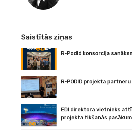
Saistītās ziņas
R-Podid konsorcija sanāks
R-PODID projekta partneru
EDI direktora vietnieks at
projekta tikšanās pasāku