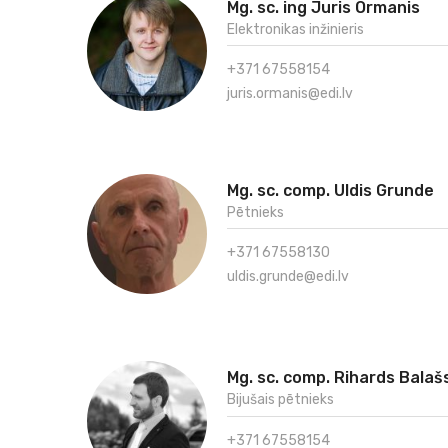
Mg. sc. ing Juris Ormanis
Elektronikas inžinieris
+371 67558154
juris.ormanis@edi.lv
Mg. sc. comp. Uldis Grunde
Pētnieks
+371 67558130
uldis.grunde@edi.lv
Mg. sc. comp. Rihards Balaš
Bijušais pētnieks
+371 67558154