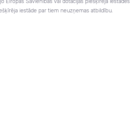
o Eiropas Savienības vai dotācijas piešķīrēja iestādes
iešķīrēja iestāde par tiem neuzņemas atbildību.