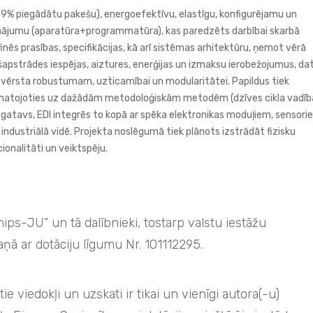
99% piegādātu pakešu), energoefektīvu, elastīgu, konfigurējamu un
isinājumu (aparatūra+programmatūra), kas paredzēts darbībai skarbā
efinēs prasības, specifikācijas, kā arī sistēmas arhitektūru, ņemot vērā
šapstrādes iespējas, aiztures, enerģijas un izmaksu ierobežojumus, da
evērsta robustumam, uzticamībai un modularitātei. Papildus tiek
, pamatojoties uz dažādām metodoloģiskām metodēm (dzīves cikla vadīb
s gatavs, EDI integrēs to kopā ar spēka elektronikas moduļiem, sensor
ndustriālā vidē. Projekta noslēgumā tiek plānots izstrādāt fizisku
onalitāti un veiktspēju.
s-JU” un tā dalībnieki, tostarp valstu iestāžu
aņā ar dotāciju līgumu Nr. 101112295.
e viedokļi un uzskati ir tikai un vienīgi autora(-u)