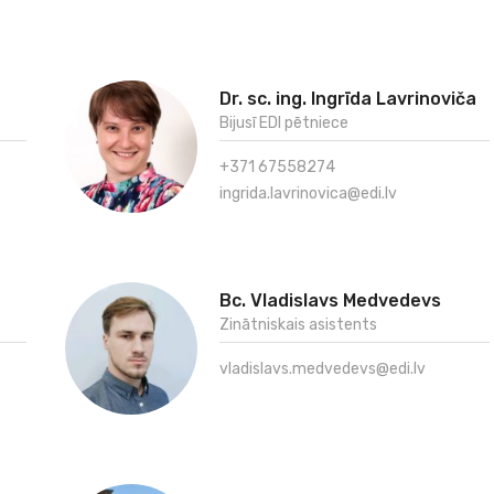
Dr. sc. ing. Ingrīda Lavrinoviča
Bijusī EDI pētniece
+371 67558274
ingrida.lavrinovica@edi.lv
Bc. Vladislavs Medvedevs
Zinātniskais asistents
vladislavs.medvedevs@edi.lv