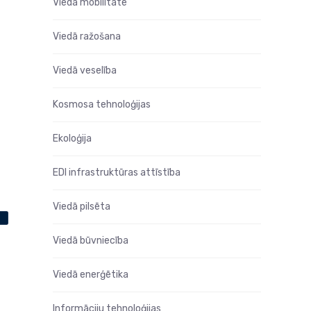
Viedā mobilitāte
Viedā ražošana
Viedā veselība
Kosmosa tehnoloģijas
Ekoloģija
EDI infrastruktūras attīstība
Viedā pilsēta
Viedā būvniecība
Viedā enerģētika
Informāciju tehnoloģijas