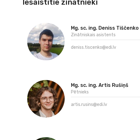
Iesaistītie zinātnieki
Mg. sc. ing. Deniss Tiščenko
Zinātniskais asistents
deniss.tiscenko@edi.lv
Mg. sc. ing. Artis Rušiņš
Pētnieks
artis.rusins@edi.lv