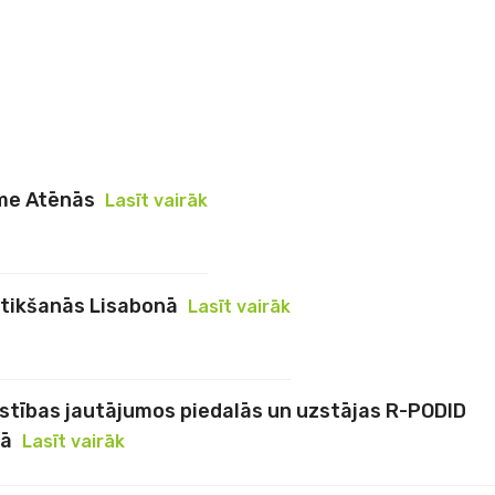
me Atēnās
Lasīt vairāk
 tikšanās Lisabonā
Lasīt vairāk
tīstības jautājumos piedalās un uzstājas R-PODID
mā
Lasīt vairāk