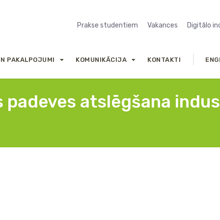
Prakse studentiem
Vakances
Digitālo i
UN PAKALPOJUMI
KOMUNIKĀCIJA
KONTAKTI
ENG
s padeves atslēgšana indus