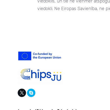
viedoklis, un tie ne vienmēr atspoguļ
viedokli. Ne Eiropas Savienība, ne p