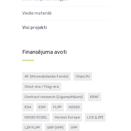
Viedie materiāli
Visi projekti
Finansējuma avoti
AF (Atveseļošanās Fonds)
ChipsJU
Chist-era / Flag-era
Contract research (Līgumpētījumi)
ERAF
ESA
ESIF
FLPP
H2020
H2020 ECSEL
Horizon Europe
LCS (LZP)
LZP FLPP
SRP (VPP)
VPP