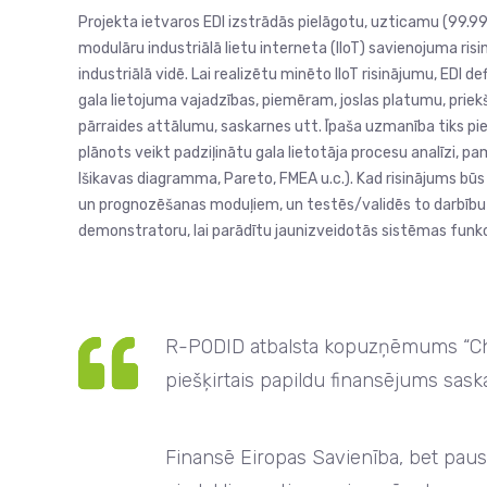
Projekta ietvaros EDI izstrādās pielāgotu, uzticamu (99.9
modulāru industriālā lietu interneta (IIoT) savienojuma r
industriālā vidē. Lai realizētu minēto IIoT risinājumu, EDI d
gala lietojuma vajadzības, piemēram, joslas platumu, priek
pārraides attālumu, saskarnes utt. Īpaša uzmanība tiks pi
plānots veikt padziļinātu gala lietotāja procesu analīzi
Išikavas diagramma, Pareto, FMEA u.c.). Kad risinājums bū
un prognozēšanas moduļiem, un testēs/validēs to darbību i
demonstratoru, lai parādītu jaunizveidotās sistēmas funkci
R-PODID atbalsta kopuzņēmums “Chip
piešķirtais papildu finansējums sask
Finansē Eiropas Savienība, bet pausti