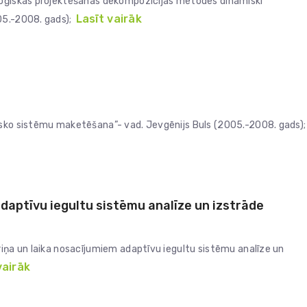
 loģiskās projektēšanas dekompozīcijas metodes dinamiski
Lasīt vairāk
05.-2008. gads);
isko sistēmu maketēšana”- vad. Jevgēnijs Buls (2005.-2008. gads);
adaptīvu iegultu sistēmu analīze un izstrāde
riņa un laika nosacījumiem adaptīvu iegultu sistēmu analīze un
vairāk