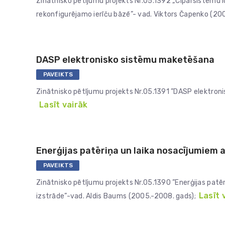
Zinātnisko pētījumu projekts Nr.05.1392 „Ciparsistēmu
rekonfigurējamo ierīču bāzē”- vad. Viktors Čapenko (20
DASP elektronisko sistēmu maketēšana
PAVEIKTS
Zinātnisko pētījumu projekts Nr.05.1391 ”DASP elektron
Lasīt vairāk
Enerģijas patēriņa un laika nosacījumiem 
PAVEIKTS
Zinātnisko pētījumu projekts Nr.05.1390 ”Enerģijas patē
Lasīt 
izstrāde”-vad. Aldis Baums (2005.-2008. gads);