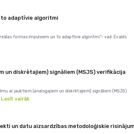
 to adaptīvie algoritmi
i reālas formas impulsiem un to adaptīvie algoritmi”- vad. Evalds
m un diskrētajiem) signāliem (MSJS) verifikācija
tēmu ar jauktiem (analogajiem un diskrētajiem) signāliem (MSJS)
Lasīt vairāk
ekti un datu aizsardzības metodoloģiskie risinājum