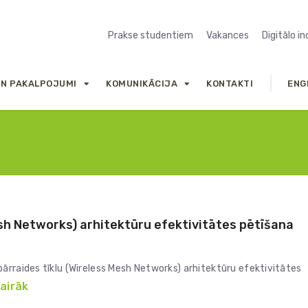
Prakse studentiem
Vakances
Digitālo i
UN PAKALPOJUMI
KOMUNIKĀCIJA
KONTAKTI
ENG
sh Networks) arhitektūru efektivitātes pētīšana
ārraides tīklu (Wireless Mesh Networks) arhitektūru efektivitātes
vairāk