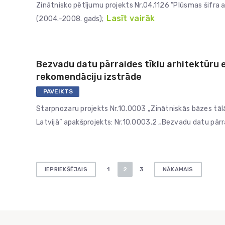
Zinātnisko pētījumu projekts Nr.04.1126 ”Plūsmas šifra 
Lasīt vairāk
(2004.-2008. gads);
Bezvadu datu pārraides tīklu arhitektūru 
rekomendāciju izstrāde
PAVEIKTS
Starpnozaru projekts Nr.10.0003 „Zinātniskās bāzes tāl
Latvijā” apakšprojekts: Nr.10.0003.2 „Bezvadu datu pārr
Ziņu
1
2
3
IEPRIEKŠĒJAIS
NĀKAMAIS
numerācija
pēc
lappusēm