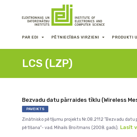
PAR EDI
PĒTNIECĪBAS VIRZIENI
PRODUKTI 
LCS (LZP)
Bezvadu datu pārraides tīklu (Wireless Me
PAVEIKTS
Zinātnisko pētījumu projekts Nr.08.2112 ”Bezvadu datu p
Lasīt 
pētīšana”- vad. Mihails Broitmans (2008. gads);