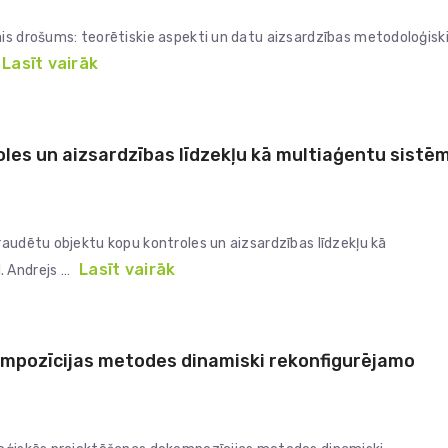
is drošums: teorētiskie aspekti un datu aizsardzības metodoloģisk
Lasīt vairāk
les un aizsardzības līdzekļu kā multiaģentu sistē
raudētu objektu kopu kontroles un aizsardzības līdzekļu kā
Lasīt vairāk
. Andrejs …
ompozīcijas metodes dinamiski rekonfigurējamo