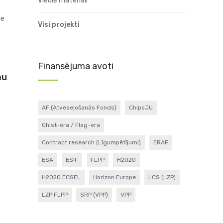
Viedie materiāli
ie
Visi projekti
Finansējuma avoti
mu
AF (Atveseļošanās Fonds)
ChipsJU
Chist-era / Flag-era
Contract research (Līgumpētījumi)
ERAF
ESA
ESIF
FLPP
H2020
H2020 ECSEL
Horizon Europe
LCS (LZP)
LZP FLPP
SRP (VPP)
VPP