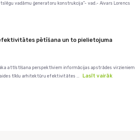
atslēgu vadāmu ģeneratoru konstrukcija”- vad.- Aivars Lorencs
efektivitātes pētīšana un to pielietojuma
āka attīstīšana perspektīviem informācijas apstrādes virzieniem
Lasīt vairāk
aides tīklu arhitektūru efektivitātes …