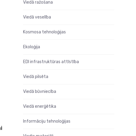
Viedā ražošana
Viedā veselība
Kosmosa tehnoloģijas
Ekoloģija
EDI infrastruktūras attīstība
Viedā pilsēta
Viedā būvniecība
Viedā enerģētika
Informāciju tehnoloģijas
i