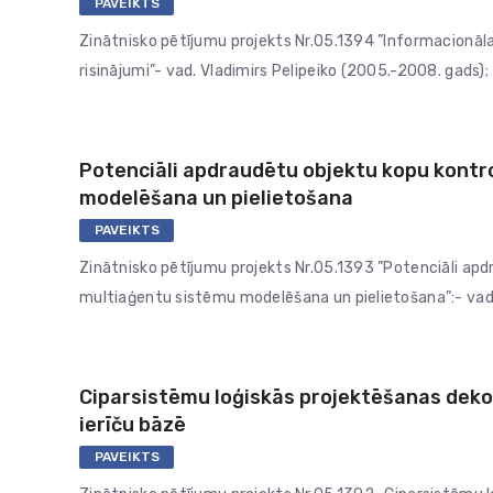
PAVEIKTS
Zinātnisko pētījumu projekts Nr.05.1394 ”Informacionāla
risinājumi”- vad. Vladimirs Pelipeiko (2005.-2008. gads);
Potenciāli apdraudētu objektu kopu kontro
modelēšana un pielietošana
PAVEIKTS
Zinātnisko pētījumu projekts Nr.05.1393 ”Potenciāli apd
multiaģentu sistēmu modelēšana un pielietošana”:- vad
Ciparsistēmu loģiskās projektēšanas dek
ierīču bāzē
PAVEIKTS