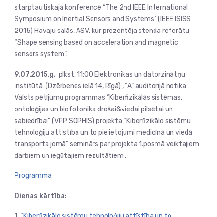
starptautiskajā konferencē “The 2nd IEEE International
Symposium on Inertial Sensors and Systems” (IEEE ISISS
2015) Havaju salās, ASV, kur prezentēja stenda referātu
“Shape sensing based on acceleration and magnetic
sensors system”.
9.07.2015.g.
plkst. 11:00 Elektronikas un datorzinātņu
institūtā (Dzērbenes ielā 14, Rīgā) , “A” auditorijā notika
Valsts pētījumu programmas “Kiberfizikālās sistēmas,
ontoloģijas un biofotonika drošai&viedai pilsētai un
sabiedrībai” (VPP SOPHIS) projekta “Kiberfizikālo sistēmu
tehnoloģiju attīstība un to pielietojumi medicīnā un viedā
transporta jomā”
seminārs par projekta 1.posmā veiktajiem
darbiem un iegūtajiem rezultātiem .
Programma
Dienas kārtība:
1
. “Kiberfizikālo sistēmu tehnoloģiju attīstība un to