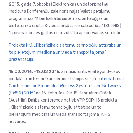
2015. gada 7.oktobrī
Elektronikas un datorzinātņu
institūta
Konferenču zāle norisinājās Valsts pētījumu
programmas “Kiberfizikālās sistēmas, ontoloģijas un
biofotonika drošai & viedai pilsētai un sabiedrībai” (SOPHIS)
1. posma norises gaitas un rezultātu apspriešanas seminārs
Projekta Nr.1. „Kiberfizikālo sistēmu tehnoloģiju attīstība un
to pielietojumi medicīnā un viedā transporta jomā”
prezentācija.
15.02.2016. -18.02 2016.
zin. asistents Emil Syundyukov
piedalās konferencē un demonstrācijas sesijā
„International
Conference on Embedded Wireless Systems and Networks
(EWSN) 2016”
no 15. februāra līdz 18. februārim Grācā
(Austrijā). Dalība konferencē notiek VPP SOPHIS projekta
„Kiberfizikālo sistēmu tehnoloģiju attīstība un to
pielietojumi medicīnā un viedā transporta jomā” KiFiS
ietvaros.