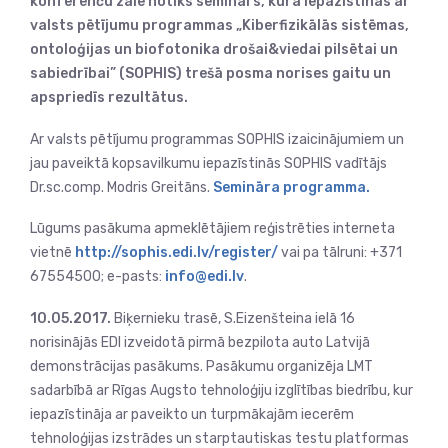
konferenču zālē notiks seminārs
, kurā iepazīstinās ar
valsts pētījumu programmas
„Kiberfizikālās sistēmas,
ontoloģijas un biofotonika drošai&viedai pilsētai un
sabiedrībai” (SOPHIS)
trešā posma norises gaitu un
apspriedīs rezultātus.
Ar valsts pētījumu programmas SOPHIS izaicinājumiem un
jau paveiktā kopsavilkumu iepazīstinās SOPHIS vadītājs
Dr.sc.comp. Modris Greitāns.
Semināra programma.
Lūgums pasākuma apmeklētājiem reģistrēties interneta
vietnē
http://sophis.edi.lv/register/
vai pa tālruni: +371
67554500; e-pasts:
info@edi.lv
.
10.05.2017.
Biķernieku trasē, S.Eizenšteina ielā 16
norisinājās EDI izveidotā pirmā bezpilota auto Latvijā
demonstrācijas pasākums. Pasākumu organizēja LMT
sadarbībā ar Rīgas Augsto tehnoloģiju izglītības biedrību, kur
iepazīstināja ar paveikto un turpmākajām iecerēm
tehnoloģijas izstrādes un starptautiskas testu platformas