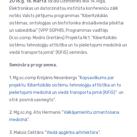
2016.g. 16. martā 13:30
Dzērbenes ielā 14, Rīgā,
Elektronikas un datorzinātņu institūta konferenču zālē
notiks Valsts pētījumu programmas “Kiberfizikālās
sistēmas, ontoloģijas un biofotonika drošai&viedai pilsētai
un sabiedrībai” (VPP SOPHIS, Programmas vadītājs
Dr.sc.comp. Modris Greitāns) Projekta Nr.1. “Kiberfizikālo
sistēmu tehnoloģiju attīstība un to pielietojumi medicīnā un
viedā transporta jomā” (KiFiS) seminārs.
Semināra programma.
1. Mg.sc.comp Krišjānis Nesenbergs
“Kopsavilkums par
projektu Kiberfizikālo sistēmu tehnoloģiju attīstība un to
pielietojumi medicīnā un viedā transporta jomā (KiFiS)”
un
otrā posmā sasniegto”.
2. Mg.sc.ing. Atis Hermanis
“Valkājamierīču izmantošana
medicīnā”
.
3. Maksis Celitāns
“Viedā apģērba arhitektūra”
.