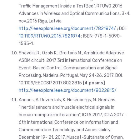
Traffic Management Inside a TestBed”, RTUWO 2016
Advances in Wireless and Optical Communications, 3-4.
nov.2016 Riga, Latvia.
http://ieeexplore.ieee.org/document/7821874/
;
DOI:
10.1109/RTUWO.2016.7821874
; ISBN: 978-1-5090-
1535-1.
Shavelis R., Ozols K., Greitans M., Amplitude Adaptive
ASDM circuit, 2017 3rd International Conference on
Event-Based Control, Communication and Signal
Processing, Madeira, Portugal, May 24-26, 2017, DOI:
10.1109/EBCCSP.2017.8022815
[4.posms]
http://ieeexplore.ieee.org/document/8022815/
Ancans, A. Rozentals, K. Nesenbergs, M. Greitans.
“Inertial sensors and muscle electrical signals in
human-computer interaction”, ICTA 2017, ICTA 2017 :
6th International Conference on Information and
Communication Technology and Accessibility.
December 19- 21, 2017, Muscat-Sultanate of Oman.