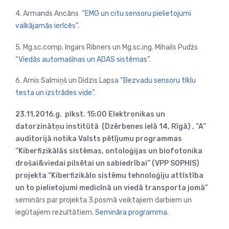
4. Armands Ancāns
“EMG un citu sensoru pielietojumi
valkājamās ierīcēs”
.
5. Mg.sc.comp. Ingars Ribners un Mg.sc.ing. Mihails Pudžs
“Viedās automašīnas un ADAS sistēmas”
.
6. Arnis Salmiņš un Didzis Lapsa
“Bezvadu sensoru tīklu
testa un izstrādes vide”
.
23.11.2016.g. plkst. 15:00 Elektronikas un
datorzinātņu institūtā (Dzērbenes ielā 14, Rīgā) , “A”
auditorijā notika Valsts pētījumu programmas
“Kiberfizikālās sistēmas, ontoloģijas un biofotonika
drošai&viedai pilsētai un sabiedrībai” (VPP SOPHIS)
projekta “Kiberfizikālo sistēmu tehnoloģiju attīstība
un to pielietojumi medicīnā un viedā transporta jomā”
seminārs par projekta 3.posmā veiktajiem darbiem un
iegūtajiem rezultātiem.
Semināra programma.