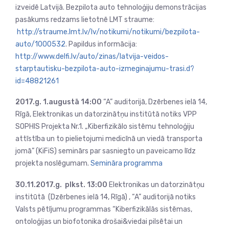
izveidē Latvijā. Bezpilota auto tehnoloģiju demonstrācijas
pasākums redzams lietotnē LMT straume:
http://straume.lmt.lv/lv/notikumi/notikumi/bezpilota-
auto/1000532
. Papildus informācija:
http://www.delfi.lv/auto/zinas/latvija-veidos-
starptautisku-bezpilota-auto-izmeginajumu-trasi.d?
id=48821261
2017.g. 1.augustā 14:00
“A” auditorijā, Dzērbenes ielā 14,
Rīgā, Elektronikas un datorzinātņu institūtā notiks VPP
SOPHIS Projekta Nr.1. „Kiberfizikālo sistēmu tehnoloģiju
attīstība un to pielietojumi medicīnā un viedā transporta
jomā” (KiFiS) seminārs par sasniegto un paveicamo līdz
projekta noslēgumam.
Semināra programma
30.11.2017.g. plkst. 13:00
Elektronikas un datorzinātņu
institūtā (Dzērbenes ielā 14, Rīgā) , “A” auditorijā notiks
Valsts pētījumu programmas “Kiberfizikālās sistēmas,
ontoloģijas un biofotonika drošai&viedai pilsētai un