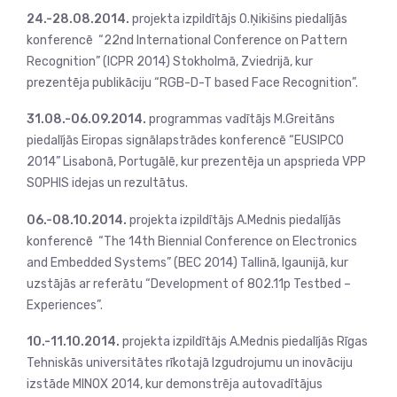
24.-28.08.2014.
projekta izpildītājs O.Ņikišins piedalījās
konferencē “22nd International Conference on Pattern
Recognition” (ICPR 2014) Stokholmā, Zviedrijā, kur
prezentēja publikāciju “RGB-D-T based Face Recognition”.
31.08.-06.09.2014.
programmas vadītājs M.Greitāns
piedalījās Eiropas signālapstrādes konferencē “EUSIPCO
2014” Lisabonā, Portugālē, kur prezentēja un apsprieda VPP
SOPHIS idejas un rezultātus.
06.-08.10.2014.
projekta izpildītājs A.Mednis piedalījās
konferencē “The 14th Biennial Conference on Electronics
and Embedded Systems” (BEC 2014) Tallinā, Igaunijā, kur
uzstājās ar referātu “Development of 802.11p Testbed –
Experiences”.
10.-11.10.2014.
projekta izpildītājs A.Mednis piedalījās Rīgas
Tehniskās universitātes rīkotajā Izgudrojumu un inovāciju
izstāde MINOX 2014, kur demonstrēja autovadītājus