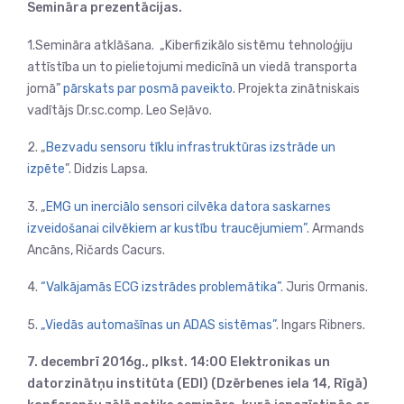
Semināra prezentācijas.
1.Semināra atklāšana. „Kiberfizikālo sistēmu tehnoloģiju
attīstība un to pielietojumi medicīnā un viedā transporta
jomā”
pārskats par posmā paveikto
. Projekta zinātniskais
vadītājs Dr.sc.comp. Leo Seļāvo.
2. „
Bezvadu sensoru tīklu infrastruktūras izstrāde un
izpēte
”. Didzis Lapsa.
3. „
EMG un inerciālo sensori cilvēka datora saskarnes
izveidošanai cilvēkiem ar kustību traucējumiem”
. Armands
Ancāns, Ričards Cacurs.
4.
“Valkājamās ECG izstrādes problemātika”.
Juris Ormanis.
5.
„Viedās automašīnas un ADAS sistēmas”
. Ingars Ribners.
7. decembrī 2016g., plkst. 14:00 Elektronikas un
datorzinātņu institūta (EDI) (Dzērbenes iela 14, Rīgā)