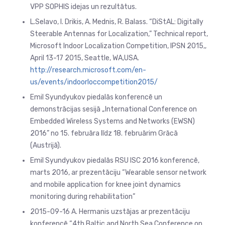
VPP SOPHIS idejas un rezultātus.
L.Selavo, I. Drikis, A. Mednis, R. Balass. “DiStAL: Digitally
Steerable Antennas for Localization,” Technical report,
Microsoft Indoor Localization Competition, IPSN 2015,,
April 13-17 2015, Seattle, WA,USA.
http://research.microsoft.com/en-
us/events/indoorloccompetition2015/
Emil Syundyukov piedalās konferencē un
demonstrācijas sesijā „International Conference on
Embedded Wireless Systems and Networks (EWSN)
2016” no 15. februāra līdz 18. februārim Grācā
(Austrijā).
Emil Syundyukov piedalās RSU ISC 2016 konferencē,
marts 2016, ar prezentāciju “Wearable sensor network
and mobile application for knee joint dynamics
monitoring during rehabilitation”
2015-09-16 A. Hermanis uzstājas ar prezentāciju
konferencē “4th Baltic and North Sea Conference on