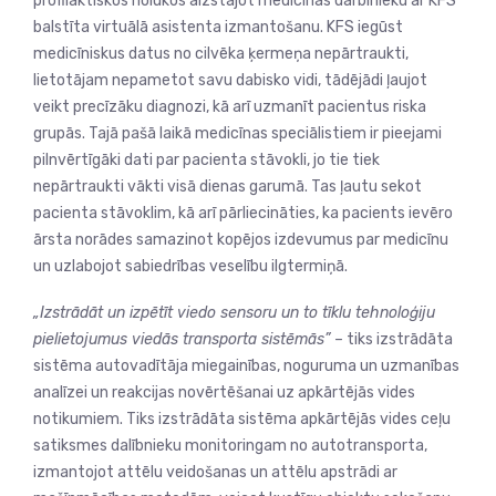
profilaktiskos nolūkos aizstājot medicīnas darbinieku ar KFS
balstīta virtuālā asistenta izmantošanu. KFS iegūst
medicīniskus datus no cilvēka ķermeņa nepārtraukti,
lietotājam nepametot savu dabisko vidi, tādējādi ļaujot
veikt precīzāku diagnozi, kā arī uzmanīt pacientus riska
grupās. Tajā pašā laikā medicīnas speciālistiem ir pieejami
pilnvērtīgāki dati par pacienta stāvokli, jo tie tiek
nepārtraukti vākti visā dienas garumā. Tas ļautu sekot
pacienta stāvoklim, kā arī pārliecināties, ka pacients ievēro
ārsta norādes samazinot kopējos izdevumus par medicīnu
un uzlabojot sabiedrības veselību ilgtermiņā.
„Izstrādāt un izpētīt viedo sensoru un to tīklu tehnoloģiju
pielietojumus viedās transporta sistēmās”
– tiks izstrādāta
sistēma autovadītāja miegainības, noguruma un uzmanības
analīzei un reakcijas novērtēšanai uz apkārtējās vides
notikumiem. Tiks izstrādāta sistēma apkārtējās vides ceļu
satiksmes dalībnieku monitoringam no autotransporta,
izmantojot attēlu veidošanas un attēlu apstrādi ar