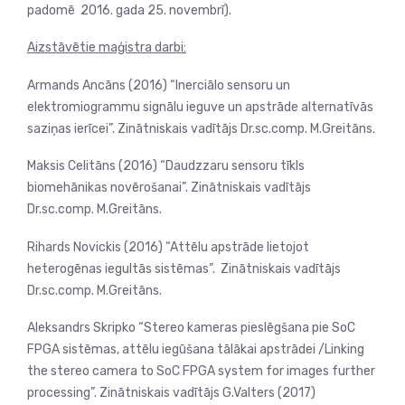
padomē 2016. gada 25. novembrī).
Aizstāvētie maģistra darbi:
Armands Ancāns
(2016)
“Inerciālo sensoru un
elektromiogrammu signālu ieguve un apstrāde alternatīvās
saziņas ierīcei”. Zinātniskais vadītājs Dr.sc.comp. M.Greitāns.
Maksis Celitāns (2016) “Daudzzaru sensoru tīkls
biomehānikas novērošanai”. Zinātniskais vadītājs
Dr.sc.comp. M.Greitāns.
Rihards Novickis
(2016) “Attēlu apstrāde lietojot
heterogēnas iegultās sistēmas”. Zinātniskais vadītājs
Dr.sc.comp. M.Greitāns.
Aleksandrs Skripko “Stereo kameras pieslēgšana pie SoC
FPGA sistēmas, attēlu iegūšana tālākai apstrādei /Linking
the stereo camera to SoC FPGA system for images further
processing”. Zinātniskais vadītājs G.Valters (2017)