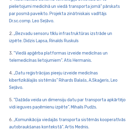
pielietojumi medicīnā un viedā transporta jomā”
pārskats
par posmā paveikto. Projekta zinātniskais vadītājs
Dr.sc.comp. Leo Seļāvo.
2.
„Bezvadu sensoru tīklu infrastruktūras izstrāde un
izpēte. Didzis Lapsa, Rinalds Ruskuls
3.
“Viedā apģērba platformas izveide medicīnas un
telemedicīnas lietojumiem”. Atis Hermanis.
4.
„Datu reģistrācijas pieeju izveide medicīnas
kiberfizikālajās sistēmās” Rihards Balašs, A.Skaģeris, Leo
Seļāvo.
5.
“Dažāda veida un dimensiju datu par transporta apkārtējo
vidi ieguves paņēmienu izpēte”. Mihails Pudžs.
6.
„Komunikācija viedajās transporta sistēmās kooperatīvās
autobraukšanas kontekstā”. Artis Mednis.