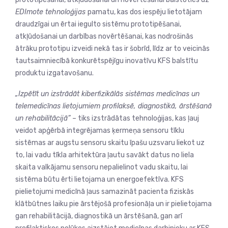
EDImote tehnoloģijas
pamatu, kas dos iespēju lietotājam
draudzīgai un ērtai iegulto sistēmu prototipēšanai,
atkļūdošanai un darbības novērtēšanai, kas nodrošinās
ātrāku prototipu izveidi nekā tas ir šobrīd, līdz ar to veicinās
tautsaimniecībā konkurētspējīgu inovatīvu KFS balstītu
produktu izgatavošanu.
„Izpētīt un izstrādāt kiberfizikālās sistēmas medicīnas un
telemedicīnas lietojumiem profilaksē, diagnostikā, ārstēšanā
un rehabilitācijā”
– tiks izstrādātas tehnoloģijas, kas ļauj
veidot apģērbā integrējamas ķermeņa sensoru tīklu
sistēmas ar augstu sensoru skaitu īpašu uzsvaru liekot uz
to, lai vadu tīkla arhitektūra ļautu savākt datus no liela
skaita valkājamu sensoru nepalielinot vadu skaitu, lai
sistēma būtu ērti lietojama un energoefektīva. KFS
pielietojumi medicīnā ļaus samazināt pacienta fiziskās
klātbūtnes laiku pie ārstējošā profesionāļa un ir pielietojama
gan rehabilitācijā, diagnostikā un ārstēšanā, gan arī