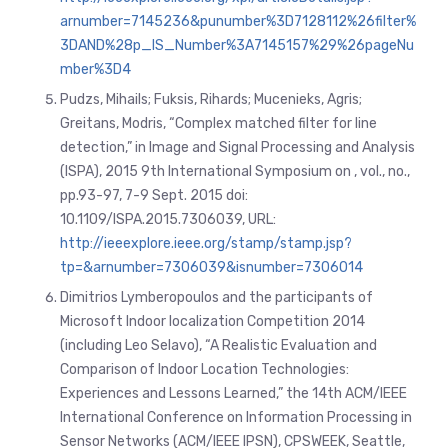
arnumber=7145236&punumber%3D7128112%26filter%
3DAND%28p_IS_Number%3A7145157%29%26pageNu
mber%3D4
Pudzs, Mihails; Fuksis, Rihards; Mucenieks, Agris;
Greitans, Modris, “Complex matched filter for line
detection,” in Image and Signal Processing and Analysis
(ISPA), 2015 9th International Symposium on , vol., no.,
pp.93-97, 7-9 Sept. 2015 doi:
10.1109/ISPA.2015.7306039, URL:
http://ieeexplore.ieee.org/stamp/stamp.jsp?
tp=&arnumber=7306039&isnumber=7306014
Dimitrios Lymberopoulos and the participants of
Microsoft Indoor localization Competition 2014
(including Leo Selavo), “A Realistic Evaluation and
Comparison of Indoor Location Technologies:
Experiences and Lessons Learned,” the 14th ACM/IEEE
International Conference on Information Processing in
Sensor Networks (ACM/IEEE IPSN), CPSWEEK, Seattle,