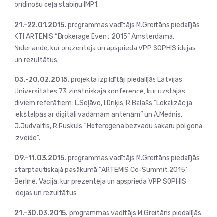
brīdinošu ceļa stabiņu IMP1.
21.-22.01.2015.
programmas vadītājs M.Greitāns piedalījās
KTI ARTEMIS “Brokerage Event 2015” Amsterdamā,
Nīderlandē, kur prezentēja un apsprieda VPP SOPHIS idejas
un rezultātus.
03.-20.02.2015.
projekta izpildītāji piedalījās Latvijas
Universitātes 73.zinātniskajā konferencē, kur uzstājās
diviem referātiem: L.Seļāvo, I.Driķis, R.Balašs “Lokalizācija
iekštelpās ar digitāli vadāmām antenām” un A.Mednis,
J.Judvaitis, R.Ruskuls “Heterogēna bezvadu sakaru poligona
izveide”.
09.-11.03.2015.
programmas vadītājs M.Greitāns piedalījās
starptautiskajā pasākumā “ARTEMIS Co-Summit 2015”
Berlīnē, Vācijā, kur prezentēja un apsprieda VPP SOPHIS
idejas un rezultātus.
21.-30.03.2015.
programmas vadītājs M.Greitāns piedalījās