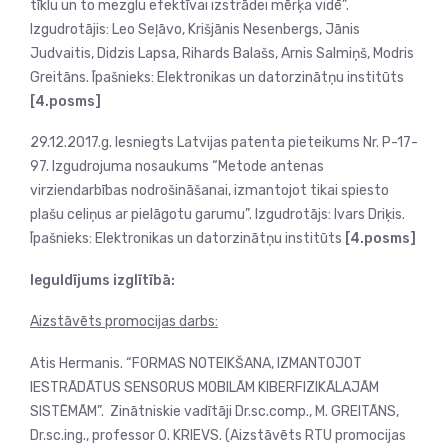
tīklu un to mezglu efektīvai izstrādei mērķa vidē”.
Izgudrotājis: Leo Seļāvo, Krišjānis Nesenbergs, Jānis
Judvaitis, Didzis Lapsa, Rihards Balašs, Arnis Salmiņš, Modris
Greitāns. Īpašnieks: Elektronikas un datorzinātņu institūts
[4.posms]
29.12.2017.g. Iesniegts Latvijas patenta pieteikums Nr. P-17-
97. Izgudrojuma nosaukums “Metode antenas
virziendarbības nodrošināšanai, izmantojot tikai spiesto
plašu celiņus ar pielāgotu garumu”. Izgudrotājs: Ivars Driķis.
Īpašnieks: Elektronikas un datorzinātņu institūts
[4.posms]
Ieguldījums izglītībā:
Aizstāvēts promocijas darbs:
Atis Hermanis. “FORMAS NOTEIKŠANA, IZMANTOJOT
IESTRĀDĀTUS SENSORUS MOBILĀM KIBERFIZIKĀLAJĀM
SISTĒMĀM”. Zinātniskie vadītāji Dr.sc.comp., M. GREITĀNS,
Dr.sc.ing., professor O. KRIEVS. (Aizstāvēts RTU promocijas