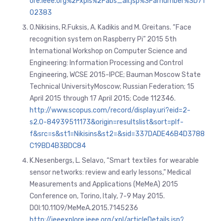
ore.ieee.org%2Fxpls%2Fabs_all.jsp%3Farnumber%3D71
02383
O.Nikisins, R.Fuksis, A. Kadikis and M. Greitans. “Face
recognition system on Raspberry Pi” 2015 5th
International Workshop on Computer Science and
Engineering: Information Processing and Control
Engineering, WCSE 2015-IPCE; Bauman Moscow State
Technical UniversityMoscow; Russian Federation; 15
April 2015 through 17 April 2015; Code 112346.
http://www.scopus.com/record/display.uri?eid=2-
s2.0-84939511173&origin=resultslist&sort=plf-
f&src=s&st1=Nikisins&st2=&sid=337DADE46B4D3788
C19BD4B3BDC84
K.Nesenbergs, L. Selavo, “Smart textiles for wearable
sensor networks: review and early lessons,” Medical
Measurements and Applications (MeMeA) 2015
Conference on, Torino, Italy, 7-9 May 2015.
DOI:10.1109/MeMeA.2015.7145236
http://ieeexplore.ieee.org/xpl/articleDetails.jsp?