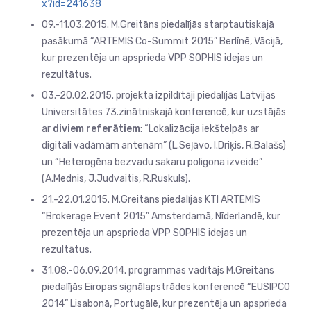
x?id=241638
09.-11.03.2015. M.Greitāns piedalījās starptautiskajā
pasākumā “ARTEMIS Co-Summit 2015” Berlīnē, Vācijā,
kur prezentēja un apsprieda VPP SOPHIS idejas un
rezultātus.
03.-20.02.2015. projekta izpildītāji piedalījās Latvijas
Universitātes 73.zinātniskajā konferencē, kur uzstājās
ar
diviem referātiem
: “Lokalizācija iekštelpās ar
digitāli vadāmām antenām” (L.Seļāvo, I.Driķis, R.Balašs)
un “Heterogēna bezvadu sakaru poligona izveide”
(A.Mednis, J.Judvaitis, R.Ruskuls).
21.-22.01.2015. M.Greitāns piedalījās KTI ARTEMIS
“Brokerage Event 2015” Amsterdamā, Nīderlandē, kur
prezentēja un apsprieda VPP SOPHIS idejas un
rezultātus.
31.08.-06.09.2014. programmas vadītājs M.Greitāns
piedalījās Eiropas signālapstrādes konferencē “EUSIPCO
2014” Lisabonā, Portugālē, kur prezentēja un apsprieda