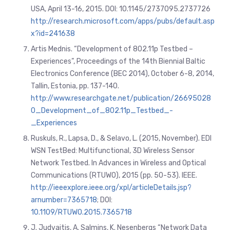
USA, April 13-16, 2015. DOI: 10.1145/2737095.2737726
http://research.microsoft.com/apps/pubs/default.asp
x?id=241638
Artis Mednis. “Development of 802.11p Testbed –
Experiences”, Proceedings of the 14th Biennial Baltic
Electronics Conference (BEC 2014), October 6-8, 2014,
Tallin, Estonia, pp. 137-140.
http://www.researchgate.net/publication/26695028
0_Development_of_802.11p_Testbed_-
_Experiences
Ruskuls, R., Lapsa, D., & Selavo, L. (2015, November). EDI
WSN TestBed: Multifunctional, 3D Wireless Sensor
Network Testbed. In Advances in Wireless and Optical
Communications (RTUWO), 2015 (pp. 50-53). IEEE.
http://ieeexplore.ieee.org/xpl/articleDetails.jsp?
arnumber=7365718
; DOI:
10.1109/RTUWO.2015.7365718
J. Judvaitis
,
A. Salmins
,
K. Nesenbergs “Network Data