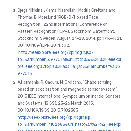
Oļegs Nikisins, , Kamal Nasrollahi, Modris Greitans and
Thomas B. Moeslund “RGB-D-T based Face
Recognition”, 22nd International Conference on
Pattern Recognition (ICPR), Stockholm Waterfront,
Stockholm, Sweden, August 24-28, 2014, pp.1716-1721.
DOI: 10.1109/ICPR.2014.302;
http://ieeexplore.ieee.org/xpl/login.jsp?
tp=&arnumber=6977013&url=http%3A%2F%2Fieeexpl
ore.ieee.org%2Fxpls%2Fabs_all.jsp%3Farnumber%3D6
977013
A.Hermanis, R. Cacurs, M. Greitans, “Shape sensing
based on acceleration and magnetic sensor system”,
2015 IEEE International Symposium on Inertial Sensors
and Systems (ISISS), 23-26 March 2015.
DOI:10.1109/ISISS.2015.7102383
http://ieeexplore.ieee.org/xpl/login.jsp?
tp=&arnumber=7102383&url=http%3A%2F%2Fieeexpl