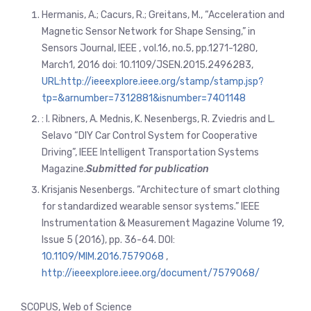
Hermanis, A.; Cacurs, R.; Greitans, M., “Acceleration and
Magnetic Sensor Network for Shape Sensing,” in
Sensors Journal, IEEE , vol.16, no.5, pp.1271-1280,
March1, 2016 doi: 10.1109/JSEN.2015.2496283,
URL:http://ieeexplore.ieee.org/stamp/stamp.jsp?
tp=&arnumber=7312881&isnumber=7401148
: I. Ribners, A. Mednis, K. Nesenbergs, R. Zviedris and L.
Selavo “DIY Car Control System for Cooperative
Driving”, IEEE Intelligent Transportation Systems
Magazine.
Submitted for publication
Krisjanis Nesenbergs. “Architecture of smart clothing
for standardized wearable sensor systems.” IEEE
Instrumentation & Measurement Magazine Volume 19,
Issue 5 (2016), pp. 36-64. DOI:
10.1109/MIM.2016.7579068
,
http://ieeexplore.ieee.org/document/7579068/
SCOPUS, Web of Science