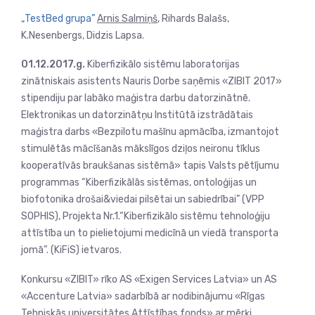
„TestBed grupa”
Arnis Salmiņš
, Rihards Balašs,
K.Nesenbergs, Didzis Lapsa.
01.12.2017.g.
Kiberfizikālo sistēmu laboratorijas
zinātniskais asistents Nauris Dorbe saņēmis «ZIBIT 2017»
stipendiju par labāko maģistra darbu datorzinātnē.
Elektronikas un datorzinātņu Institūtā izstrādātais
maģistra darbs «Bezpilotu mašīnu apmācība, izmantojot
stimulētās mācīšanās mākslīgos dziļos neironu tīklus
kooperatīvās braukšanas sistēmā» tapis Valsts pētījumu
programmas “Kiberfizikālās sistēmas, ontoloģijas un
biofotonika drošai&viedai pilsētai un sabiedrībai” (VPP
SOPHIS), Projekta Nr.1.“Kiberfizikālo sistēmu tehnoloģiju
attīstība un to pielietojumi medicīnā un viedā transporta
jomā”. (KiFiS) ietvaros.
Konkursu «ZIBIT» rīko AS «Exigen Services Latvia» un AS
«Accenture Latvia» sadarbībā ar nodibinājumu «Rīgas
Tehniskās universitātes Attīstības fonds» ar mērķi