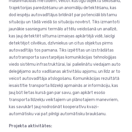
mašīnmācības metodēm, veicot kustīgu objektu sekošanu,
trajektorijas paredzēšanu un anomāliju detektēšanu, kas
dod iespēju autovadītājus brīdināt par potenciāli bīstamu
situāciju un tādā veidā šo situāciju novērst. Tiks izmantoti
jaunākie sasniegumi termālo attēlu veidošanā un analīzē,
kas ļauj detektēt siltuma izmaiņas apkārtējā vidē, laicīgi
detektējot cilvēkus, dzīvniekus un citus objektus pirms
autovadītājs tos pamana. Tiks izpētītas un izstrādātas
autotransporta savstarpējas komunikācijas tehnoloģijas
viedo sistēmu infrastruktūrai, lai palielinātu viedajam auto
deleģējamo auto vadīšanas aktivitāšu apjomu, un līdz ar to
veicot autovadītāja atslogošanu. Komunikācijas rezultātā
iesaistītie transporta līdzekļi apmainās ar informāciju, kas
ļauj būt lietas kursā gan par savu, gan apkārt esošo
transporta līdzekļu veiktajiem un plānotajiem manevriem,
kas savukārt ļauj nodrošināt kooperatīvu kvazi-
automātisku vai pat pilnīgi automātisku braukšanu.
Projekta aktivitātes: