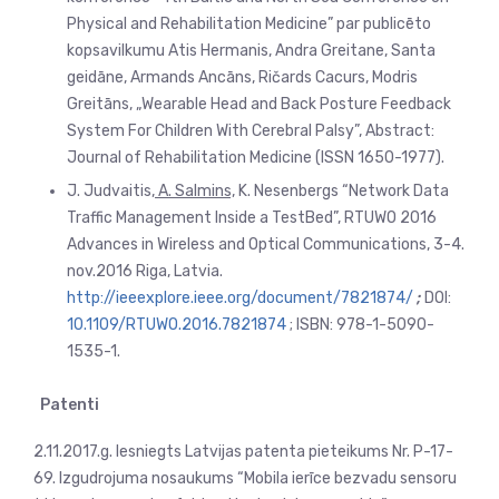
Physical and Rehabilitation Medicine” par publicēto
kopsavilkumu Atis Hermanis, Andra Greitane, Santa
geidāne, Armands Ancāns, Ričards Cacurs, Modris
Greitāns, „Wearable Head and Back Posture Feedback
System For Children With Cerebral Palsy”, Abstract:
Journal of Rehabilitation Medicine (ISSN 1650-1977).
J. Judvaitis,
A. Salmins,
K. Nesenbergs “Network Data
Traffic Management Inside a TestBed”, RTUWO 2016
Advances in Wireless and Optical Communications, 3-4.
nov.2016 Riga, Latvia.
http://ieeexplore.ieee.org/document/7821874/
;
DOI:
10.1109/RTUWO.2016.7821874
; ISBN: 978-1-5090-
1535-1.
Patenti
2.11.2017.g. Iesniegts Latvijas patenta pieteikums Nr. P-17-
69. Izgudrojuma nosaukums “Mobila ierīce bezvadu sensoru