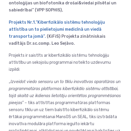
ontoloģijas un biofotonika drošai&viedai pilsētai un
sabiedrībai” (VPP SOPHIS),
Projekts Nr.1.“Kiberfizikālo sistēmu tehnoloģiju
attīstība un to pielietojumi medicīnā un viedā
transporta jomā”.
(KiFiS) Projekta zinātniskais
vadītājs Dr.sc.comp. Leo Seļāvo.
Projekts ir saistīts ar kiberfizikālo sistēmu tehnoloģiju
attīstību un sekojošu programmai noteikto uzdevumu
izpildi:
„
Izveidot viedo sensoru un to tīklu inovatīvas aparatūras un
programmatūras platformas kiberfizikālo sistēmu attīstībai,
tajā skaitā uz ikdienas lietotāju orientētas programmēšanas
pieejas
” – tiks attīstītas programmatūras platformas
sensoru tīklu un uz tiem balstīto kiberfizikālo sistēmu
ērtākai programmēšanai MansOS un SEAL, tiks izstrādāta
inovatīva modulāra platforma iegulto iekārtu
prototipēšanai, atkļūdošanai un novērtēšanai balstoties uz