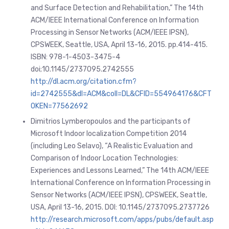
and Surface Detection and Rehabilitation,” The 14th
ACM/IEEE International Conference on Information
Processing in Sensor Networks (ACM/IEEE IPSN),
CPSWEEK, Seattle, USA, April 13-16, 2015. pp.414-415.
ISBN: 978-1-4503-3475-4
doi;10.1145/2737095.2742555
http://dl.acm.org/citation.cfm?
id=2742555&dl=ACM&coll=DL&CFID=554964176&CFT
OKEN=77562692
Dimitrios Lymberopoulos and the participants of
Microsoft Indoor localization Competition 2014
(including Leo Selavo), “A Realistic Evaluation and
Comparison of Indoor Location Technologies:
Experiences and Lessons Learned,” The 14th ACM/IEEE
International Conference on Information Processing in
Sensor Networks (ACM/IEEE IPSN), CPSWEEK, Seattle,
USA, April 13-16, 2015. DOI: 10.1145/2737095.2737726
http://research.microsoft.com/apps/pubs/default.asp