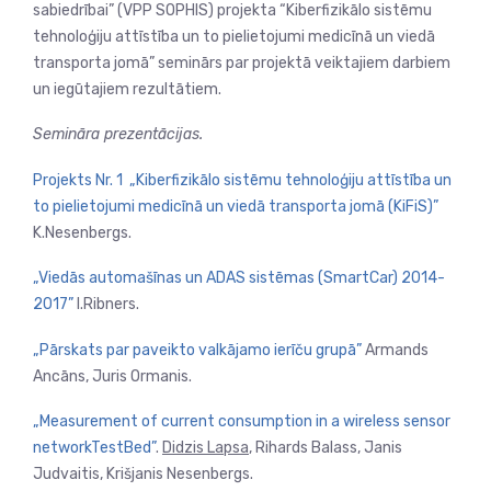
sabiedrībai” (VPP SOPHIS) projekta “Kiberfizikālo sistēmu
tehnoloģiju attīstība un to pielietojumi medicīnā un viedā
transporta jomā” seminārs par projektā veiktajiem darbiem
un iegūtajiem rezultātiem.
Semināra prezentācijas.
Projekts Nr. 1 „Kiberfizikālo sistēmu tehnoloģiju attīstība un
to pielietojumi medicīnā un viedā transporta jomā (KiFiS)”
K.Nesenbergs.
„Viedās automašīnas un ADAS sistēmas (SmartCar) 2014-
2017”
I.Ribners.
„Pārskats par paveikto valkājamo ierīču grupā”
Armands
Ancāns,
Juris Ormanis.
„Measurement of current consumption in a wireless sensor
networkTestBed”
.
Didzis Lapsa
, Rihards Balass, Janis
Judvaitis, Krišjanis Nesenbergs.