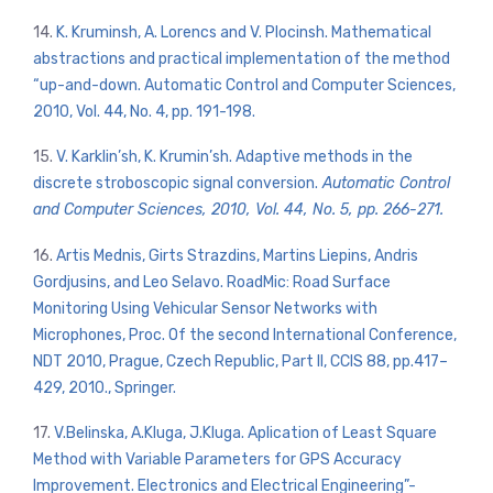
14.
K. Kruminsh, A. Lorencs and V. Plocinsh. Mathematical
abstractions and practical implementation of the method
“up-and-down. Automatic Control and Computer Sciences,
2010, Vol. 44, No. 4, pp. 191-198.
15.
V. Karklin’sh, K. Krumin’sh. Adaptive methods in the
discrete stroboscopic signal conversion.
Automatic Control
and Computer Sciences, 2010, Vol. 44, No. 5, pp. 266-271.
16.
Artis Mednis, Girts Strazdins, Martins Liepins, Andris
Gordjusins, and Leo Selavo. RoadMic: Road Surface
Monitoring Using Vehicular Sensor Networks with
Microphones, Proc. Of the second International Conference,
NDT 2010, Prague, Czech Republic, Part II, CCIS 88, pp.417–
429, 2010., Springer.
17.
V.Belinska, A.Kluga, J.Kluga. Aplication of Least Square
Method with Variable Parameters for GPS Accuracy
Improvement. Electronics and Electrical Engineering”-