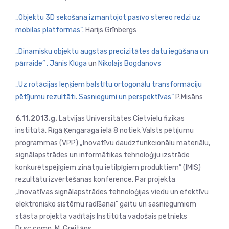
„Objektu 3D sekošana izmantojot pasīvo stereo redzi uz
mobilas platformas”.
Harijs Grīnbergs
„Dinamisku objektu augstas precizitātes datu iegūšana un
pārraide” . Jānis Klūga
un
Nikolajs Bogdanovs
„Uz rotācijas leņķiem balstītu ortogonālu transformāciju
pētījumu rezultāti. Sasniegumi un perspektīvas”
P.Misāns
6.11.2013.g.
Latvijas Universitātes Cietvielu fizikas
institūtā, Rīgā Ķengaraga ielā 8 notiek Valsts pētījumu
programmas (VPP) „Inovatīvu daudzfunkcionālu materiālu,
signālapstrādes un informātikas tehnoloģiju izstrāde
konkurētspējīgiem zinātņu ietilpīgiem produktiem” (IMIS)
rezultātu izvērtēšanas konference. Par projekta
„Inovatīvas signālapstrādes tehnoloģijas viedu un efektīvu
elektronisko sistēmu radīšanai” gaitu un sasniegumiem
stāsta projekta vadītājs Institūta vadošais pētnieks
Dr.sc.comp. M. Greitāns.