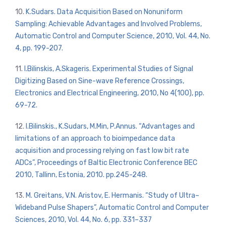
10.
K.Sudars. Data Acquisition Based on Nonuniform
Sampling: Achievable Advantages and Involved Problems,
Automatic Control and Computer Science, 2010, Vol. 44, No.
4, pp. 199-207.
11.
I.Bilinskis, A.Skageris. Experimental Studies of Signal
Digitizing Based on Sine-wave Reference Crossings,
Electronics and Electrical Engineering, 2010, No 4(100), pp.
69-72.
12.
I.Bilinskis., K.Sudars, M.Min, P.Annus. “Advantages and
limitations of an approach to bioimpedance data
acquisition and processing relying on fast low bit rate
ADCs”, Proceedings of Baltic Electronic Conference BEC
2010, Tallinn, Estonia, 2010. pp.245-248.
13.
M. Greitans, V.N. Aristov, E. Hermanis. “Study of Ultra–
Wideband Pulse Shapers”, Automatic Control and Computer
Sciences, 2010, Vol. 44, No. 6, pp. 331–337