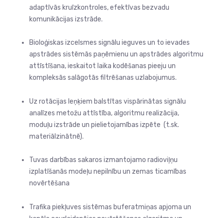
adaptīvās kruīzkontroles, efektīvas bezvadu
komunikācijas izstrāde.
Bioloģiskas izcelsmes signālu ieguves un to ievades
apstrādes sistēmās paņēmienu un apstrādes algoritmu
attīstīšana, ieskaitot laika kodēšanas pieeju un
kompleksās salāgotās filtrēšanas uzlabojumus.
Uz rotācijas leņķiem balstītas vispārinātas signālu
analīzes metožu attīstība, algoritmu realizācija,
moduļu izstrāde un pielietojamības izpēte (t.sk.
materiālzinātnē).
Tuvas darbības sakaros izmantojamo radioviļņu
izplatīšanās modeļu nepilnību un zemas ticamības
novērtēšana
Trafika piekļuves sistēmas buferatmiņas apjoma un