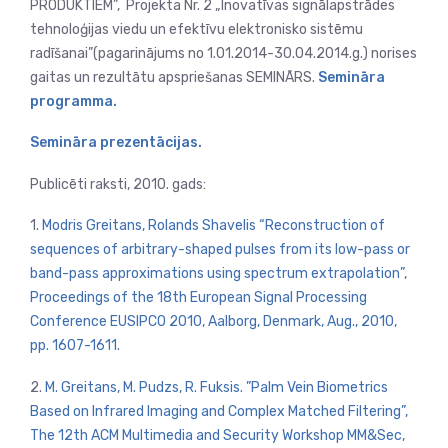
PRODUKTIEM”, Projekta Nr. 2 „Inovatīvas signālapstrādes
tehnoloģijas viedu un efektīvu elektronisko sistēmu
radīšanai”(pagarinājums no 1.01.2014-30.04.2014.g.) norises
gaitas un rezultātu apspriešanas SEMINĀRS.
Semināra
programma.
Semināra prezentācijas.
Publicēti raksti,
2010. gads
:
1.
Modris Greitans, Rolands Shavelis “Reconstruction of
sequences of arbitrary-shaped pulses from its low-pass or
band-pass approximations using spectrum extrapolation”,
Proceedings of the 18th European Signal Processing
Conference EUSIPCO 2010, Aalborg, Denmark, Aug., 2010,
pp. 1607-1611.
2.
M. Greitans, M. Pudzs, R. Fuksis. ”Palm Vein Biometrics
Based on Infrared Imaging and Complex Matched Filtering”,
The 12th ACM Multimedia and Security Workshop MM&Sec,