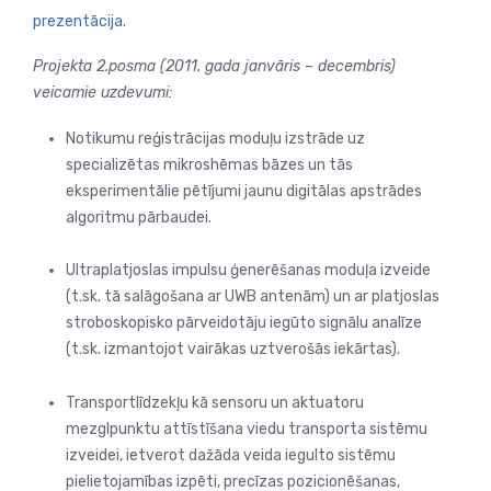
prezentācija.
Projekta 2.posma (2011. gada janvāris – decembris)
veicamie uzdevumi:
Notikumu reģistrācijas moduļu izstrāde uz
specializētas mikroshēmas bāzes un tās
eksperimentālie pētījumi jaunu digitālas apstrādes
algoritmu pārbaudei.
Ultraplatjoslas impulsu ģenerēšanas moduļa izveide
(t.sk. tā salāgošana ar UWB antenām) un ar platjoslas
stroboskopisko pārveidotāju iegūto signālu analīze
(t.sk. izmantojot vairākas uztverošās iekārtas).
Transportlīdzekļu kā sensoru un aktuatoru
mezglpunktu attīstīšana viedu transporta sistēmu
izveidei, ietverot dažāda veida iegulto sistēmu
pielietojamības izpēti, precīzas pozicionēšanas,