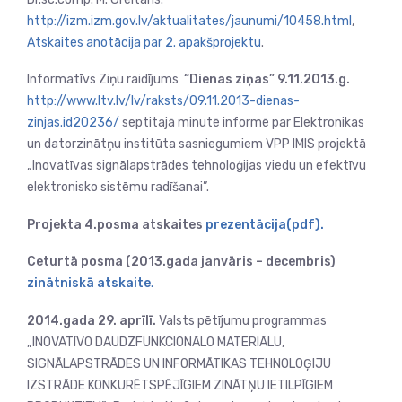
http://izm.izm.gov.lv/aktualitates/jaunumi/10458.html
,
Atskaites anotācija par 2. apakšprojektu
.
Informatīvs Ziņu raidījums
“Dienas ziņas” 9.11.2013.g.
http://www.ltv.lv/lv/raksts/09.11.2013-dienas-
zinjas.id20236/
septitajā minutē informē par Elektronikas
un datorzinātņu institūta sasniegumiem VPP IMIS projektā
„Inovatīvas signālapstrādes tehnoloģijas viedu un efektīvu
elektronisko sistēmu radīšanai”.
Projekta 4.posma atskaites
prezentācija(pdf).
Ceturtā posma (2013.gada janvāris – decembris)
zinātniskā atskaite
.
2014.gada 29. aprīlī.
Valsts pētījumu programmas
„INOVATĪVO DAUDZFUNKCIONĀLO MATERIĀLU,
SIGNĀLAPSTRĀDES UN INFORMĀTIKAS TEHNOLOĢIJU
IZSTRĀDE KONKURĒTSPĒJĪGIEM ZINĀTŅU IETILPĪGIEM