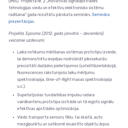
(IMIS)” Projekta Nr. 2 „Inovatīvas signālapstrādes
tehnoloģijas viedu un efektīvu elektronisko sistēmu
radīšanai” gada rezultātu pārskata seminārs.
Semināra
prezentācijas.
Projekta 3.posma (2012. gada janvāris – decembris)
veicamie uzdevumi:
Laika notikumu mērīšanas sistēmas prototipu izveide,
lai demonstrētu iespējas nodrošināt pikosekunžu
precizitāti dažādos pielietojumos (satelitlāzerlokācijā,
fluorescences raksturojošo laiku mērījumu
spektroskopija,
time-of-flight
masas spektroskopija
u.c.).
Superlatjoslas tuvdarbibas impulsu radara
vairākantenu prototipa izstrāde un tā iegūto signālu
efektīvas apstrādes optimizācija.
Viedo transporta sensoru tīklu, tai skaitā, auto
mezglpunktu un satiksmē iesaistīto objektu ārpus