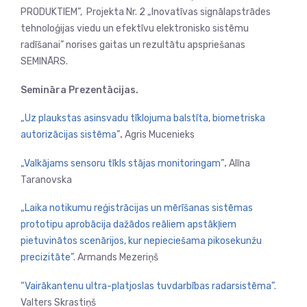
PRODUKTIEM”, Projekta Nr. 2 „Inovatīvas signālapstrādes
tehnoloģijas viedu un efektīvu elektronisko sistēmu
radīšanai” norises gaitas un rezultātu apspriešanas
SEMINĀRS.
Semināra Prezentācijas.
„Uz plaukstas asinsvadu tīklojuma balstīta, biometriska
autorizācijas sistēma”
.
Agris Mucenieks
„Valkājams sensoru tīkls stājas monitoringam”
.
Alīna
Taranovska
„Laika notikumu reģistrācijas un mērīšanas sistēmas
prototipu aprobācija dažādos reāliem apstākļiem
pietuvinātos scenārijos, kur nepieciešama pikosekunžu
precizitāte”.
Armands Mezeriņš
“Vairākantenu ultra-platjoslas tuvdarbības radarsistēma”.
Valters Skrastiņš