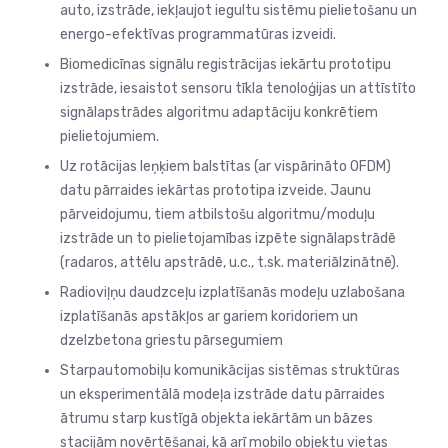
auto, izstrāde, iekļaujot iegultu sistēmu pielietošanu un
energo-efektīvas programmatūras izveidi.
Biomedicīnas signālu registrācijas iekārtu prototipu
izstrāde, iesaistot sensoru tīkla tenoloģijas un attīstīto
signālapstrādes algoritmu adaptāciju konkrētiem
pielietojumiem.
Uz rotācijas leņķiem balstītas (ar vispārināto OFDM)
datu pārraides iekārtas prototipa izveide. Jaunu
pārveidojumu, tiem atbilstošu algoritmu/moduļu
izstrāde un to pielietojamības izpēte signālapstrādē
(radaros, attēlu apstrādē, u.c., t.sk. materiālzinātnē).
Radioviļņu daudzceļu izplatīšanās modeļu uzlabošana
izplatīšanās apstākļos ar gariem koridoriem un
dzelzbetona griestu pārsegumiem
Starpautomobiļu komunikācijas sistēmas struktūras
un eksperimentālā modeļa izstrāde datu pārraides
ātrumu starp kustīgā objekta iekārtām un bāzes
stacijām novērtēšanai, kā arī mobilo objektu vietas