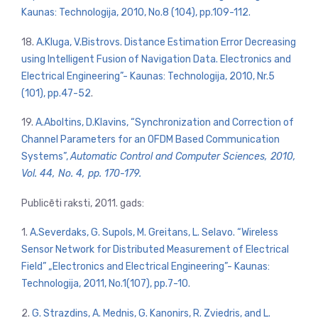
Kaunas: Technologija, 2010, No.8 (104), pp.109-112.
18.
A.Kluga, V.Bistrovs. Distance Estimation Error Decreasing
using Intelligent Fusion of Navigation Data. Electronics and
Electrical Engineering”- Kaunas: Technologija, 2010, Nr.5
(101), pp.47-52
.
19.
A.Aboltins, D.Klavins, “Synchronization and Correction of
Channel Parameters for an OFDM Based Communication
Systems”,
Automatic Control and Computer Sciences, 2010,
Vol. 44, No. 4, pp. 170-179.
Publicēti raksti,
2011. gads
:
1.
A.Severdaks, G. Supols, M. Greitans, L. Selavo.
“
Wireless
Sensor Network for Distributed Measurement of Electrical
Field” „Electronics and Electrical Engineering”- Kaunas:
Technologija, 2011, No.1(107), pp.7-10.
2.
G. Strazdins, A. Mednis, G. Kanonirs, R. Zviedris, and L.