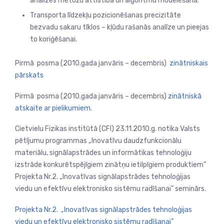
analīzes metožu attīstība un algoritmu modelēšana.
Transporta līdzekļu pozicionēšanas precizitāte
bezvadu sakaru tīklos – kļūdu rašanās analīze un pieejas
to koriģēšanai.
Pirmā posma (2010.gada janvāris – decembris)
zinātniskais
pārskats
Pirmā posma (2010.gada janvāris – decembris)
zinātniskā
atskaite ar pielikumiem.
Cietvielu Fizikas institūtā (CFI) 23.11.2010.g. notika Valsts
pētījumu programmas „Inovatīvu daudzfunkcionālu
materiālu, signālapstrādes un informātikas tehnoloģiju
izstrāde konkurētspējīgiem zinātņu ietilpīgiem produktiem”
Projekta Nr.2. „Inovatīvas signālapstrādes tehnoloģijas
viedu un efektīvu elektronisko sistēmu radīšanai” seminārs.
Projekta Nr.2. „Inovatīvas signālapstrādes tehnoloģijas
viedu un efektīvu elektronisko sistēmu radīšanai”