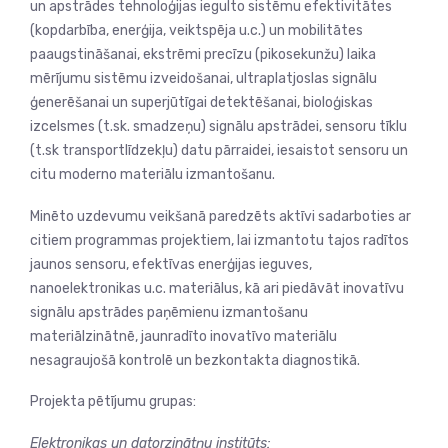
un apstrādes tehnoloģijas iegulto sistēmu efektivitātes
(kopdarbība, enerģija, veiktspēja u.c.) un mobilitātes
paaugstināšanai, ekstrēmi precīzu (pikosekunžu) laika
mērījumu sistēmu izveidošanai, ultraplatjoslas signālu
ģenerēšanai un superjūtīgai detektēšanai, bioloģiskas
izcelsmes (t.sk. smadzeņu) signālu apstrādei, sensoru tīklu
(t.sk transportlīdzekļu) datu pārraidei, iesaistot sensoru un
citu moderno materiālu izmantošanu.
Minēto uzdevumu veikšanā paredzēts aktīvi sadarboties ar
citiem programmas projektiem, lai izmantotu tajos radītos
jaunos sensoru, efektīvas enerģijas ieguves,
nanoelektronikas u.c. materiālus, kā ari piedāvāt inovatīvu
signālu apstrādes paņēmienu izmantošanu
materiālzinātnē, jaunradīto inovatīvo materiālu
nesagraujošā kontrolē un bezkontakta diagnostikā.
Projekta pētījumu grupas:
Elektronikas un datorzinātņu institūts: