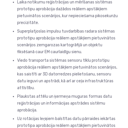
Laika notikumu reģistrācijas un mērīšanas sistēmas
prototipu aprobācija dažādos reāliem apstākļiem
pietuvinātos scenārijos, kur nepieciešama pikosekunžu
precizitāte.
Superplatjoslas impulsu tuvdarbības radara sistēmas
prototipu aprobācija reāliem apstākļiem pietuvinātos
scenārijos zemgarozas kartogrāfijā un objektu
fiksēšanā caur EM caurlaidīgu sienu.
Viedo transporta sistēmas sensoru tīklu prototipu
aprobācija reāliem apstākļiem pietuvinātos scenārijos,
kas saistīti ar 3D datorredzes pielietošanu, sensoru
datu ieguvi un apstrādi, kā arī ar ceļa infrastruktūras
attīstību.
Plaukstas attēlu un ķermeņa muguras formas datu
reģistrācijas un informācijas apstrādes sistēmu
aprobācija.
Uz rotācijas leņķiem balstītas datu pārraides iekārtas
prototipa aprobācija reāliem apstākļiem pietuvinātos