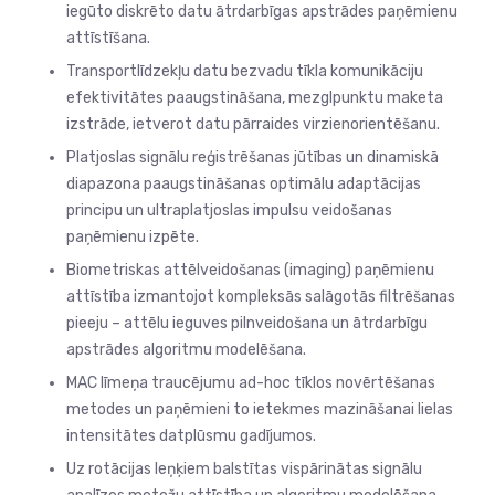
iegūto diskrēto datu ātrdarbīgas apstrādes paņēmienu
attīstīšana.
Transportlīdzekļu datu bezvadu tīkla komunikāciju
efektivitātes paaugstināšana, mezglpunktu maketa
izstrāde, ietverot datu pārraides virzienorientēšanu.
Platjoslas signālu reģistrēšanas jūtības un dinamiskā
diapazona paaugstināšanas optimālu adaptācijas
principu un ultraplatjoslas impulsu veidošanas
paņēmienu izpēte.
Biometriskas attēlveidošanas (imaging) paņēmienu
attīstība izmantojot kompleksās salāgotās filtrēšanas
pieeju – attēlu ieguves pilnveidošana un ātrdarbīgu
apstrādes algoritmu modelēšana.
MAC līmeņa traucējumu ad-hoc tīklos novērtēšanas
metodes un paņēmieni to ietekmes mazināšanai lielas
intensitātes datplūsmu gadījumos.
Uz rotācijas leņķiem balstītas vispārinātas signālu