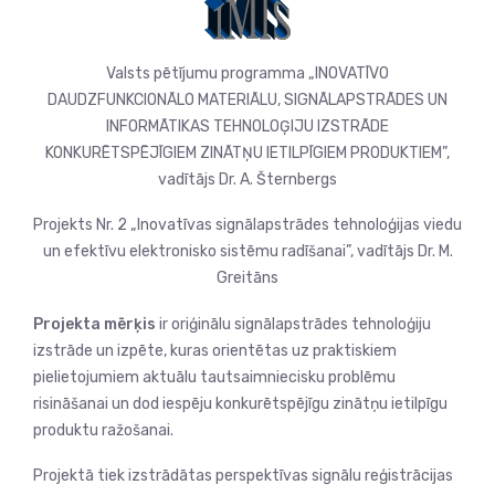
Valsts pētījumu programma „INOVATĪVO
DAUDZFUNKCIONĀLO MATERIĀLU, SIGNĀLAPSTRĀDES UN
INFORMĀTIKAS TEHNOLOĢIJU IZSTRĀDE
KONKURĒTSPĒJĪGIEM ZINĀTŅU IETILPĪGIEM PRODUKTIEM”,
vadītājs Dr. A. Šternbergs
Projekts Nr. 2 „Inovatīvas signālapstrādes tehnoloģijas viedu
un efektīvu elektronisko sistēmu radīšanai”, vadītājs Dr. M.
Greitāns
Projekta mērķis
ir oriģinālu signālapstrādes tehnoloģiju
izstrāde un izpēte, kuras orientētas uz praktiskiem
pielietojumiem aktuālu tautsaimniecisku problēmu
risināšanai un dod iespēju konkurētspējīgu zinātņu ietilpīgu
produktu ražošanai.
Projektā tiek izstrādātas perspektīvas signālu reģistrācijas