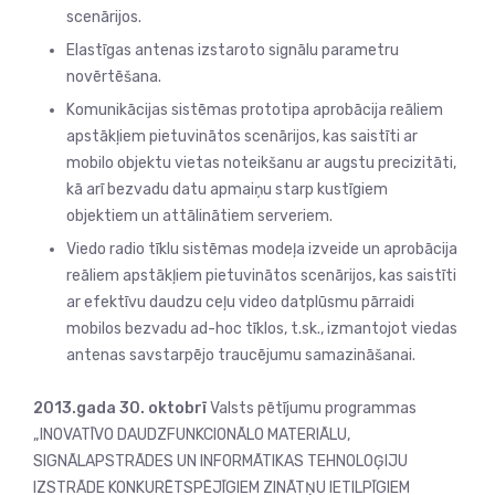
scenārijos.
Elastīgas antenas izstaroto signālu parametru
novērtēšana.
Komunikācijas sistēmas prototipa aprobācija reāliem
apstākļiem pietuvinātos scenārijos, kas saistīti ar
mobilo objektu vietas noteikšanu ar augstu precizitāti,
kā arī bezvadu datu apmaiņu starp kustīgiem
objektiem un attālinātiem serveriem.
Viedo radio tīklu sistēmas modeļa izveide un aprobācija
reāliem apstākļiem pietuvinātos scenārijos, kas saistīti
ar efektīvu daudzu ceļu video datplūsmu pārraidi
mobilos bezvadu ad-hoc tīklos, t.sk., izmantojot viedas
antenas savstarpējo traucējumu samazināšanai.
2013.gada 30. oktobrī
Valsts pētījumu programmas
„INOVATĪVO DAUDZFUNKCIONĀLO MATERIĀLU,
SIGNĀLAPSTRĀDES UN INFORMĀTIKAS TEHNOLOĢIJU
IZSTRĀDE KONKURĒTSPĒJĪGIEM ZINĀTŅU IETILPĪGIEM