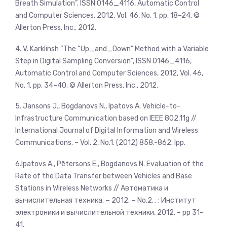
Breath Simulation”. ISSN 0146_4116, Automatic Control
and Computer Sciences, 2012, Vol. 46, No. 1, pp. 18–24. ©
Allerton Press, Inc., 2012.
4. V. Karklinsh “The “Up_and_Down” Method with a Variable
Step in Digital Sampling Conversion”, ISSN 0146_4116,
Automatic Control and Computer Sciences, 2012, Vol. 46,
No. 1, pp. 34–40. © Allerton Press, Inc., 2012.
5. Jansons J., Bogdanovs N., Ipatovs A. Vehicle-to-
Infrastructure Communication based on IEEE 802.11g //
International Journal of Digital Information and Wireless
Communications. – Vol. 2, No.1. (2012) 858.-862. lpp.
6.Ipatovs A., Pētersons E., Bogdanovs N. Evaluation of the
Rate of the Data Transfer between Vehicles and Base
Stations in Wireless Networks // Автоматика и
вычислительная техника. − 2012. − No.2. , : Институт
электроники и вычислительной техники, 2012. – pp 31-
41.