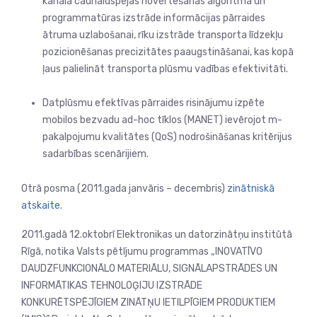
kanāla caurlaidspējas novērtēšanas algoritma un
programmatūras izstrāde informācijas pārraides
ātruma uzlabošanai, rīku izstrāde transporta līdzekļu
pozicionēšanas precizitātes paaugstināšanai, kas kopā
ļaus palielināt transporta plūsmu vadības efektivitāti.
Datplūsmu efektīvas pārraides risinājumu izpēte
mobilos bezvadu ad-hoc tīklos (MANET) ievērojot m-
pakalpojumu kvalitātes (QoS) nodrošināšanas kritērijus
sadarbības scenārijiem.
Otrā posma (2011.gada janvāris – decembris)
zinātniskā
atskaite
.
2011.gadā 12.oktobrī
Elektronikas un datorzinātņu institūtā
Rīgā, notika Valsts pētījumu programmas „INOVATĪVO
DAUDZFUNKCIONĀLO MATERIĀLU, SIGNĀLAPSTRĀDES UN
INFORMĀTIKAS TEHNOLOĢIJU IZSTRĀDE
KONKURĒTSPĒJĪGIEM ZINĀTŅU IETILPĪGIEM PRODUKTIEM