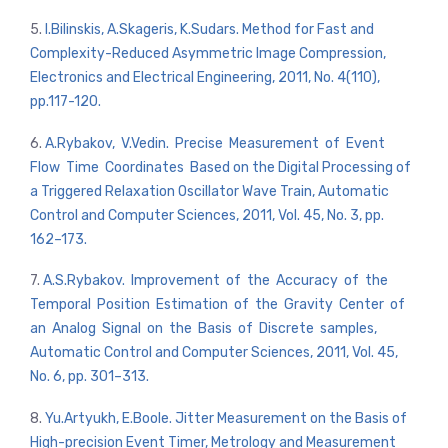
5.
I.Bilinskis, A.Skageris, K.Sudars. Method for Fast and
Complexity-Reduced Asymmetric Image Compression,
Electronics and Electrical Engineering, 2011, No. 4(110),
pp.117-120.
6.
A.Rybakov, V.Vedin. Precise Measurement of Event
Flow Time Coordinates Based on the Digital Processing of
a Triggered Relaxation Oscillator Wave Train, Automatic
Control and Computer Sciences, 2011, Vol. 45, No. 3, pp.
162–173.
7.
A.S.Rybakov. Improvement of the Accuracy of the
Temporal Position Estimation of the Gravity Center of
an Analog Signal on the Basis of Discrete samples,
Automatic Control and Computer Sciences, 2011, Vol. 45,
No. 6, pp. 301–313.
8.
Yu.Artyukh, E.Boole. Jitter Measurement on the Basis of
High-precision Event Timer, Metrology and Measurement