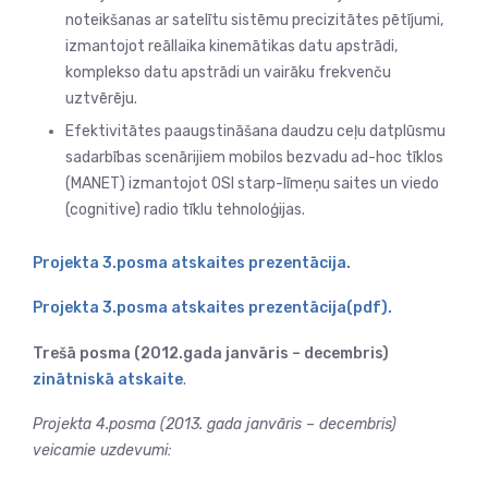
noteikšanas ar satelītu sistēmu precizitātes pētījumi,
izmantojot reāllaika kinemātikas datu apstrādi,
komplekso datu apstrādi un vairāku frekvenču
uztvērēju.
Efektivitātes paaugstināšana daudzu ceļu datplūsmu
sadarbības scenārijiem mobilos bezvadu ad-hoc tīklos
(MANET) izmantojot OSI starp-līmeņu saites un viedo
(cognitive) radio tīklu tehnoloģijas.
Projekta 3.posma atskaites prezentācija.
Projekta 3.posma atskaites prezentācija(pdf).
Trešā posma (2012.gada janvāris – decembris)
zinātniskā atskaite
.
Projekta 4.posma (2013. gada janvāris – decembris)
veicamie uzdevumi: