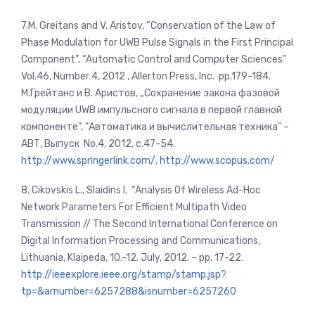
7.M. Greitans and V. Aristov, “Conservation of the Law of
Phase Modulation for UWB Pulse Signals in the First Principal
Component”, “Automatic Control and Computer Sciences”
Vol.46, Number 4, 2012 , Allerton Press, Inc. pp.179-184.
М.Грейтанс и В. Аристов, „Сохранение закона фазовой
модуляции UWB импульсного сигнала в первой главной
компоненте”, ”Автоматика и вычислительная техника” –
АВТ, Выпуск No.4, 2012, с.47-54.
http://www.springerlink.com/
,
http://www.scopus.com/
8. Cikovskis L., Slaidins I. “Analysis Of Wireless Ad-Hoc
Network Parameters For Efficient Multipath Video
Transmission // The Second International Conference on
Digital Information Processing and Communications,
Lithuania, Klaipeda, 10.-12. July, 2012. – pp. 17-22.
http://ieeexplore.ieee.org/stamp/stamp.jsp?
tp=&arnumber=6257288&isnumber=6257260