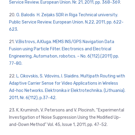
Service Review. European Union. Nr. 21, 2011, pp. 368-369
.
20.
G. Balodis H. Zeiļaks SDR in Riga Technical university.
Public Service Review. European Union. N.22, 2011, pp. 622-
623.
21.
V.Bistrovs, A.Kluga. MEMS INS/GPS Navigation Data
Fusion using Particle Filter. Electronics and Electrical
Engineering, Automatıon, robotıcs. – No. 6(112).(2011) pp.
77-80.
22.
L. Cikovskis, S. Vdovins, I. Slaidins. Multipath Routing with
Adaptive Carrier Sense for Video Applications in Wireless
Ad-hoc Networks. Elektronika ir Elektrotechnika. (Lithuania).
2011, Nr. 6(112), p.37-42.
23. K. Kruminsh, V. Petersons and V. Plocinsh, “Experimental
Investigation of Noise Suppression Using the Modified Up-
and-Down Method”
Vol. 45, Issue 1, 2011, pp. 47-52.