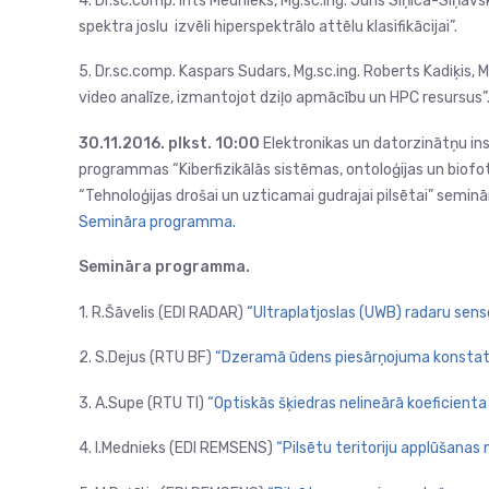
4. Dr.sc.comp. Ints Mednieks, Mg.sc.ing. Juris Siņica-Siņavs
spektra joslu izvēli hiperspektrālo attēlu klasifikācijai”.
5. Dr.sc.comp. Kaspars Sudars, Mg.sc.ing. Roberts Kadiķis, 
video analīze, izmantojot dziļo apmācību un HPC resursus”
30.11.2016. plkst. 10:00
Elektronikas un datorzinātņu inst
programmas “Kiberfizikālās sistēmas, ontoloģijas un biofot
“Tehnoloģijas drošai un uzticamai gudrajai pilsētai” semin
Semināra programma.
Semināra programma.
1. R.Šāvelis (EDI RADAR)
“Ultraplatjoslas (UWB) radaru sens
2. S.Dejus (RTU BF)
“Dzeramā ūdens piesārņojuma konstatē
3. A.Supe (RTU TI)
“Optiskās šķiedras nelineārā koeficien
4. I.Mednieks (EDI REMSENS)
“Pilsētu teritoriju applūšana