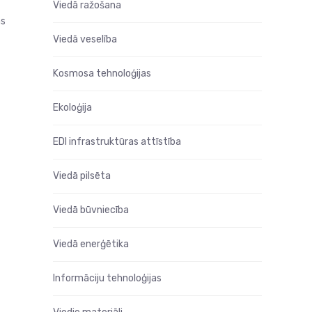
Viedā ražošana
ās
Viedā veselība
Kosmosa tehnoloģijas
Ekoloģija
EDI infrastruktūras attīstība
Viedā pilsēta
Viedā būvniecība
Viedā enerģētika
Informāciju tehnoloģijas