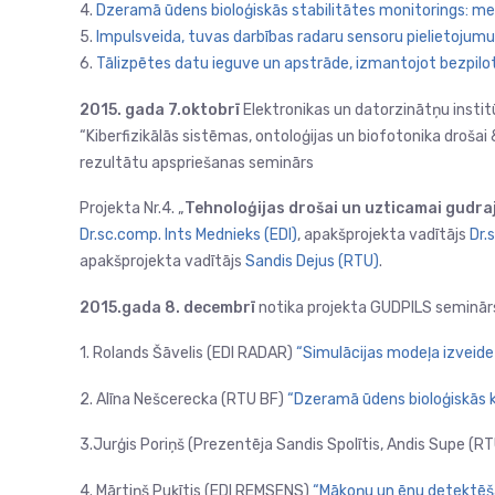
4.
Dzeramā ūdens bioloģiskās stabilitātes monitorings: m
5.
Impulsveida, tuvas darbības radaru sensoru pielietojum
6.
Tālizpētes datu ieguve un apstrāde, izmantojot bezpilo
2015. gada 7.oktobrī
Elektronikas un datorzinātņu insti
“Kiberfizikālās sistēmas, ontoloģijas un biofotonika drošai 
rezultātu apspriešanas seminārs
Projekta Nr.4. „
Tehnoloģijas drošai un uzticamai gudraj
Dr.sc.comp. Ints Mednieks (EDI)
, apakšprojekta vadītājs
Dr.
apakšprojekta vadītājs
Sandis Dejus (RTU)
.
2015.gada 8. decembrī
notika projekta GUDPILS seminārs
1. Rolands Šāvelis (EDI RADAR)
“Simulācijas modeļa izveide
2. Alīna Nešcerecka (RTU BF)
“Dzeramā ūdens bioloģiskās k
3.Jurģis Poriņš (Prezentēja Sandis Spolītis, Andis Supe (RT
4. Mārtiņš Puķītis (EDI REMSENS)
“Mākoņu un ēnu detektēša