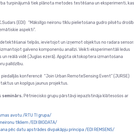
rba turpinājumā tiek plānota metodes testēšana un eksperimenti, ka
Sudars (EDI): “Mākslīgo neironu tīklu pielietošana gudro pilsētu drošī
emātiskie aspekti”.
etektēšanai telpās, ievietojot un izņemot objektus no radara sensor
izmantojot galveno komponenšu analīzi. Veikti eksperimentāli ledus
os un reālā vidē (Juglas ezerā). Apgūta oktokoptera izmantošana
ru palīdzību.
kis piedalījās konferencē “Join Urban RemoteSensing Event” (JURSE)
ntaktus un kopīgus jaunus projektus.
is
seminārs.
Pētniecisko grupu pārstāvji iepazīstināja klātesošos ar
smas avotu /RTU TI grupa/
m neironu tīkliem /EDI BIGDATA/
ošana pēc datu apstrādes divpakāpju principa /EDI REMSENS/