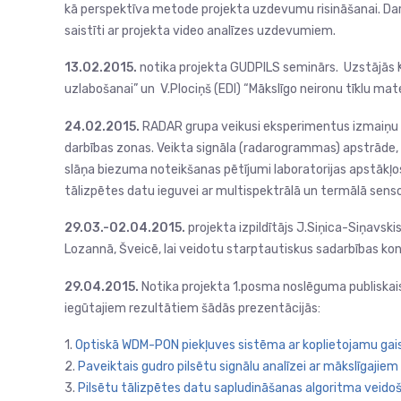
kā perspektīva metode projekta uzdevumu risināšanai. Da
saistīti ar projekta video analīzes uzdevumiem.
13.02.2015.
notika projekta GUDPILS seminārs. Uzstājās K.
uzlabošanai” un V.Plociņš (EDI) “Mākslīgo neironu tīklu mat
24.02.2015.
RADAR grupa veikusi eksperimentus izmaiņu d
darbības zonas. Veikta signāla (radarogrammas) apstrāde, 
slāņa biezuma noteikšanas pētījumi laboratorijas apstākļ
tālizpētes datu ieguvei ar multispektrālā un termālā senso
29.03.-02.04.2015.
projekta izpildītājs J.Siņica-Siņavs
Lozannā, Šveicē, lai veidotu starptautiskus sadarbības ko
29.04.2015.
Notika projekta 1.posma noslēguma publiska
iegūtajiem rezultātiem šādās prezentācijās:
1.
Optiskā WDM-PON piekļuves sistēma ar koplietojamu gai
2.
Paveiktais gudro pilsētu signālu analīzei ar mākslīgajie
3.
Pilsētu tālizpētes datu sapludināšanas algoritma veid