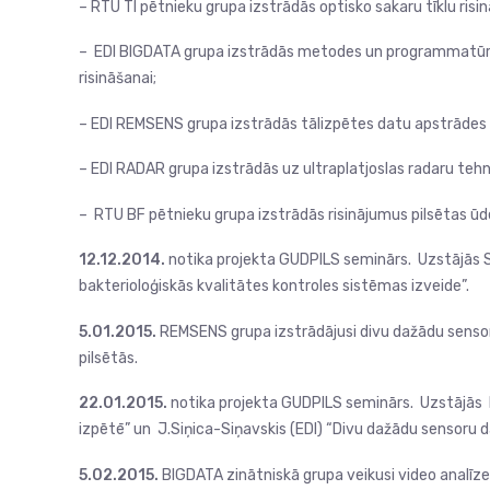
– RTU TI pētnieku grupa izstrādās optisko sakaru tīklu risi
– EDI BIGDATA grupa izstrādās metodes un programmatūru
risināšanai;
– EDI REMSENS grupa izstrādās tālizpētes datu apstrādes 
– EDI RADAR grupa izstrādās uz ultraplatjoslas radaru tehn
– RTU BF pētnieku grupa izstrādās risinājumus pilsētas ū
12.12.2014.
notika projekta GUDPILS seminārs. Uzstājās S
bakterioloģiskās kvalitātes kontroles sistēmas izveide”.
5.01.2015.
REMSENS grupa izstrādājusi divu dažādu sensor
pilsētās.
22.01.2015.
notika projekta GUDPILS seminārs. Uzstājās I.
izpētē” un J.Siņica-Siņavskis (EDI) “Divu dažādu sensoru da
5.02.2015.
BIGDATA zinātniskā grupa veikusi video analīzes