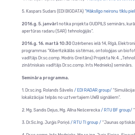
5. Kaspars Sudars (EDI BIGDATA)
“Mākslīgo neironu tīklu pi
2016.g. 5. janvārī
notika projekta GUDPILS seminārs, kurā
apertūras radaru (SAR) tehnoloģijās”.
2016.g. 16. martā 10:30
Dzērbenes ielā 14, Rīgā, Elektro
programmas “Kiberfizikālās sistēmas, ontoloģijas un biofo
vadītājs Dr.sc.comp. Modris Greitāns) Projekta Nr.4. „Tehnol
zinātniskais vadītājs Dr.sc.comp. Ints Mednieks) seminārs.
Semināra programma.
1. Dr.sc.ing. Rolands Šāvelis
/ EDI RADAR group/
“Simulācija
lokalizācijai telpās no uztvertajiem UWB signāliem”.
2. Mg. Sandis Dejus, Mg. Alīna Nešcerecka
/ RTU BF group/
“
3. Dr.Sc.Ing. Jurģis Poriņš
/ RTU TI group /
“Jaunas optiskās