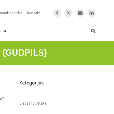
novāciju centrs
Kontakti
LISH
i (GUDPILS)
Kategorijas
ai”
Viedā mobilitāte