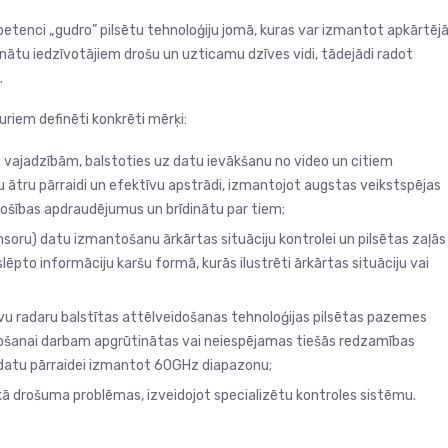
mpetenci „gudro” pilsētu tehnoloģiju jomā, kuras var izmantot apkārtēj
inātu iedzīvotājiem drošu un uzticamu dzīves vidi, tādejādi radot
.
kuriem definēti konkrēti mērķi:
s vajadzībām, balstoties uz datu ievākšanu no video un citiem
atu ātru pārraidi un efektīvu apstrādi, izmantojot augstas veikstspējas
rošības apdraudējumus un brīdinātu par tiem;
nsoru) datu izmantošanu ārkārtas situāciju kontrolei un pilsētas zaļās
ēpto informāciju karšu formā, kurās ilustrēti ārkārtas situāciju vai
īvu radaru balstītas attēlveidošanas tehnoloģijas pilsētas pazemes
bošanai darbam apgrūtinātas vai neiespējamas tiešās redzamības
u datu pārraidei izmantot 60GHz diapazonu;
kā drošuma problēmas, izveidojot specializētu kontroles sistēmu.