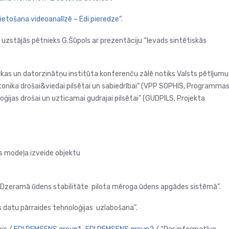
elietošana videoanalīzē – Edi pieredze”
.
 uzstājās pētnieks G.Šūpols ar prezentāciju “Ievads sintētiskās
nikas un datorzinātņu institūta konferenču zālē notiks Valsts pētījumu
tonika drošai&viedai pilsētai un sabiedrībai” (VPP SOPHIS, Programma
oģijas drošai un uzticamai gudrajai pilsētai” (GUDPILS, Projekta
s modeļa izveide objektu
Dzeramā ūdens stabilitāte pilota mēroga ūdens apgādes sistēmā”.
 datu pārraides tehnoloģijas uzlabošana”.