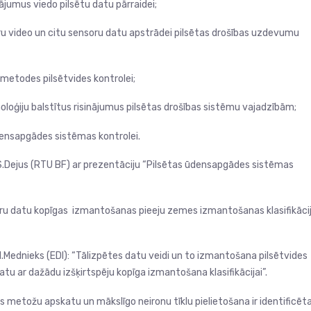
nājumus viedo pilsētu datu pārraidei;
 video un citu sensoru datu apstrādei pilsētas drošības uzdevumu
metodes pilsētvides kontrolei;
oloģiju balstītus risinājumus pilsētas drošības sistēmu vajadzībām;
densapgādes sistēmas kontrolei.
.Dejus (RTU BF) ar prezentāciju “Pilsētas ūdensapgādes sistēmas
u datu kopīgas izmantošanas pieeju zemes izmantošanas klasifikācij
Mednieks (EDI): “Tālizpētes datu veidi un to izmantošana pilsētvides
tu ar dažādu izšķirtspēju kopīga izmantošana klasifikācijai”.
 metožu apskatu un mākslīgo neironu tīklu pielietošana ir identificēt