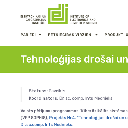
PAR EDI
PĒTNIECĪBAS VIRZIENI
PRODUKTI 
Tehnoloģijas drošai un
Statuss:
Paveikts
Koordinators:
Dr. sc. comp. Ints Mednieks
Valsts pētījumu programmas “Kiberfizikālās sistēmas,
(VPP SOPHIS),
Projekts Nr4. “Tehnoloģijas drošai un u
Dr.sc.comp. Ints Mednieks.