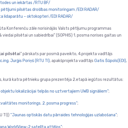
etodes un iekārtas /RTU BF/
u pētījumi pilsētas drošības monitoringam /EDI RADAR/
ta lidaparātu – oktokopteri /EDI RADAR/
tūta
Konferenču zāle norisinājās Valsts pētījumu programmas
& viedai pilsētai un sabiedrībai” (SOPHIS) 1. posma norises gaitas un
ai pilsētai
” pārskats par posmā paveikto, 4.projekta vadītājs
sc.ing. Jurģis Poriņš (RTU TI)
, apakšprojekta vadītājs
Gatis Šūpols(EDI)
,
, kurā katra pētnieku grupa prezentēja 2.etapā iegūtos rezultātus:
 objektu lokalizācijai telpās no uztvertajiem UWB signāliem”
;
valitātes monitorings. 2. posma progress”
;
U TI))
“Jaunas optiskās datu pārraides tehnoloģijas uzlabošana”
;
na WorldView-2 satelīta attēlos”
;