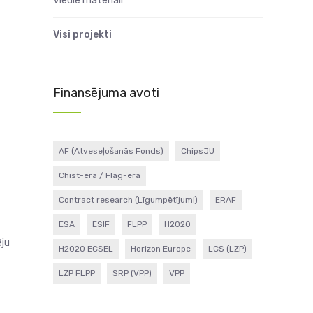
Viedie materiāli
Visi projekti
Finansējuma avoti
AF (Atveseļošanās Fonds)
ChipsJU
Chist-era / Flag-era
Contract research (Līgumpētījumi)
ERAF
ESA
ESIF
FLPP
H2020
ēju
H2020 ECSEL
Horizon Europe
LCS (LZP)
LZP FLPP
SRP (VPP)
VPP