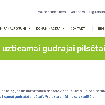
Prakse studentiem
Vakances
Digitālo i
UN PAKALPOJUMI
KOMUNIKĀCIJA
KONTAKTI
ENG
 uzticamai gudrajai pilsēta
 ontoloģijas un biofotonika drošai&viedai pilsētai un sabiedrīb
zticamai gudrajai pilsētai”. Projekta zinātniskais vadītājs