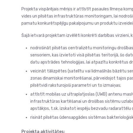
Projekta vispārējais mērķis ir attīstīt pasaules līmeņa ko
vides un pilsētas infrastruktūras monitoringam, lai nodroš
pamatu konkurētspējīgu pakalpojumu un produktu izveidei
Šajā ietvarā projektam izvēlēti konkrēti darbības virzieni, 
nodrošināt pilsētas centralizētu monitoringu drošība
sensoriem, kas izvietoti visā pilsētas teritorijā, šo d
datu apstrādes tehnoloģijas, lai atpazītu konkrētus d
veicināt tālizpētes (satelītu vai lidmašīnās bāzētu se
zonas dinamiskai monitorēšanai, pārveidojot tajos pasl
pilsētvidi raksturojoši parametri un to izmaiņas;
attīstīt mobilas uz ultraplatjoslas (UWB) antenu mas
infrastruktūras kartēšanai un drošības sistēmu uzla
apstākļos, t.sk. izskatot iespēju bezvadu radarattēl
risināt pilsētas ūdensapgādes sistēmas bakterioloģis
Projekta aktivitātes: