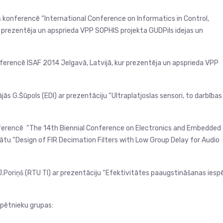
jās konferencē “International Conference on Informatics in Control,
r prezentēja un apsprieda VPP SOPHIS projekta GUDPils idejas un
onferencē ISAF 2014 Jelgavā, Latvijā, kur prezentēja un apsprieda VPP
ās G.Šūpols (EDI) ar prezentāciju “Ultraplatjoslas sensori, to darbības
konferencē “The 14th Biennial Conference on Electronics and Embedded
erātu “Design of FIR Decimation Filters with Low Group Delay for Audio
.Poriņš (RTU TI) ar prezentāciju “Efektivitātes paaugstināšanas iesp
 pētnieku grupas: