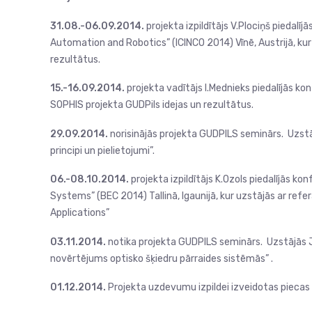
31.08.-06.09.2014.
projekta izpildītājs V.Plociņš piedalī
Automation and Robotics” (ICINCO 2014) Vīnē, Austrijā, ku
rezultātus.
15.-16.09.2014.
projekta vadītājs I.Mednieks piedalījās k
SOPHIS projekta GUDPils idejas un rezultātus.
29.09.2014.
norisinājās projekta GUDPILS seminārs. Uzstāj
principi un pielietojumi”.
06.-08.10.2014.
projekta izpildītājs K.Ozols piedalījās 
Systems” (BEC 2014) Tallinā, Igaunijā, kur uzstājās ar ref
Applications”
03.11.2014.
notika projekta GUDPILS seminārs. Uzstājās J
novērtējums optisko šķiedru pārraides sistēmās” .
01.12.2014.
Projekta uzdevumu izpildei izveidotas piecas