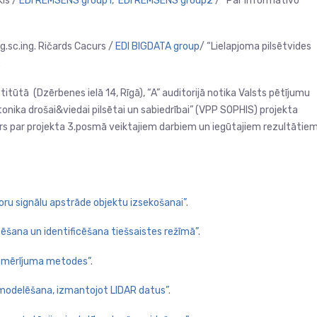
kis /
EDI REMSENS group1
,
EDI REMSENS group2
/ “Par informatīvo
Mg.sc.ing. Ričards Cacurs /
EDI BIGDATA group
/ “Lielapjoma pilsētvides
.
itūtā (Dzērbenes ielā 14, Rīgā), “A” auditorijā notika Valsts pētījumu
onika drošai&viedai pilsētai un sabiedrībai” (VPP SOPHIS) projekta
ārs par projekta 3.posmā veiktajiem darbiem un iegūtajiem rezultātiem
oru signālu apstrāde objektu izsekošanai”
.
šana un identificēšana tiešsaistes režīmā”
.
ta mērījuma metodes”
.
s modelēšana, izmantojot LIDAR datus”
.